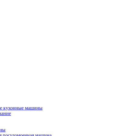
е кухонные машины
вание
ины
я посудомоечная машина