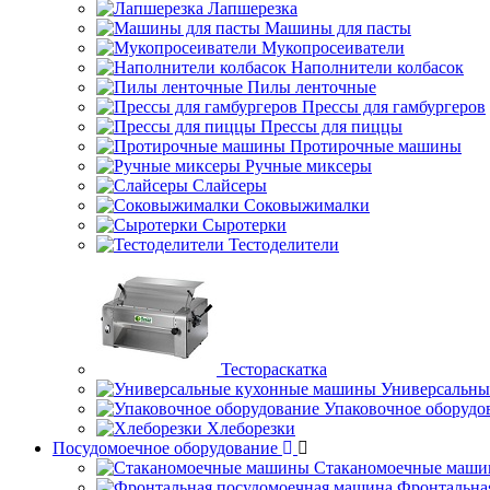
Лапшерезка
Машины для пасты
Мукопросеиватели
Наполнители колбасок
Пилы ленточные
Прессы для гамбургеров
Прессы для пиццы
Протирочные машины
Ручные миксеры
Слайсеры
Соковыжималки
Сыротерки
Тестоделители
Тестораскатка
Универсальны
Упаковочное оборудо
Хлеборезки
Посудомоечное оборудование
Стаканомоечные маш
Фронтальна