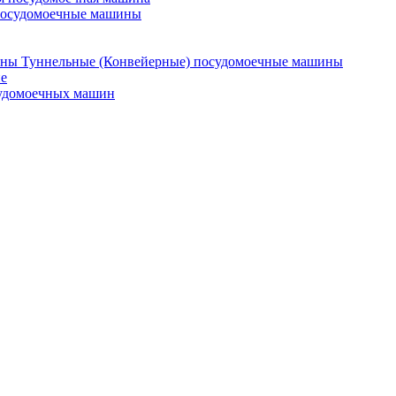
посудомоечные машины
Туннельные (Конвейерные) посудомоечные машины
е
судомоечных машин