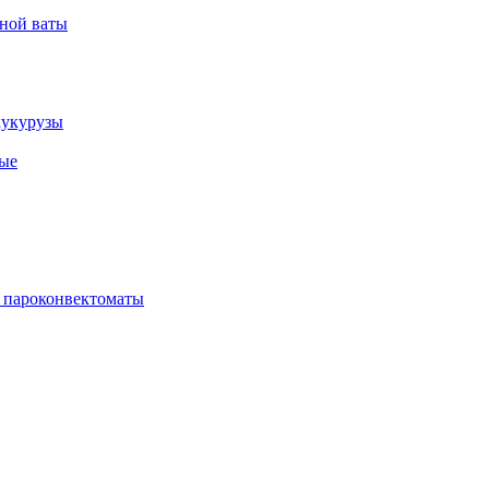
рной ваты
кукурузы
ые
 пароконвектоматы