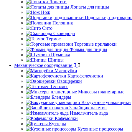
Лопатки
Лопаты для пиццы
Нож
Подставки, подтоварн
Половник
Сито
Сковорода
Термос
Торговые прилавоки
Формы для пиццы
Шумовка
Щипцы
Механическое оборудование
Мясорубки
Картофелечистки
Овощерезки
Тестомес
Миксеры планетарные
Блендеры
Вакуумные упаковщики
Запайщик пакетов
Измельчитель льда
Кофемолки
Куттеры
Кухонные процессоры