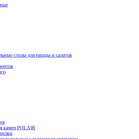
ные
льные столы для пиццы и салатов
иентов
ого
мер
ия камер POLAIR
розки
 холодильные с выносным агрегатом