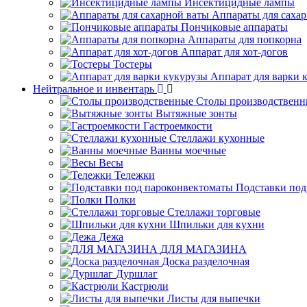
Инсектицидные лампы
Аппараты для саха
Пончиковые аппараты
Аппараты для попкорна
Аппарат для хот-догов
Тостеры
Аппарат для варки 
Нейтральное и инвентарь
Столы производственн
Вытяжные зонты
Гастроемкости
Стеллажи кухонные
Ванны моечные
Весы
Тележки
Подставки под
Полки
Стеллажи торговые
Шпильки для кухни
Дежа
ДЛЯ МАГАЗИНА
Доска разделочная
Дуршлаг
Кастрюли
Листы для выпечки