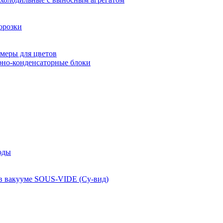
орозки
меры для цветов
рно-конденсаторные блоки
оды
 в вакууме SOUS-VIDE (Су-вид)