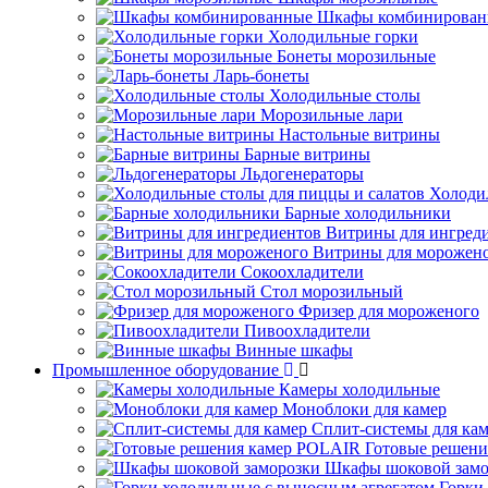
Шкафы комбинирован
Холодильные горки
Бонеты морозильные
Ларь-бонеты
Холодильные столы
Морозильные лари
Настольные витрины
Барные витрины
Льдогенераторы
Холоди
Барные холодильники
Витрины для ингред
Витрины для морожен
Сокоохладители
Стол морозильный
Фризер для мороженого
Пивоохладители
Винные шкафы
Промышленное оборудование
Камеры холодильные
Моноблоки для камер
Сплит-системы для ка
Готовые решен
Шкафы шоковой замо
Горки