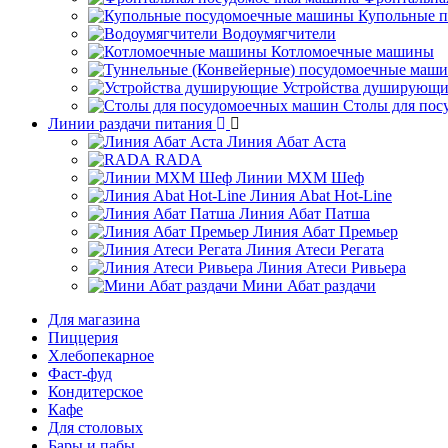
Купольные 
Водоумягчители
Котломоечные машины
Устройства душирующи
Столы для по
Линии раздачи питания
Линия Абат Аста
RADA
Линии МХМ Шеф
Линия Abat Hot-Line
Линия Абат Патша
Линия Абат Премьер
Линия Атеси Регата
Линия Атеси Ривьера
Мини Абат раздачи
Для магазина
Пиццерия
Хлебопекарное
Фаст-фуд
Кондитерское
Кафе
Для столовых
Бары и пабы