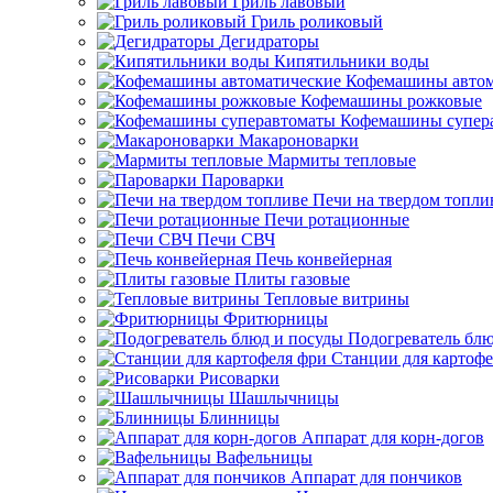
Гриль лавовый
Гриль роликовый
Дегидраторы
Кипятильники воды
Кофемашины автом
Кофемашины рожковые
Кофемашины супер
Макароноварки
Мармиты тепловые
Пароварки
Печи на твердом топли
Печи ротационные
Печи СВЧ
Печь конвейерная
Плиты газовые
Тепловые витрины
Фритюрницы
Подогреватель блю
Станции для картофе
Рисоварки
Шашлычницы
Блинницы
Аппарат для корн-догов
Вафельницы
Аппарат для пончиков