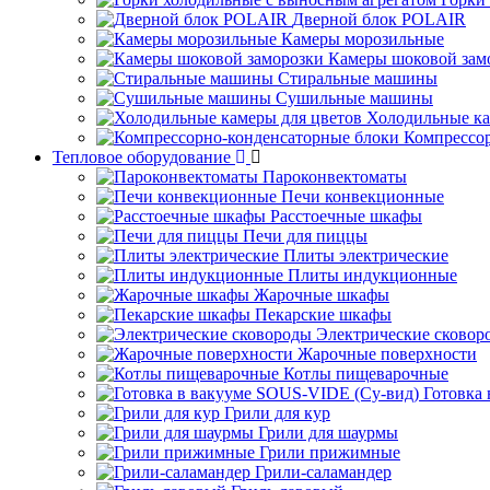
Дверной блок POLAIR
Камеры морозильные
Камеры шоковой зам
Стиральные машины
Сушильные машины
Холодильные ка
Компрессо
Тепловое оборудование
Пароконвектоматы
Печи конвекционные
Расстоечные шкафы
Печи для пиццы
Плиты электрические
Плиты индукционные
Жарочные шкафы
Пекарские шкафы
Электрические сковор
Жарочные поверхности
Котлы пищеварочные
Готовка
Грили для кур
Грили для шаурмы
Грили прижимные
Грили-саламандер