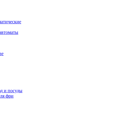
атические
автоматы
ве
д и посуды
ля фри