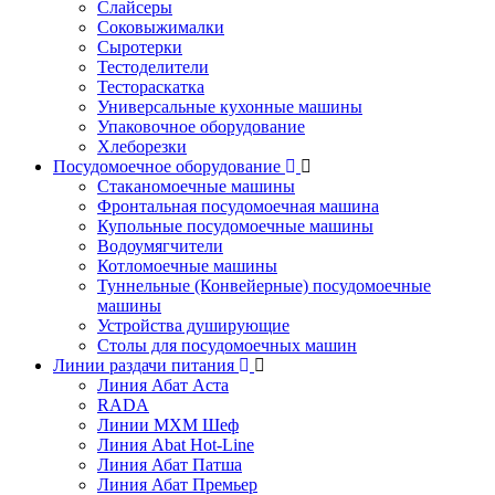
Слайсеры
Соковыжималки
Сыротерки
Тестоделители
Тестораскатка
Универсальные кухонные машины
Упаковочное оборудование
Хлеборезки
Посудомоечное оборудование
Стаканомоечные машины
Фронтальная посудомоечная машина
Купольные посудомоечные машины
Водоумягчители
Котломоечные машины
Туннельные (Конвейерные) посудомоечные
машины
Устройства душирующие
Столы для посудомоечных машин
Линии раздачи питания
Линия Абат Аста
RADA
Линии МХМ Шеф
Линия Abat Hot-Line
Линия Абат Патша
Линия Абат Премьер