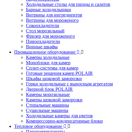
Холодильные столы для пиццы и салатов
Барные холодильники
Витрины для ингредиентов
Витрины для мороженого
Сокоохладители
Стол морозильный
Фризер для мороженого
Пивоохладители
Винные шкафы
Промышленное оборудование
Камеры холодильные
Моноблоки для камер
Сплит-системы для камер
Готовые решения камер POLAIR
Шкафы шоковой заморозки
Горки холодильные с выносным агрегатом
Дверной блок POLAIR
Камеры морозильные
Камеры шоковой заморозки
Стиральные машины
Сушильные машины
Холодильные камеры для цветов
Компрессорно-конденсаторные блоки
Тепловое оборудование
Пароконвектоматы