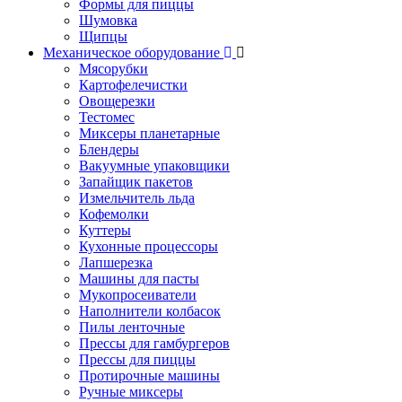
Формы для пиццы
Шумовка
Щипцы
Механическое оборудование
Мясорубки
Картофелечистки
Овощерезки
Тестомес
Миксеры планетарные
Блендеры
Вакуумные упаковщики
Запайщик пакетов
Измельчитель льда
Кофемолки
Куттеры
Кухонные процессоры
Лапшерезка
Машины для пасты
Мукопросеиватели
Наполнители колбасок
Пилы ленточные
Прессы для гамбургеров
Прессы для пиццы
Протирочные машины
Ручные миксеры