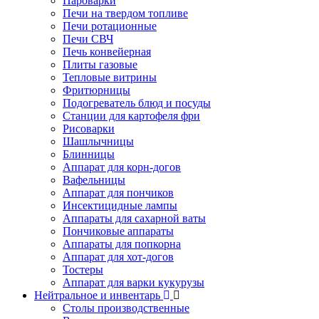
Пароварки
Печи на твердом топливе
Печи ротационные
Печи СВЧ
Печь конвейерная
Плиты газовые
Тепловые витрины
Фритюрницы
Подогреватель блюд и посуды
Станции для картофеля фри
Рисоварки
Шашлычницы
Блинницы
Аппарат для корн-догов
Вафельницы
Аппарат для пончиков
Инсектицидные лампы
Аппараты для сахарной ваты
Пончиковые аппараты
Аппараты для попкорна
Аппарат для хот-догов
Тостеры
Аппарат для варки кукурузы
Нейтральное и инвентарь
Столы производственные