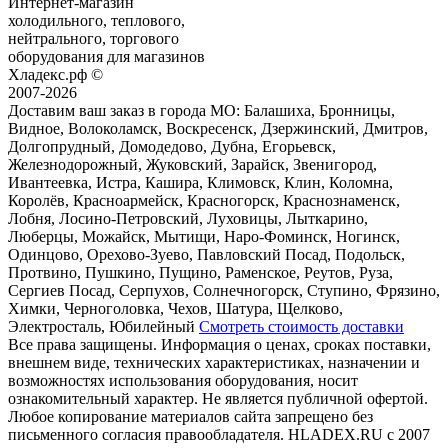
Интернет-магазин
холодильного, теплового,
нейтрального, торгового
оборудования для магазинов
Хладекс.рф ©
2007-2026
Доставим ваш заказ в города МО:
Балашиха, Бронницы,
Видное, Волоколамск, Воскресенск, Дзержинский, Дмитров,
Долгопрудный, Домодедово, Дубна, Егорьевск,
Железнодорожный, Жуковский, Зарайск, Звенигород,
Ивантеевка, Истра, Кашира, Климовск, Клин, Коломна,
Королёв, Красноармейск, Красногорск, Краснознаменск,
Лобня, Лосино-Петровский, Луховицы, Лыткарино,
Люберцы, Можайск, Мытищи, Наро-Фоминск, Ногинск,
Одинцово, Орехово-Зуево, Павловский Посад, Подольск,
Протвино, Пушкино, Пущино, Раменское, Реутов, Руза,
Сергиев Посад, Серпухов, Солнечногорск, Ступино, Фрязино,
Химки, Черноголовка, Чехов, Шатура, Щелково,
Электросталь, Юбилейный
Смотреть стоимость доставки
Все права защищены. Информация о ценах, сроках поставки,
внешнем виде, технических характеристиках, назначении и
возможностях использования оборудования, носит
ознакомительный характер. Не является публичной офертой.
Любое копирование материалов сайта запрещено без
письменного согласия правообладателя. HLADEX.RU c 2007