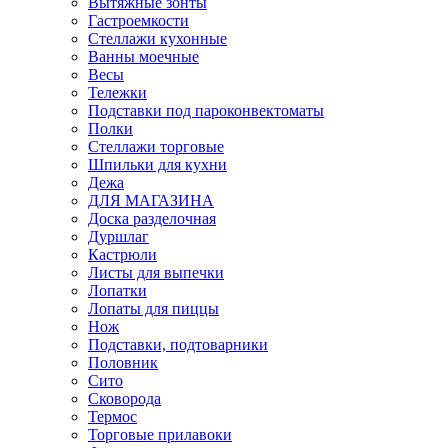
Вытяжные зонты
Гастроемкости
Стеллажи кухонные
Ванны моечные
Весы
Тележки
Подставки под пароконвектоматы
Полки
Стеллажи торговые
Шпильки для кухни
Дежа
ДЛЯ МАГАЗИНА
Доска разделочная
Дуршлаг
Кастрюли
Листы для выпечки
Лопатки
Лопаты для пиццы
Нож
Подставки, подтоварники
Половник
Сито
Сковорода
Термос
Торговые прилавоки