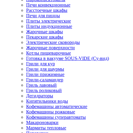
Печи конвекционные
Расстоечные шкафы
Печи для пиццы
Плиты электрические
Плиты индукционные
Жарочные шкафы
Пекарские шкафы
Электрические сковороды
Жарочные поверхности
Котлы пищеварочные
Готовка в вакууме SOUS-VIDE (Су-вид)
Грили для кур
Грили для шаурмы
Грили прижимные
Грили-саламандер
Гриль лавовый
Гриль роликовый
Дегидраторы
Кипятильники воды
Кофемашины автоматические
Кофемашины рожковые
Кофемашины суперавтоматы
Макароноварки
Мармиты тепловые