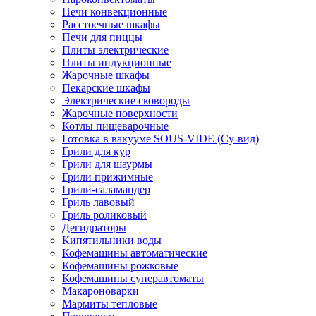
Печи конвекционные
Расстоечные шкафы
Печи для пиццы
Плиты электрические
Плиты индукционные
Жарочные шкафы
Пекарские шкафы
Электрические сковороды
Жарочные поверхности
Котлы пищеварочные
Готовка в вакууме SOUS-VIDE (Су-вид)
Грили для кур
Грили для шаурмы
Грили прижимные
Грили-саламандер
Гриль лавовый
Гриль роликовый
Дегидраторы
Кипятильники воды
Кофемашины автоматические
Кофемашины рожковые
Кофемашины суперавтоматы
Макароноварки
Мармиты тепловые