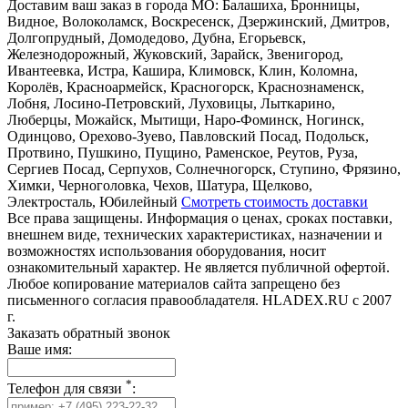
Доставим ваш заказ в города МО:
Балашиха, Бронницы,
Видное, Волоколамск, Воскресенск, Дзержинский, Дмитров,
Долгопрудный, Домодедово, Дубна, Егорьевск,
Железнодорожный, Жуковский, Зарайск, Звенигород,
Ивантеевка, Истра, Кашира, Климовск, Клин, Коломна,
Королёв, Красноармейск, Красногорск, Краснознаменск,
Лобня, Лосино-Петровский, Луховицы, Лыткарино,
Люберцы, Можайск, Мытищи, Наро-Фоминск, Ногинск,
Одинцово, Орехово-Зуево, Павловский Посад, Подольск,
Протвино, Пушкино, Пущино, Раменское, Реутов, Руза,
Сергиев Посад, Серпухов, Солнечногорск, Ступино, Фрязино,
Химки, Черноголовка, Чехов, Шатура, Щелково,
Электросталь, Юбилейный
Смотреть стоимость доставки
Все права защищены. Информация о ценах, сроках поставки,
внешнем виде, технических характеристиках, назначении и
возможностях использования оборудования, носит
ознакомительный характер. Не является публичной офертой.
Любое копирование материалов сайта запрещено без
письменного согласия правообладателя. HLADEX.RU c 2007
г.
Заказать обратный звонок
Ваше имя:
*
Телефон для связи
: