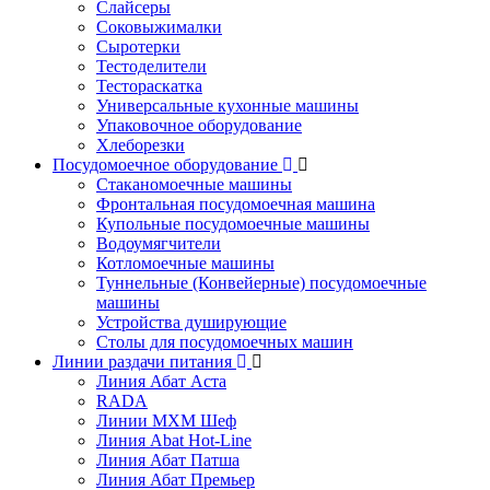
Слайсеры
Соковыжималки
Сыротерки
Тестоделители
Тестораскатка
Универсальные кухонные машины
Упаковочное оборудование
Хлеборезки
Посудомоечное оборудование
Стаканомоечные машины
Фронтальная посудомоечная машина
Купольные посудомоечные машины
Водоумягчители
Котломоечные машины
Туннельные (Конвейерные) посудомоечные
машины
Устройства душирующие
Столы для посудомоечных машин
Линии раздачи питания
Линия Абат Аста
RADA
Линии МХМ Шеф
Линия Abat Hot-Line
Линия Абат Патша
Линия Абат Премьер