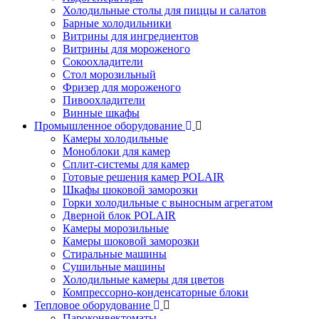
Холодильные столы для пиццы и салатов
Барные холодильники
Витрины для ингредиентов
Витрины для мороженого
Сокоохладители
Стол морозильный
Фризер для мороженого
Пивоохладители
Винные шкафы
Промышленное оборудование
Камеры холодильные
Моноблоки для камер
Сплит-системы для камер
Готовые решения камер POLAIR
Шкафы шоковой заморозки
Горки холодильные с выносным агрегатом
Дверной блок POLAIR
Камеры морозильные
Камеры шоковой заморозки
Стиральные машины
Сушильные машины
Холодильные камеры для цветов
Компрессорно-конденсаторные блоки
Тепловое оборудование
Пароконвектоматы