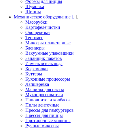
Формы для пиццы
Шумовка
Щипцы
Механическое оборудование
Мясорубки
Картофелечистки
Овощерезки
Тестомес
Миксеры планетарные
Блендеры
Вакуумные упаковщики
Запайщик пакетов
Измельчитель льда
Кофемолки
Куттеры
Кухонные процессоры
Лапшерезка
Машины для пасты
Мукопросеиватели
Наполнители колбасок
Пилы ленточные
Прессы для гамбургеров
Прессы для пиццы
Протирочные машины
Ручные миксеры