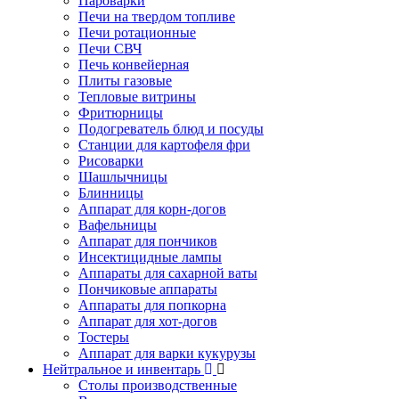
Пароварки
Печи на твердом топливе
Печи ротационные
Печи СВЧ
Печь конвейерная
Плиты газовые
Тепловые витрины
Фритюрницы
Подогреватель блюд и посуды
Станции для картофеля фри
Рисоварки
Шашлычницы
Блинницы
Аппарат для корн-догов
Вафельницы
Аппарат для пончиков
Инсектицидные лампы
Аппараты для сахарной ваты
Пончиковые аппараты
Аппараты для попкорна
Аппарат для хот-догов
Тостеры
Аппарат для варки кукурузы
Нейтральное и инвентарь
Столы производственные