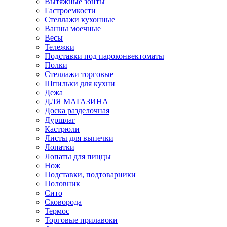
Вытяжные зонты
Гастроемкости
Стеллажи кухонные
Ванны моечные
Весы
Тележки
Подставки под пароконвектоматы
Полки
Стеллажи торговые
Шпильки для кухни
Дежа
ДЛЯ МАГАЗИНА
Доска разделочная
Дуршлаг
Кастрюли
Листы для выпечки
Лопатки
Лопаты для пиццы
Нож
Подставки, подтоварники
Половник
Сито
Сковорода
Термос
Торговые прилавоки