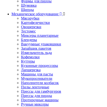
Формы для пиццы
Шумовка
Щипцы
Механическое оборудование
Мясорубки
Картофелечистки
Овощерезки
Тестомес
Миксеры планетарные
Блендеры
Вакуумные упаковщики
Запайщик пакетов
Измельчитель льда
Кофемолки
Куттеры
Кухонные процессоры
Лапшерезка
Машины для пасты
Мукопросеиватели
Наполнители колбасок
Пилы ленточные
Прессы для гамбургеров
Прессы для пиццы
Протирочные машины
Ручные миксеры