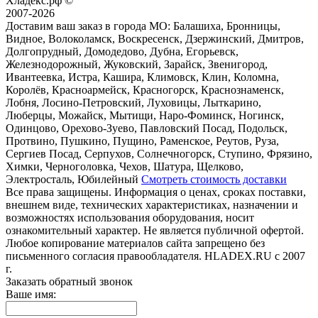
Хладекс.рф ©
2007-2026
Доставим ваш заказ в города МО:
Балашиха, Бронницы,
Видное, Волоколамск, Воскресенск, Дзержинский, Дмитров,
Долгопрудный, Домодедово, Дубна, Егорьевск,
Железнодорожный, Жуковский, Зарайск, Звенигород,
Ивантеевка, Истра, Кашира, Климовск, Клин, Коломна,
Королёв, Красноармейск, Красногорск, Краснознаменск,
Лобня, Лосино-Петровский, Луховицы, Лыткарино,
Люберцы, Можайск, Мытищи, Наро-Фоминск, Ногинск,
Одинцово, Орехово-Зуево, Павловский Посад, Подольск,
Протвино, Пушкино, Пущино, Раменское, Реутов, Руза,
Сергиев Посад, Серпухов, Солнечногорск, Ступино, Фрязино,
Химки, Черноголовка, Чехов, Шатура, Щелково,
Электросталь, Юбилейный
Смотреть стоимость доставки
Все права защищены. Информация о ценах, сроках поставки,
внешнем виде, технических характеристиках, назначении и
возможностях использования оборудования, носит
ознакомительный характер. Не является публичной офертой.
Любое копирование материалов сайта запрещено без
письменного согласия правообладателя. HLADEX.RU c 2007
г.
Заказать обратный звонок
Ваше имя: