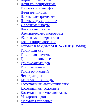
Печи конвекционные
Расстоечные шкафы
Печи для пиццы
Плиты электрические
Плиты индукционные
Жарочные шкафы
Пекарские шкафы
Электрические сковороды
Жарочные поверхности
Котлы пищеварочные
Готовка в вакууме SOUS-VIDE (Су-вид)
Грили для кур
Грили для шаурмы
Грили прижимные
Грили-саламандер
Гриль лавовый
Гриль роликовый
Дегидраторы
Кипятильники воды
Кофемашины автоматические
Кофемашины рожковые
Кофемашины суперавтоматы
Макароноварки
Мармиты тепловые