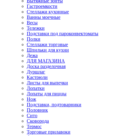
Вытяжные зонты
Гастроемкости
Стеллажи кухонные
Ванны моечные
Весы
Тележки
Подставки под пароконвектоматы
Полки
Стеллажи торговые
Шпильки для кухни
Дежа
ДЛЯ МАГАЗИНА
Доска разделочная
Дуршлаг
Кастрюли
Листы для выпечки
Лопатки
Лопаты для пиццы
Нож
Подставки, подтоварники
Половник
Сито
Сковорода
Термос
Торговые прилавоки