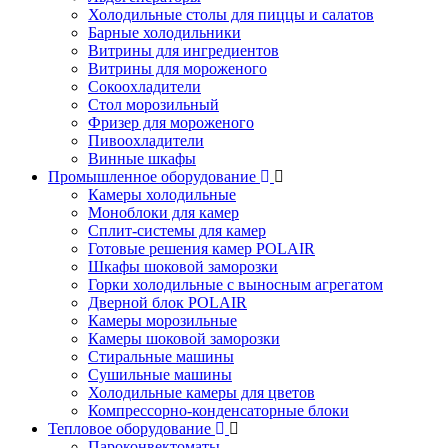
Холодильные столы для пиццы и салатов
Барные холодильники
Витрины для ингредиентов
Витрины для мороженого
Сокоохладители
Стол морозильный
Фризер для мороженого
Пивоохладители
Винные шкафы
Промышленное оборудование
Камеры холодильные
Моноблоки для камер
Сплит-системы для камер
Готовые решения камер POLAIR
Шкафы шоковой заморозки
Горки холодильные с выносным агрегатом
Дверной блок POLAIR
Камеры морозильные
Камеры шоковой заморозки
Стиральные машины
Сушильные машины
Холодильные камеры для цветов
Компрессорно-конденсаторные блоки
Тепловое оборудование
Пароконвектоматы