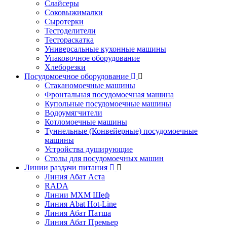
Слайсеры
Соковыжималки
Сыротерки
Тестоделители
Тестораскатка
Универсальные кухонные машины
Упаковочное оборудование
Хлеборезки
Посудомоечное оборудование
Стаканомоечные машины
Фронтальная посудомоечная машина
Купольные посудомоечные машины
Водоумягчители
Котломоечные машины
Туннельные (Конвейерные) посудомоечные
машины
Устройства душирующие
Столы для посудомоечных машин
Линии раздачи питания
Линия Абат Аста
RADA
Линии МХМ Шеф
Линия Abat Hot-Line
Линия Абат Патша
Линия Абат Премьер