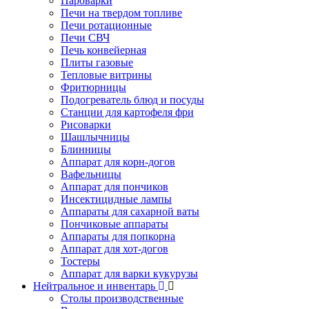
Пароварки
Печи на твердом топливе
Печи ротационные
Печи СВЧ
Печь конвейерная
Плиты газовые
Тепловые витрины
Фритюрницы
Подогреватель блюд и посуды
Станции для картофеля фри
Рисоварки
Шашлычницы
Блинницы
Аппарат для корн-догов
Вафельницы
Аппарат для пончиков
Инсектицидные лампы
Аппараты для сахарной ваты
Пончиковые аппараты
Аппараты для попкорна
Аппарат для хот-догов
Тостеры
Аппарат для варки кукурузы
Нейтральное и инвентарь
Столы производственные