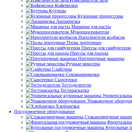
Измельчитель льда
Кофемолки
Куттеры
Кухонные процессоры
Лапшерезка
Машины для пасты
Мукопросеиватели
Наполнители колбасок
Пилы ленточные
Прессы для гамбургеров
Прессы для пиццы
Протирочные машины
Ручные миксеры
Слайсеры
Соковыжималки
Сыротерки
Тестоделители
Тестораскатка
Универсальны
Упаковочное оборудо
Хлеборезки
Посудомоечное оборудование
Стаканомоечные маш
Фронтальна
Купольные 