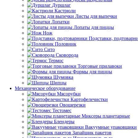
Дуршлаг
Кастрюли
Листы для выпечки
Лопатки
Лопаты для пиццы
Нож
Подставки, подтоварн
Половник
Сито
Сковорода
Термос
Торговые прилавоки
Формы для пиццы
Шумовка
Щипцы
Механическое оборудование
Мясорубки
Картофелечистки
Овощерезки
Тестомес
Миксеры планетарные
Блендеры
Вакуумные упаковщики
Запайщик пакетов