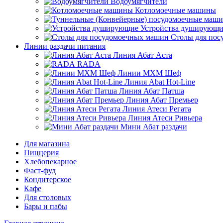
Водоумягчители
Котломоечные машины
Устройства душирующи
Столы для по
Линии раздачи питания
Линия Абат Аста
RADA
Линии МХМ Шеф
Линия Abat Hot-Line
Линия Абат Патша
Линия Абат Премьер
Линия Атеси Регата
Линия Атеси Ривьера
Мини Абат раздачи
Для магазина
Пиццерия
Хлебопекарное
Фаст-фуд
Кондитерское
Кафе
Для столовых
Бары и пабы