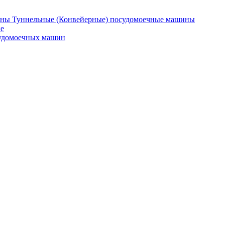
Туннельные (Конвейерные) посудомоечные машины
е
судомоечных машин