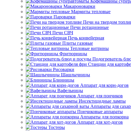
Кофемашины супер
Макароноварки
Мармиты тепловые
Пароварки
Печи на твердом топли
Печи ротационные
Печи СВЧ
Печь конвейерная
Плиты газовые
Тепловые витрины
Фритюрницы
Подогреватель блю
Станции для картофе
Рисоварки
Шашлычницы
Блинницы
Аппарат для корн-догов
Вафельницы
Аппарат для пончиков
Инсектицидные лампы
Аппараты для саха
Пончиковые аппараты
Аппараты для попкорна
Аппарат для хот-догов
Тостеры