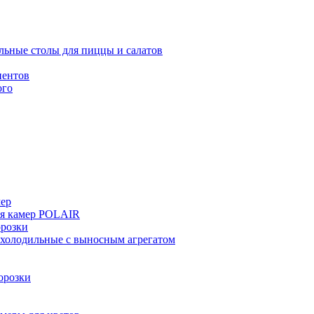
льные столы для пиццы и салатов
иентов
ого
мер
ия камер POLAIR
розки
 холодильные с выносным агрегатом
орозки