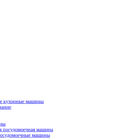
е кухонные машины
вание
ины
я посудомоечная машина
посудомоечные машины