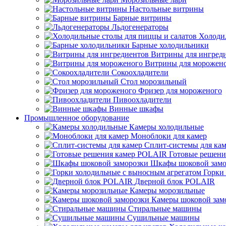
Настольные витрины
Барные витрины
Льдогенераторы
Холоди
Барные холодильники
Витрины для ингред
Витрины для морожен
Сокоохладители
Стол морозильный
Фризер для мороженого
Пивоохладители
Винные шкафы
Промышленное оборудование
Камеры холодильные
Моноблоки для камер
Сплит-системы для ка
Готовые решен
Шкафы шоковой замо
Горки
Дверной блок POLAIR
Камеры морозильные
Камеры шоковой зам
Стиральные машины
Сушильные машины