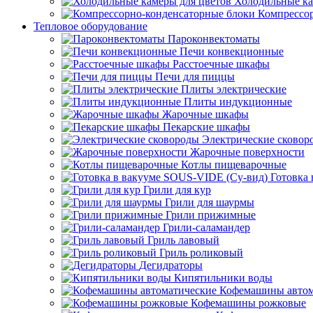
Холодильные ка
Компрессо
Тепловое оборудование
Пароконвектоматы
Печи конвекционные
Расстоечные шкафы
Печи для пиццы
Плиты электрические
Плиты индукционные
Жарочные шкафы
Пекарские шкафы
Электрические сковор
Жарочные поверхности
Котлы пищеварочные
Готовка
Грили для кур
Грили для шаурмы
Грили прижимные
Грили-саламандер
Гриль лавовый
Гриль роликовый
Дегидраторы
Кипятильники воды
Кофемашины автом
Кофемашины рожковые