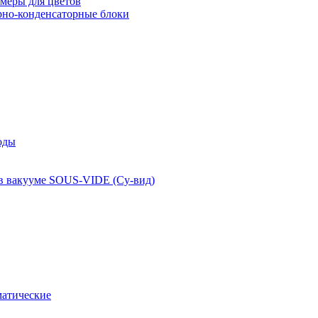
меры для цветов
рно-конденсаторные блоки
оды
 в вакууме SOUS-VIDE (Су-вид)
атические