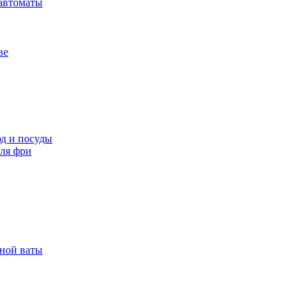
автоматы
ве
д и посуды
ля фри
рной ваты