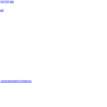
кукурузы
ые
 пароконвектоматы