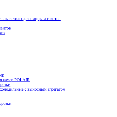
льные столы для пиццы и салатов
иентов
ого
мер
ия камер POLAIR
розки
 холодильные с выносным агрегатом
орозки