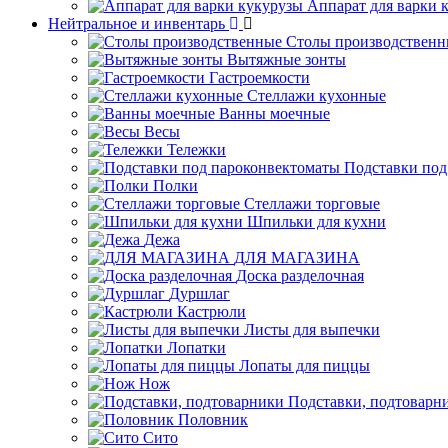
Аппарат для варки 
Нейтральное и инвентарь
Столы производственн
Вытяжные зонты
Гастроемкости
Стеллажи кухонные
Ванны моечные
Весы
Тележки
Подставки под
Полки
Стеллажи торговые
Шпильки для кухни
Дежа
ДЛЯ МАГАЗИНА
Доска разделочная
Дуршлаг
Кастрюли
Листы для выпечки
Лопатки
Лопаты для пиццы
Нож
Подставки, подтоварн
Половник
Сито