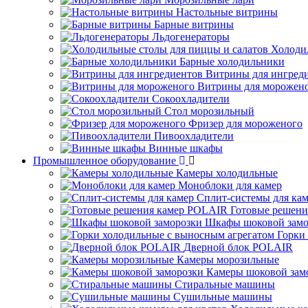
Настольные витрины
Барные витрины
Льдогенераторы
Холоди
Барные холодильники
Витрины для ингред
Витрины для морожен
Сокоохладители
Стол морозильный
Фризер для мороженого
Пивоохладители
Винные шкафы
Промышленное оборудование
Камеры холодильные
Моноблоки для камер
Сплит-системы для ка
Готовые решен
Шкафы шоковой замо
Горки
Дверной блок POLAIR
Камеры морозильные
Камеры шоковой зам
Стиральные машины
Сушильные машины