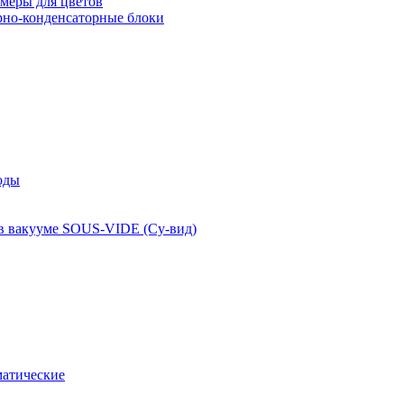
меры для цветов
рно-конденсаторные блоки
оды
 в вакууме SOUS-VIDE (Су-вид)
атические