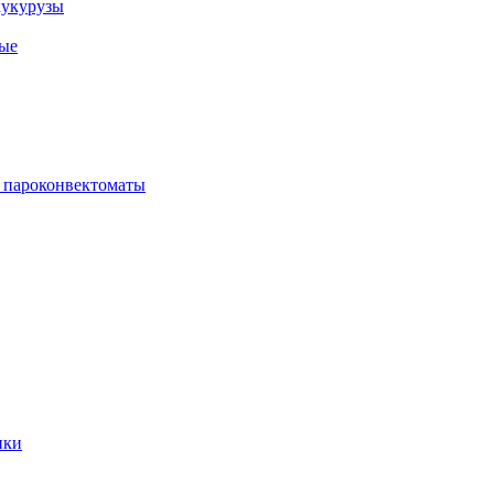
кукурузы
ые
 пароконвектоматы
ики