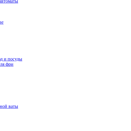
автоматы
ве
д и посуды
ля фри
рной ваты