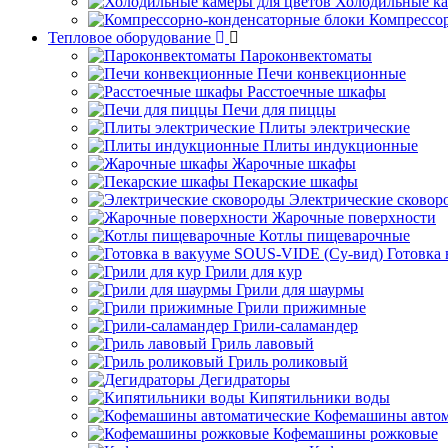
Холодильные ка
Компрессо
Тепловое оборудование
Пароконвектоматы
Печи конвекционные
Расстоечные шкафы
Печи для пиццы
Плиты электрические
Плиты индукционные
Жарочные шкафы
Пекарские шкафы
Электрические сковор
Жарочные поверхности
Котлы пищеварочные
Готовка
Грили для кур
Грили для шаурмы
Грили прижимные
Грили-саламандер
Гриль лавовый
Гриль роликовый
Дегидраторы
Кипятильники воды
Кофемашины автом
Кофемашины рожковые