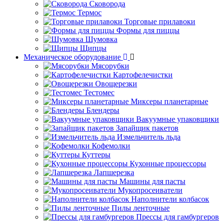
Сковорода
Термос
Торговые прилавоки
Формы для пиццы
Шумовка
Щипцы
Механическое оборудование
Мясорубки
Картофелечистки
Овощерезки
Тестомес
Миксеры планетарные
Блендеры
Вакуумные упаковщики
Запайщик пакетов
Измельчитель льда
Кофемолки
Куттеры
Кухонные процессоры
Лапшерезка
Машины для пасты
Мукопросеиватели
Наполнители колбасок
Пилы ленточные
Прессы для гамбургеров