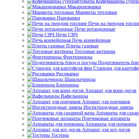
Кофемашины супер
Макароноварки
Мармиты тепловые
Пароварки
Печи на твердом топли
Печи ротационные
Печи СВЧ
Печь конвейерная
Плиты газовые
Тепловые витрины
Фритюрницы
Подогреватель блю
Станции для картофе
Рисоварки
Шашлычницы
Блинницы
Аппарат для корн-догов
Вафельницы
Аппарат для пончиков
Инсектицидные лампы
Аппараты для саха
Пончиковые аппараты
Аппараты для попкорна
Аппарат для хот-догов
Тостеры