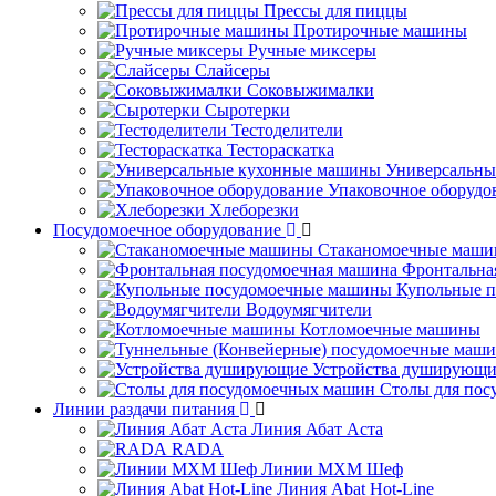
Прессы для пиццы
Протирочные машины
Ручные миксеры
Слайсеры
Соковыжималки
Сыротерки
Тестоделители
Тестораскатка
Универсальны
Упаковочное оборудо
Хлеборезки
Посудомоечное оборудование
Стаканомоечные маш
Фронтальна
Купольные 
Водоумягчители
Котломоечные машины
Устройства душирующи
Столы для по
Линии раздачи питания
Линия Абат Аста
RADA
Линии МХМ Шеф
Линия Abat Hot-Line