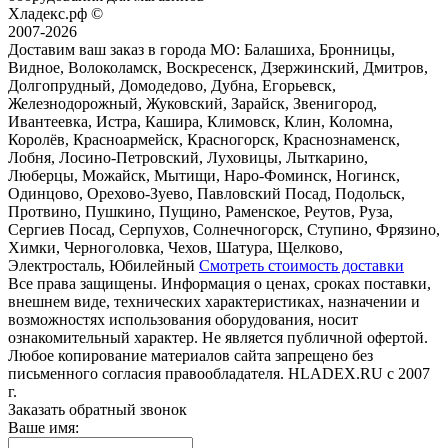
Хладекс.рф ©
2007-2026
Доставим ваш заказ в города МО:
Балашиха, Бронницы,
Видное, Волоколамск, Воскресенск, Дзержинский, Дмитров,
Долгопрудный, Домодедово, Дубна, Егорьевск,
Железнодорожный, Жуковский, Зарайск, Звенигород,
Ивантеевка, Истра, Кашира, Климовск, Клин, Коломна,
Королёв, Красноармейск, Красногорск, Краснознаменск,
Лобня, Лосино-Петровский, Луховицы, Лыткарино,
Люберцы, Можайск, Мытищи, Наро-Фоминск, Ногинск,
Одинцово, Орехово-Зуево, Павловский Посад, Подольск,
Протвино, Пушкино, Пущино, Раменское, Реутов, Руза,
Сергиев Посад, Серпухов, Солнечногорск, Ступино, Фрязино,
Химки, Черноголовка, Чехов, Шатура, Щелково,
Электросталь, Юбилейный
Смотреть стоимость доставки
Все права защищены. Информация о ценах, сроках поставки,
внешнем виде, технических характеристиках, назначении и
возможностях использования оборудования, носит
ознакомительный характер. Не является публичной офертой.
Любое копирование материалов сайта запрещено без
письменного согласия правообладателя. HLADEX.RU c 2007
г.
Заказать обратный звонок
Ваше имя: