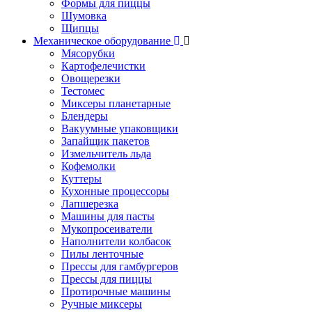
Формы для пиццы
Шумовка
Щипцы
Механическое оборудование
Мясорубки
Картофелечистки
Овощерезки
Тестомес
Миксеры планетарные
Блендеры
Вакуумные упаковщики
Запайщик пакетов
Измельчитель льда
Кофемолки
Куттеры
Кухонные процессоры
Лапшерезка
Машины для пасты
Мукопросеиватели
Наполнители колбасок
Пилы ленточные
Прессы для гамбургеров
Прессы для пиццы
Протирочные машины
Ручные миксеры