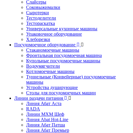
Слайсеры
Соковыжималки
Сыротерки
Тестоделители
Тестораскатка
Универсальные кухонные машины
Упаковочное оборудование
Хлеборезки
Посудомоечное оборудование
Стаканомоечные машины
Фронтальная посудомоечная машина
Купольные посудомоечные машины
Водоумягчители
Котломоечные машины
Туннельные (Конвейерные) посудомоечные
машины
Устройства душирующие
Столы для посудомоечных машин
Линии раздачи питания
Линия Абат Аста
RADA
Линии МХМ Шеф
Линия Abat Hot-Line
Линия Абат Патша
Линия Абат Премьер