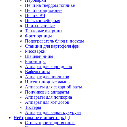
Пароварки
Печи на твердом топливе
Печи ротационные
Печи СВЧ
Печь конвейерная
Плиты газовые
Тепловые витрины
Фритюрницы
Подогреватель блюд и посуды
Станции для картофеля фри
Рисоварки
Шашлычницы
Блинницы
Аппарат для корн-догов
Вафельницы
Аппарат для пончиков
Инсектицидные лампы
Аппараты для сахарной ваты
Пончиковые аппараты
Аппараты для попкорна
Аппарат для хот-догов
Тостеры
Аппарат для варки кукурузы
Нейтральное и инвентарь
Столы производственные