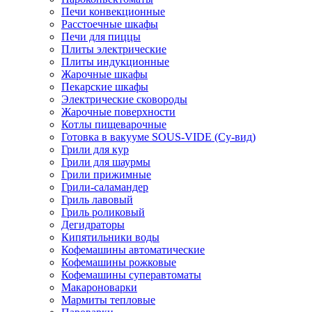
Печи конвекционные
Расстоечные шкафы
Печи для пиццы
Плиты электрические
Плиты индукционные
Жарочные шкафы
Пекарские шкафы
Электрические сковороды
Жарочные поверхности
Котлы пищеварочные
Готовка в вакууме SOUS-VIDE (Су-вид)
Грили для кур
Грили для шаурмы
Грили прижимные
Грили-саламандер
Гриль лавовый
Гриль роликовый
Дегидраторы
Кипятильники воды
Кофемашины автоматические
Кофемашины рожковые
Кофемашины суперавтоматы
Макароноварки
Мармиты тепловые