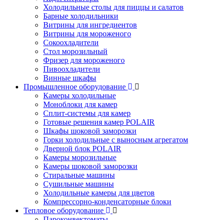
Холодильные столы для пиццы и салатов
Барные холодильники
Витрины для ингредиентов
Витрины для мороженого
Сокоохладители
Стол морозильный
Фризер для мороженого
Пивоохладители
Винные шкафы
Промышленное оборудование
Камеры холодильные
Моноблоки для камер
Сплит-системы для камер
Готовые решения камер POLAIR
Шкафы шоковой заморозки
Горки холодильные с выносным агрегатом
Дверной блок POLAIR
Камеры морозильные
Камеры шоковой заморозки
Стиральные машины
Сушильные машины
Холодильные камеры для цветов
Компрессорно-конденсаторные блоки
Тепловое оборудование
Пароконвектоматы