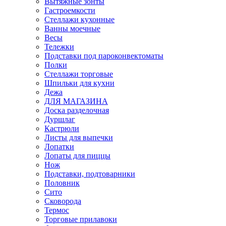
Вытяжные зонты
Гастроемкости
Стеллажи кухонные
Ванны моечные
Весы
Тележки
Подставки под пароконвектоматы
Полки
Стеллажи торговые
Шпильки для кухни
Дежа
ДЛЯ МАГАЗИНА
Доска разделочная
Дуршлаг
Кастрюли
Листы для выпечки
Лопатки
Лопаты для пиццы
Нож
Подставки, подтоварники
Половник
Сито
Сковорода
Термос
Торговые прилавоки