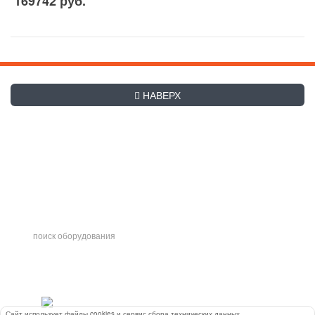
169742 руб.
НАВЕРХ
+7 (495) 507-27-83
Заказать обратный звонок
hladex@mail.ru
Часы работы с
9-00
до
19-00
. Сб и Вс, а также праздничные
дни - выходные
Интернет-магазин
холодильного, теплового,
нейтрального, торгового
оборудования для магазинов
Сайт использует файлы cookies и сервис сбора технических данных