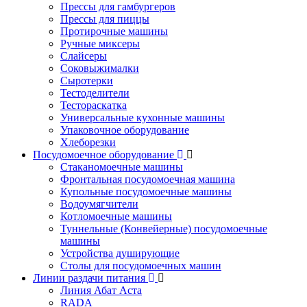
Прессы для гамбургеров
Прессы для пиццы
Протирочные машины
Ручные миксеры
Слайсеры
Соковыжималки
Сыротерки
Тестоделители
Тестораскатка
Универсальные кухонные машины
Упаковочное оборудование
Хлеборезки
Посудомоечное оборудование
Стаканомоечные машины
Фронтальная посудомоечная машина
Купольные посудомоечные машины
Водоумягчители
Котломоечные машины
Туннельные (Конвейерные) посудомоечные
машины
Устройства душирующие
Столы для посудомоечных машин
Линии раздачи питания
Линия Абат Аста
RADA