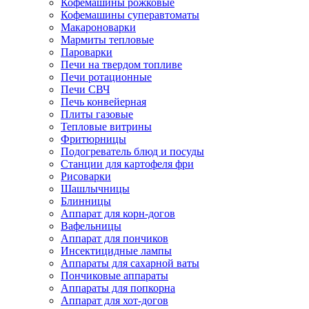
Кофемашины рожковые
Кофемашины суперавтоматы
Макароноварки
Мармиты тепловые
Пароварки
Печи на твердом топливе
Печи ротационные
Печи СВЧ
Печь конвейерная
Плиты газовые
Тепловые витрины
Фритюрницы
Подогреватель блюд и посуды
Станции для картофеля фри
Рисоварки
Шашлычницы
Блинницы
Аппарат для корн-догов
Вафельницы
Аппарат для пончиков
Инсектицидные лампы
Аппараты для сахарной ваты
Пончиковые аппараты
Аппараты для попкорна
Аппарат для хот-догов