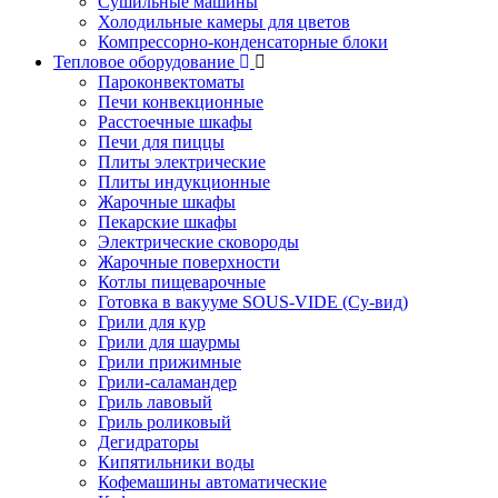
Сушильные машины
Холодильные камеры для цветов
Компрессорно-конденсаторные блоки
Тепловое оборудование
Пароконвектоматы
Печи конвекционные
Расстоечные шкафы
Печи для пиццы
Плиты электрические
Плиты индукционные
Жарочные шкафы
Пекарские шкафы
Электрические сковороды
Жарочные поверхности
Котлы пищеварочные
Готовка в вакууме SOUS-VIDE (Су-вид)
Грили для кур
Грили для шаурмы
Грили прижимные
Грили-саламандер
Гриль лавовый
Гриль роликовый
Дегидраторы
Кипятильники воды
Кофемашины автоматические