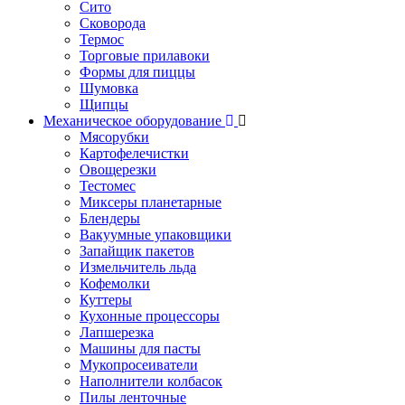
Сито
Сковорода
Термос
Торговые прилавоки
Формы для пиццы
Шумовка
Щипцы
Механическое оборудование
Мясорубки
Картофелечистки
Овощерезки
Тестомес
Миксеры планетарные
Блендеры
Вакуумные упаковщики
Запайщик пакетов
Измельчитель льда
Кофемолки
Куттеры
Кухонные процессоры
Лапшерезка
Машины для пасты
Мукопросеиватели
Наполнители колбасок
Пилы ленточные