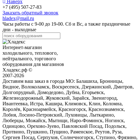
Наверх
+7 (495) 507-27-83
Заказать обратный звонок
hladex@mail.ru
Часы работы с
9-00
до
19-00
. Сб и Вс, а также праздничные
дни - выходные
Интернет-магазин
холодильного, теплового,
нейтрального, торгового
оборудования для магазинов
Хладекс.рф ©
2007-2026
Доставим ваш заказ в города МО:
Балашиха, Бронницы,
Видное, Волоколамск, Воскресенск, Дзержинский, Дмитров,
Долгопрудный, Домодедово, Дубна, Егорьевск,
Железнодорожный, Жуковский, Зарайск, Звенигород,
Ивантеевка, Истра, Кашира, Климовск, Клин, Коломна,
Королёв, Красноармейск, Красногорск, Краснознаменск,
Лобня, Лосино-Петровский, Луховицы, Лыткарино,
Люберцы, Можайск, Мытищи, Наро-Фоминск, Ногинск,
Одинцово, Орехово-Зуево, Павловский Посад, Подольск,
Протвино, Пушкино, Пущино, Раменское, Реутов, Руза,
Сергиев Посад, Серпухов, Солнечногорск, Ступино, Фрязино,