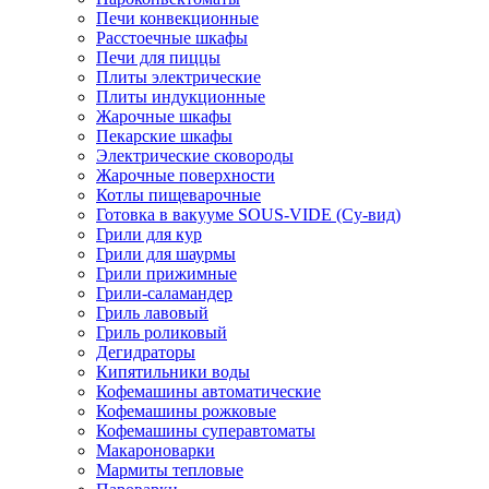
Печи конвекционные
Расстоечные шкафы
Печи для пиццы
Плиты электрические
Плиты индукционные
Жарочные шкафы
Пекарские шкафы
Электрические сковороды
Жарочные поверхности
Котлы пищеварочные
Готовка в вакууме SOUS-VIDE (Су-вид)
Грили для кур
Грили для шаурмы
Грили прижимные
Грили-саламандер
Гриль лавовый
Гриль роликовый
Дегидраторы
Кипятильники воды
Кофемашины автоматические
Кофемашины рожковые
Кофемашины суперавтоматы
Макароноварки
Мармиты тепловые