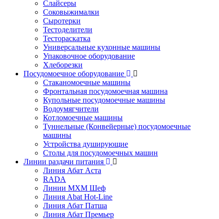
Слайсеры
Соковыжималки
Сыротерки
Тестоделители
Тестораскатка
Универсальные кухонные машины
Упаковочное оборудование
Хлеборезки
Посудомоечное оборудование
Стаканомоечные машины
Фронтальная посудомоечная машина
Купольные посудомоечные машины
Водоумягчители
Котломоечные машины
Туннельные (Конвейерные) посудомоечные
машины
Устройства душирующие
Столы для посудомоечных машин
Линии раздачи питания
Линия Абат Аста
RADA
Линии МХМ Шеф
Линия Abat Hot-Line
Линия Абат Патша
Линия Абат Премьер