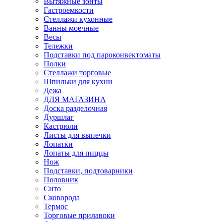
Вытяжные зонты
Гастроемкости
Стеллажи кухонные
Ванны моечные
Весы
Тележки
Подставки под пароконвектоматы
Полки
Стеллажи торговые
Шпильки для кухни
Дежа
ДЛЯ МАГАЗИНА
Доска разделочная
Дуршлаг
Кастрюли
Листы для выпечки
Лопатки
Лопаты для пиццы
Нож
Подставки, подтоварники
Половник
Сито
Сковорода
Термос
Торговые прилавоки