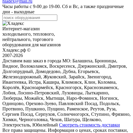
hladex@mail.ru
Часы работы с
9-00
до
19-00
. Сб и Вс, а также праздничные
дни - выходные
Интернет-магазин
холодильного, теплового,
нейтрального, торгового
оборудования для магазинов
Хладекс.рф ©
2007-2026
Доставим ваш заказ в города МО:
Балашиха, Бронницы,
Видное, Волоколамск, Воскресенск, Дзержинский, Дмитров,
Долгопрудный, Домодедово, Дубна, Егорьевск,
Железнодорожный, Жуковский, Зарайск, Звенигород,
Ивантеевка, Истра, Кашира, Климовск, Клин, Коломна,
Королёв, Красноармейск, Красногорск, Краснознаменск,
Лобня, Лосино-Петровский, Луховицы, Лыткарино,
Люберцы, Можайск, Мытищи, Наро-Фоминск, Ногинск,
Одинцово, Орехово-Зуево, Павловский Посад, Подольск,
Протвино, Пушкино, Пущино, Раменское, Реутов, Руза,
Сергиев Посад, Серпухов, Солнечногорск, Ступино, Фрязино,
Химки, Черноголовка, Чехов, Шатура, Щелково,
Электросталь, Юбилейный
Смотреть стоимость доставки
Все права защищены. Информация о ценах, сроках поставки,