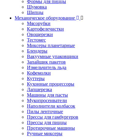
Формы для пиццы
Шумовка
Щипцы
Механическое оборудование
Мясорубки
Картофелечистки
Овощерезки
Тестомес
Миксеры планетарные
Блендеры
Вакуумные упаковщики
Запайщик пакетов
Измельчитель льда
Кофемолки
Куттеры
Кухонные процессоры
Лапшерезка
Машины для пасты
Мукопросеиватели
Наполнители колбасок
Пилы ленточные
Прессы для гамбургеров
Прессы для пиццы
Протирочные машины
Ручные миксеры