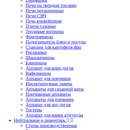
Пароварки
Печи на твердом топливе
Печи ротационные
Печи СВЧ
Печь конвейерная
Плиты газовые
Тепловые витрины
Фритюрницы
Подогреватель блюд и посуды
Станции для картофеля фри
Рисоварки
Шашлычницы
Блинницы
Аппарат для корн-догов
Вафельницы
Аппарат для пончиков
Инсектицидные лампы
Аппараты для сахарной ваты
Пончиковые аппараты
Аппараты для попкорна
Аппарат для хот-догов
Тостеры
Аппарат для варки кукурузы
Нейтральное и инвентарь
Столы производственные