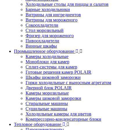
Холодильные столы для пиццы и салатов
Барные холодильники
Витрины для ингредиентов
Витрины для мороженого
Сокоохладители
Стол морозильный
Фризер для мороженого
Пивоохладители
Винные шкафы
Промышленное оборудование
Камеры холодильные
Моноблоки для камер
Сплит-системы для камер
Готовые решения камер POLAIR
Шкафы шоковой заморозки
Горки холодильные с выносным агрегатом
Дверной блок POLAIR
Камеры морозильные
Камеры шоковой заморозки
Стиральные машины
Сушильные машины
Холодильные камеры для цветов
Компрессорно-конденсаторные блоки
Тепловое оборудование
Пароконвектоматы