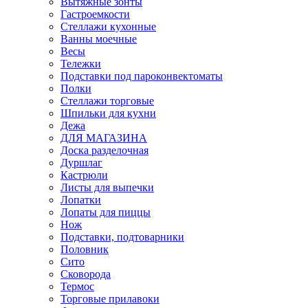
Вытяжные зонты
Гастроемкости
Стеллажи кухонные
Ванны моечные
Весы
Тележки
Подставки под пароконвектоматы
Полки
Стеллажи торговые
Шпильки для кухни
Дежа
ДЛЯ МАГАЗИНА
Доска разделочная
Дуршлаг
Кастрюли
Листы для выпечки
Лопатки
Лопаты для пиццы
Нож
Подставки, подтоварники
Половник
Сито
Сковорода
Термос
Торговые прилавоки