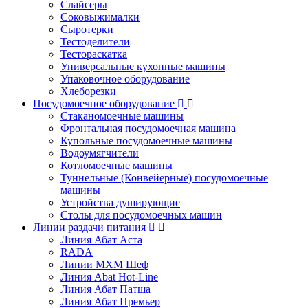
Слайсеры
Соковыжималки
Сыротерки
Тестоделители
Тестораскатка
Универсальные кухонные машины
Упаковочное оборудование
Хлеборезки
Посудомоечное оборудование
Стаканомоечные машины
Фронтальная посудомоечная машина
Купольные посудомоечные машины
Водоумягчители
Котломоечные машины
Туннельные (Конвейерные) посудомоечные
машины
Устройства душирующие
Столы для посудомоечных машин
Линии раздачи питания
Линия Абат Аста
RADA
Линии МХМ Шеф
Линия Abat Hot-Line
Линия Абат Патша
Линия Абат Премьер