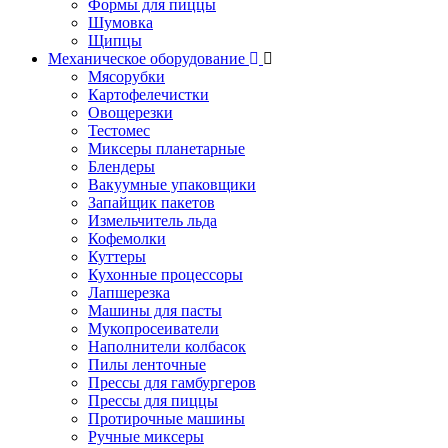
Формы для пиццы
Шумовка
Щипцы
Механическое оборудование
Мясорубки
Картофелечистки
Овощерезки
Тестомес
Миксеры планетарные
Блендеры
Вакуумные упаковщики
Запайщик пакетов
Измельчитель льда
Кофемолки
Куттеры
Кухонные процессоры
Лапшерезка
Машины для пасты
Мукопросеиватели
Наполнители колбасок
Пилы ленточные
Прессы для гамбургеров
Прессы для пиццы
Протирочные машины
Ручные миксеры