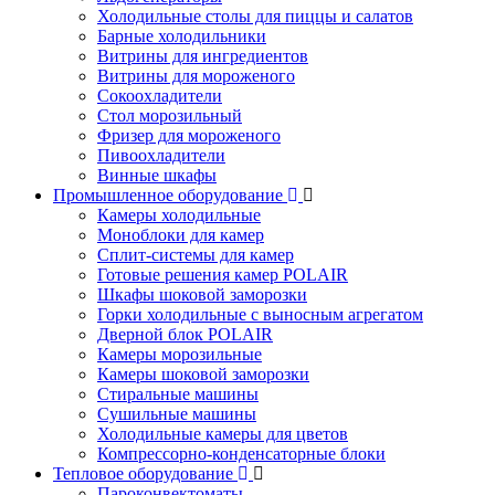
Холодильные столы для пиццы и салатов
Барные холодильники
Витрины для ингредиентов
Витрины для мороженого
Сокоохладители
Стол морозильный
Фризер для мороженого
Пивоохладители
Винные шкафы
Промышленное оборудование
Камеры холодильные
Моноблоки для камер
Сплит-системы для камер
Готовые решения камер POLAIR
Шкафы шоковой заморозки
Горки холодильные с выносным агрегатом
Дверной блок POLAIR
Камеры морозильные
Камеры шоковой заморозки
Стиральные машины
Сушильные машины
Холодильные камеры для цветов
Компрессорно-конденсаторные блоки
Тепловое оборудование
Пароконвектоматы