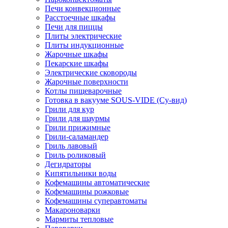
Печи конвекционные
Расстоечные шкафы
Печи для пиццы
Плиты электрические
Плиты индукционные
Жарочные шкафы
Пекарские шкафы
Электрические сковороды
Жарочные поверхности
Котлы пищеварочные
Готовка в вакууме SOUS-VIDE (Су-вид)
Грили для кур
Грили для шаурмы
Грили прижимные
Грили-саламандер
Гриль лавовый
Гриль роликовый
Дегидраторы
Кипятильники воды
Кофемашины автоматические
Кофемашины рожковые
Кофемашины суперавтоматы
Макароноварки
Мармиты тепловые