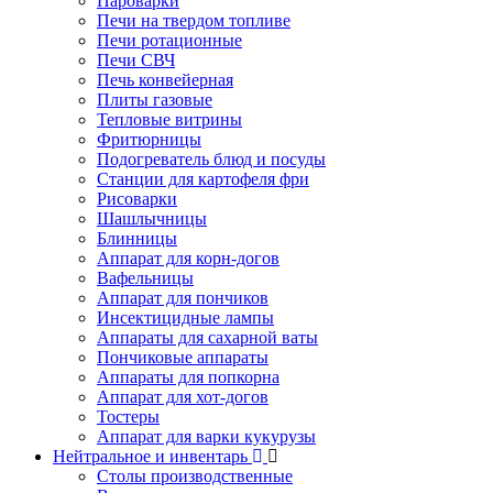
Пароварки
Печи на твердом топливе
Печи ротационные
Печи СВЧ
Печь конвейерная
Плиты газовые
Тепловые витрины
Фритюрницы
Подогреватель блюд и посуды
Станции для картофеля фри
Рисоварки
Шашлычницы
Блинницы
Аппарат для корн-догов
Вафельницы
Аппарат для пончиков
Инсектицидные лампы
Аппараты для сахарной ваты
Пончиковые аппараты
Аппараты для попкорна
Аппарат для хот-догов
Тостеры
Аппарат для варки кукурузы
Нейтральное и инвентарь
Столы производственные