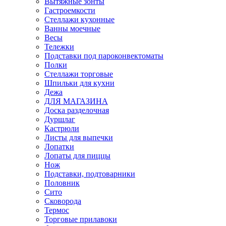
Вытяжные зонты
Гастроемкости
Стеллажи кухонные
Ванны моечные
Весы
Тележки
Подставки под пароконвектоматы
Полки
Стеллажи торговые
Шпильки для кухни
Дежа
ДЛЯ МАГАЗИНА
Доска разделочная
Дуршлаг
Кастрюли
Листы для выпечки
Лопатки
Лопаты для пиццы
Нож
Подставки, подтоварники
Половник
Сито
Сковорода
Термос
Торговые прилавоки