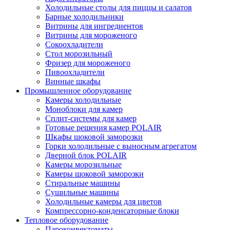
Холодильные столы для пиццы и салатов
Барные холодильники
Витрины для ингредиентов
Витрины для мороженого
Сокоохладители
Стол морозильный
Фризер для мороженого
Пивоохладители
Винные шкафы
Промышленное оборудование
Камеры холодильные
Моноблоки для камер
Сплит-системы для камер
Готовые решения камер POLAIR
Шкафы шоковой заморозки
Горки холодильные с выносным агрегатом
Дверной блок POLAIR
Камеры морозильные
Камеры шоковой заморозки
Стиральные машины
Сушильные машины
Холодильные камеры для цветов
Компрессорно-конденсаторные блоки
Тепловое оборудование
Пароконвектоматы