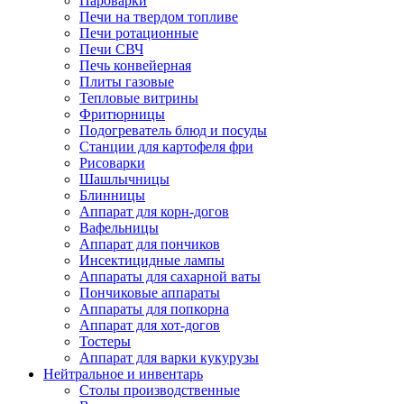
Пароварки
Печи на твердом топливе
Печи ротационные
Печи СВЧ
Печь конвейерная
Плиты газовые
Тепловые витрины
Фритюрницы
Подогреватель блюд и посуды
Станции для картофеля фри
Рисоварки
Шашлычницы
Блинницы
Аппарат для корн-догов
Вафельницы
Аппарат для пончиков
Инсектицидные лампы
Аппараты для сахарной ваты
Пончиковые аппараты
Аппараты для попкорна
Аппарат для хот-догов
Тостеры
Аппарат для варки кукурузы
Нейтральное и инвентарь
Столы производственные