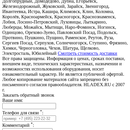
Долгопрудный, Домодедово, Дубна, Егорьевск,
Железнодорожный, Жуковский, Зарайск, Звенигород,
Ивантеевка, Истра, Кашира, Климовск, Клин, Коломна,
Королёв, Красноармейск, Красногорск, Краснознаменск,
Лобня, Лосино-Петровский, Луховицы, Лыткарино,
Люберцы, Можайск, Мытищи, Наро-Фоминск, Ногинск,
Одинцово, Орехово-Зуево, Павловский Посад, Подольск,
Протвино, Пушкино, Пущино, Раменское, Реутов, Руза,
Сергиев Посад, Серпухов, Солнечногорск, Ступино, Фрязино,
Химки, Черноголовка, Чехов, Шатура, Щелково,
Электросталь, Юбилейный
Смотреть стоимость доставки
Все права защищены. Информация о ценах, сроках поставки,
внешнем виде, технических характеристиках, назначении и
возможностях использования оборудования, носит
ознакомительный характер. Не является публичной офертой.
Любое копирование материалов сайта запрещено без
письменного согласия правообладателя. HLADEX.RU c 2007
г.
Заказать обратный звонок
Ваше имя:
*
Телефон для связи
:
*
Комментарий
: