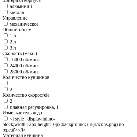
Материал корпуса
алюминий
металл
Управление
механическое
Общий объем
1.5 л
2 л
3 л
Скорость (макс.)
16000 об/мин.
24000 об/мин.
28000 об/мин.
Количество кувшинов
1
2
Количество скоростей
2
плавная регулировка, 1
Измельчитель льда
<i style='display:inline-
block;width:12px;height:10px;background: url(/i/icons.png) no-
repeat'></i>
Материал кувшина