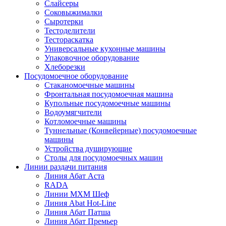
Слайсеры
Соковыжималки
Сыротерки
Тестоделители
Тестораскатка
Универсальные кухонные машины
Упаковочное оборудование
Хлеборезки
Посудомоечное оборудование
Стаканомоечные машины
Фронтальная посудомоечная машина
Купольные посудомоечные машины
Водоумягчители
Котломоечные машины
Туннельные (Конвейерные) посудомоечные
машины
Устройства душирующие
Столы для посудомоечных машин
Линии раздачи питания
Линия Абат Аста
RADA
Линии МХМ Шеф
Линия Abat Hot-Line
Линия Абат Патша
Линия Абат Премьер