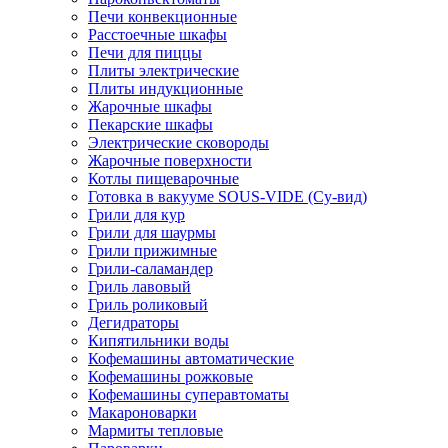
Печи конвекционные
Расстоечные шкафы
Печи для пиццы
Плиты электрические
Плиты индукционные
Жарочные шкафы
Пекарские шкафы
Электрические сковороды
Жарочные поверхности
Котлы пищеварочные
Готовка в вакууме SOUS-VIDE (Су-вид)
Грили для кур
Грили для шаурмы
Грили прижимные
Грили-саламандер
Гриль лавовый
Гриль роликовый
Дегидраторы
Кипятильники воды
Кофемашины автоматические
Кофемашины рожковые
Кофемашины суперавтоматы
Макароноварки
Мармиты тепловые