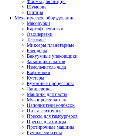
Формы для пиццы
Шумовка
Щипцы
Механическое оборудование
Мясорубки
Картофелечистки
Овощерезки
Тестомес
Миксеры планетарные
Блендеры
Вакуумные упаковщики
Запайщик пакетов
Измельчитель льда
Кофемолки
Куттеры
Кухонные процессоры
Лапшерезка
Машины для пасты
Мукопросеиватели
Наполнители колбасок
Пилы ленточные
Прессы для гамбургеров
Прессы для пиццы
Протирочные машины
Ручные миксеры