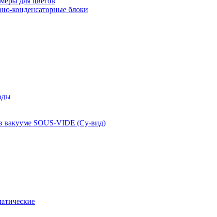
меры для цветов
рно-конденсаторные блоки
оды
 в вакууме SOUS-VIDE (Су-вид)
атические