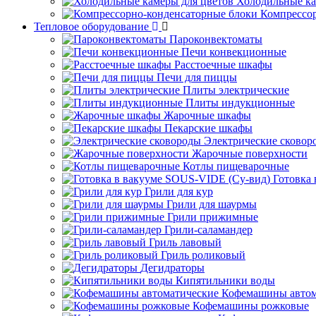
Холодильные ка
Компрессо
Тепловое оборудование
Пароконвектоматы
Печи конвекционные
Расстоечные шкафы
Печи для пиццы
Плиты электрические
Плиты индукционные
Жарочные шкафы
Пекарские шкафы
Электрические сковор
Жарочные поверхности
Котлы пищеварочные
Готовка
Грили для кур
Грили для шаурмы
Грили прижимные
Грили-саламандер
Гриль лавовый
Гриль роликовый
Дегидраторы
Кипятильники воды
Кофемашины автом
Кофемашины рожковые