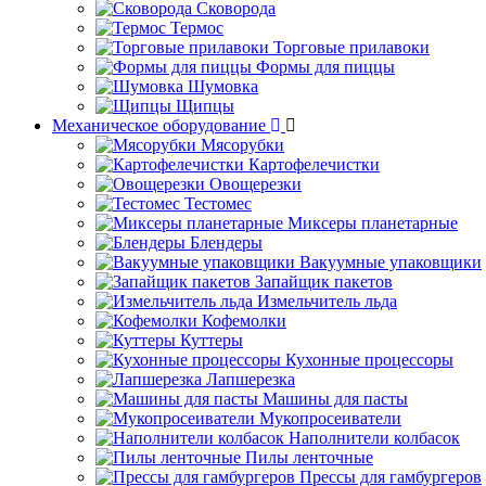
Сковорода
Термос
Торговые прилавоки
Формы для пиццы
Шумовка
Щипцы
Механическое оборудование
Мясорубки
Картофелечистки
Овощерезки
Тестомес
Миксеры планетарные
Блендеры
Вакуумные упаковщики
Запайщик пакетов
Измельчитель льда
Кофемолки
Куттеры
Кухонные процессоры
Лапшерезка
Машины для пасты
Мукопросеиватели
Наполнители колбасок
Пилы ленточные
Прессы для гамбургеров