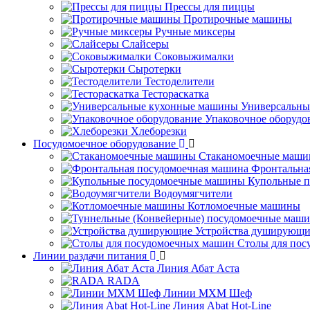
Прессы для пиццы
Протирочные машины
Ручные миксеры
Слайсеры
Соковыжималки
Сыротерки
Тестоделители
Тестораскатка
Универсальны
Упаковочное оборудо
Хлеборезки
Посудомоечное оборудование
Стаканомоечные маш
Фронтальна
Купольные 
Водоумягчители
Котломоечные машины
Устройства душирующи
Столы для по
Линии раздачи питания
Линия Абат Аста
RADA
Линии МХМ Шеф
Линия Abat Hot-Line