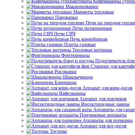
Кофемашины супер
Макароноварки
Мармиты тепловые
Пароварки
Печи на твердом топли
Печи ротационные
Печи СВЧ
Печь конвейерная
Плиты газовые
Тепловые витрины
Фритюрницы
Подогреватель блю
Станции для картофе
Рисоварки
Шашлычницы
Блинницы
Аппарат для корн-догов
Вафельницы
Аппарат для пончиков
Инсектицидные лампы
Аппараты для саха
Пончиковые аппараты
Аппараты для попкорна
Аппарат для хот-догов
Тостеры