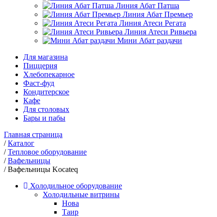
Линия Абат Патша
Линия Абат Премьер
Линия Атеси Регата
Линия Атеси Ривьера
Мини Абат раздачи
Для магазина
Пиццерия
Хлебопекарное
Фаст-фуд
Кондитерское
Кафе
Для столовых
Бары и пабы
Главная страница
/
Каталог
/
Тепловое оборудование
/
Вафельницы
/
Вафельницы Kocateq
Холодильное оборудование
Холодильные витрины
Нова
Таир