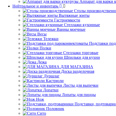
Аппарат для варки 
Нейтральное и инвентарь
Столы производственн
Вытяжные зонты
Гастроемкости
Стеллажи кухонные
Ванны моечные
Весы
Тележки
Подставки под
Полки
Стеллажи торговые
Шпильки для кухни
Дежа
ДЛЯ МАГАЗИНА
Доска разделочная
Дуршлаг
Кастрюли
Листы для выпечки
Лопатки
Лопаты для пиццы
Нож
Подставки, подтоварн
Половник
Сито