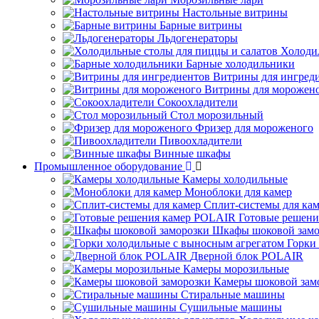
Настольные витрины
Барные витрины
Льдогенераторы
Холоди
Барные холодильники
Витрины для ингред
Витрины для морожен
Сокоохладители
Стол морозильный
Фризер для мороженого
Пивоохладители
Винные шкафы
Промышленное оборудование
Камеры холодильные
Моноблоки для камер
Сплит-системы для ка
Готовые решен
Шкафы шоковой замо
Горки
Дверной блок POLAIR
Камеры морозильные
Камеры шоковой зам
Стиральные машины
Сушильные машины