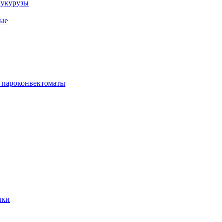
кукурузы
ые
 пароконвектоматы
ики