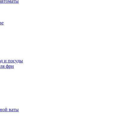
автоматы
ве
д и посуды
ля фри
рной ваты