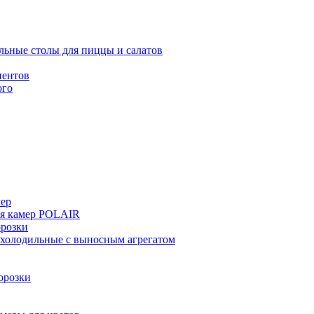
льные столы для пиццы и салатов
иентов
ого
мер
ия камер POLAIR
розки
 холодильные с выносным агрегатом
орозки