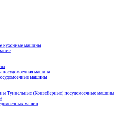
е кухонные машины
вание
ины
я посудомоечная машина
посудомоечные машины
Туннельные (Конвейерные) посудомоечные машины
е
судомоечных машин