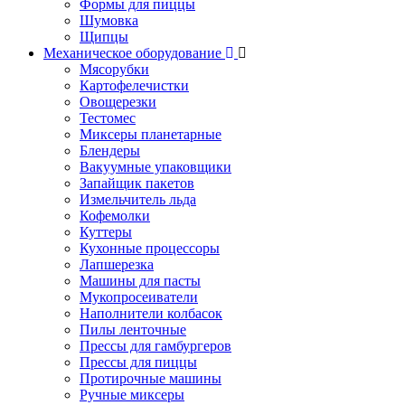
Формы для пиццы
Шумовка
Щипцы
Механическое оборудование
Мясорубки
Картофелечистки
Овощерезки
Тестомес
Миксеры планетарные
Блендеры
Вакуумные упаковщики
Запайщик пакетов
Измельчитель льда
Кофемолки
Куттеры
Кухонные процессоры
Лапшерезка
Машины для пасты
Мукопросеиватели
Наполнители колбасок
Пилы ленточные
Прессы для гамбургеров
Прессы для пиццы
Протирочные машины
Ручные миксеры