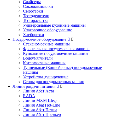
Слайсеры
Соковыжималки
Сыротерки
Тестоделители
Тестораскатка
Универсальные кухонные машины
Упаковочное оборудование
Хлеборезки
Посудомоечное оборудование
Стаканомоечные машины
Фронтальная посудомоечная машина
Купольные посудомоечные машины
Водоумягчители
Котломоечные машины
Туннельные (Конвейерные) посудомоечные
машины
Устройства душирующие
Столы для посудомоечных машин
Линии раздачи питания
Линия Абат Аста
RADA
Линии МХМ Шеф
Линия Abat Hot-Line
Линия Абат Патша
Линия Абат Премьер