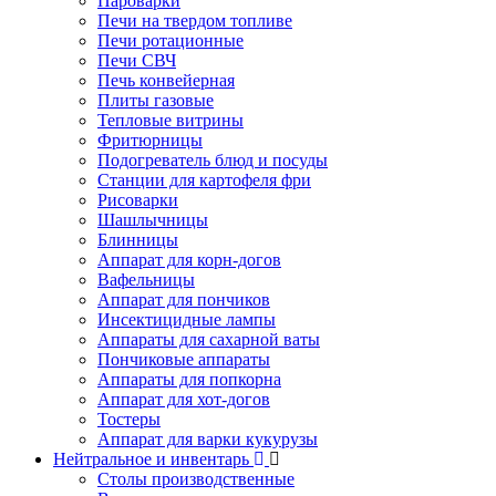
Пароварки
Печи на твердом топливе
Печи ротационные
Печи СВЧ
Печь конвейерная
Плиты газовые
Тепловые витрины
Фритюрницы
Подогреватель блюд и посуды
Станции для картофеля фри
Рисоварки
Шашлычницы
Блинницы
Аппарат для корн-догов
Вафельницы
Аппарат для пончиков
Инсектицидные лампы
Аппараты для сахарной ваты
Пончиковые аппараты
Аппараты для попкорна
Аппарат для хот-догов
Тостеры
Аппарат для варки кукурузы
Нейтральное и инвентарь
Столы производственные