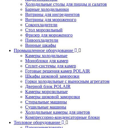
Холодильные столы для пиццы и салатов
Барные холодильники
Витрины для ингредиентов
Витрины для мороженого
Сокоохладители
Стол морозильный
Фризер для мороженого
Пивоохладители
Винные шкафы
Промышленное оборудование
Камеры холодильные
Моноблоки для камер
Сплит-системы для камер
Готовые решения камер POLAIR
Шкафы шоковой заморозки
Горки холодильные с выносным агрегатом
Дверной блок POLAIR
Камеры морозильные
Камеры шоковой заморозки
Стиральные машины
Сушильные машины
Холодильные камеры для цветов
Компрессорно-конденсаторные блоки
Тепловое оборудование
Пароконвектоматы