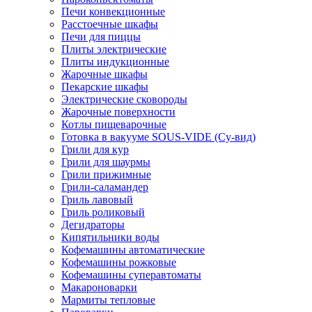
Печи конвекционные
Расстоечные шкафы
Печи для пиццы
Плиты электрические
Плиты индукционные
Жарочные шкафы
Пекарские шкафы
Электрические сковороды
Жарочные поверхности
Котлы пищеварочные
Готовка в вакууме SOUS-VIDE (Су-вид)
Грили для кур
Грили для шаурмы
Грили прижимные
Грили-саламандер
Гриль лавовый
Гриль роликовый
Дегидраторы
Кипятильники воды
Кофемашины автоматические
Кофемашины рожковые
Кофемашины суперавтоматы
Макароноварки
Мармиты тепловые