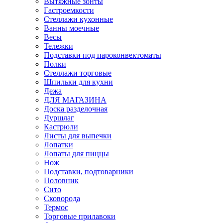
Вытяжные зонты
Гастроемкости
Стеллажи кухонные
Ванны моечные
Весы
Тележки
Подставки под пароконвектоматы
Полки
Стеллажи торговые
Шпильки для кухни
Дежа
ДЛЯ МАГАЗИНА
Доска разделочная
Дуршлаг
Кастрюли
Листы для выпечки
Лопатки
Лопаты для пиццы
Нож
Подставки, подтоварники
Половник
Сито
Сковорода
Термос
Торговые прилавоки