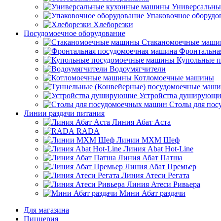
Универсальны
Упаковочное оборудо
Хлеборезки
Посудомоечное оборудование
Стаканомоечные маш
Фронтальна
Купольные 
Водоумягчители
Котломоечные машины
Устройства душирующи
Столы для по
Линии раздачи питания
Линия Абат Аста
RADA
Линии МХМ Шеф
Линия Abat Hot-Line
Линия Абат Патша
Линия Абат Премьер
Линия Атеси Регата
Линия Атеси Ривьера
Мини Абат раздачи
Для магазина
Пиццерия