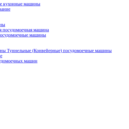
е кухонные машины
вание
ины
я посудомоечная машина
посудомоечные машины
Туннельные (Конвейерные) посудомоечные машины
е
судомоечных машин