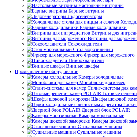
Настольные витрины
Барные витрины
Льдогенераторы
Холоди
Барные холодильники
Витрины для ингред
Витрины для морожен
Сокоохладители
Стол морозильный
Фризер для мороженого
Пивоохладители
Винные шкафы
Промышленное оборудование
Камеры холодильные
Моноблоки для камер
Сплит-системы для ка
Готовые решен
Шкафы шоковой замо
Горки
Дверной блок POLAIR
Камеры морозильные
Камеры шоковой зам
Стиральные машины
Сушильные машины