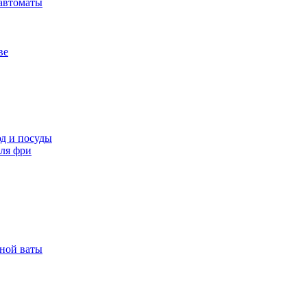
автоматы
ве
д и посуды
ля фри
рной ваты