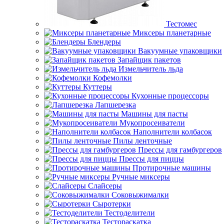
Тестомес
Миксеры планетарные
Блендеры
Вакуумные упаковщики
Запайщик пакетов
Измельчитель льда
Кофемолки
Куттеры
Кухонные процессоры
Лапшерезка
Машины для пасты
Мукопросеиватели
Наполнители колбасок
Пилы ленточные
Прессы для гамбургеров
Прессы для пиццы
Протирочные машины
Ручные миксеры
Слайсеры
Соковыжималки
Сыротерки
Тестоделители
Тестораскатка