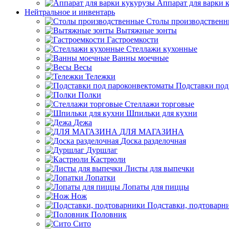
Аппарат для варки 
Нейтральное и инвентарь
Столы производственн
Вытяжные зонты
Гастроемкости
Стеллажи кухонные
Ванны моечные
Весы
Тележки
Подставки под
Полки
Стеллажи торговые
Шпильки для кухни
Дежа
ДЛЯ МАГАЗИНА
Доска разделочная
Дуршлаг
Кастрюли
Листы для выпечки
Лопатки
Лопаты для пиццы
Нож
Подставки, подтоварн
Половник
Сито