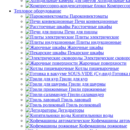
Холодильные ка
Компрессо
Тепловое оборудование
Пароконвектоматы
Печи конвекционные
Расстоечные шкафы
Печи для пиццы
Плиты электрические
Плиты индукционные
Жарочные шкафы
Пекарские шкафы
Электрические сковор
Жарочные поверхности
Котлы пищеварочные
Готовка
Грили для кур
Грили для шаурмы
Грили прижимные
Грили-саламандер
Гриль лавовый
Гриль роликовый
Дегидраторы
Кипятильники воды
Кофемашины автом
Кофемашины рожковые