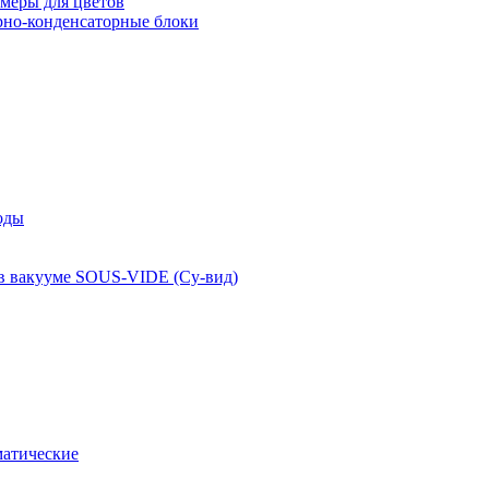
меры для цветов
рно-конденсаторные блоки
оды
 в вакууме SOUS-VIDE (Су-вид)
атические