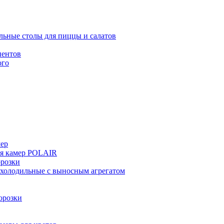
льные столы для пиццы и салатов
иентов
ого
мер
ия камер POLAIR
розки
 холодильные с выносным агрегатом
орозки