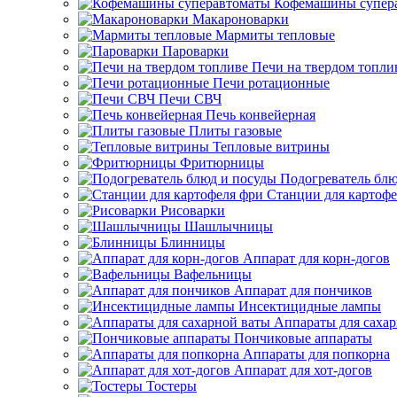
Кофемашины супер
Макароноварки
Мармиты тепловые
Пароварки
Печи на твердом топли
Печи ротационные
Печи СВЧ
Печь конвейерная
Плиты газовые
Тепловые витрины
Фритюрницы
Подогреватель блю
Станции для картофе
Рисоварки
Шашлычницы
Блинницы
Аппарат для корн-догов
Вафельницы
Аппарат для пончиков
Инсектицидные лампы
Аппараты для саха
Пончиковые аппараты
Аппараты для попкорна
Аппарат для хот-догов
Тостеры