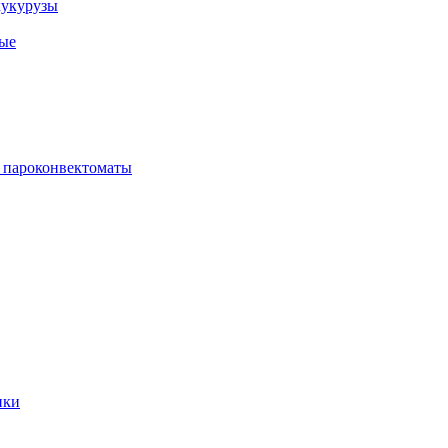
кукурузы
ые
 пароконвектоматы
ики