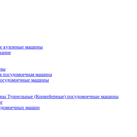
е кухонные машины
вание
ины
я посудомоечная машина
посудомоечные машины
Туннельные (Конвейерные) посудомоечные машины
е
судомоечных машин