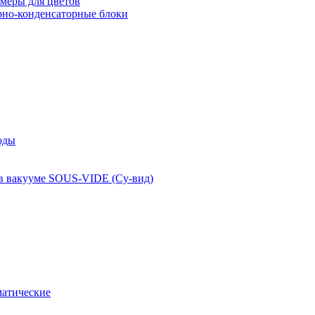
меры для цветов
рно-конденсаторные блоки
оды
 в вакууме SOUS-VIDE (Су-вид)
атические