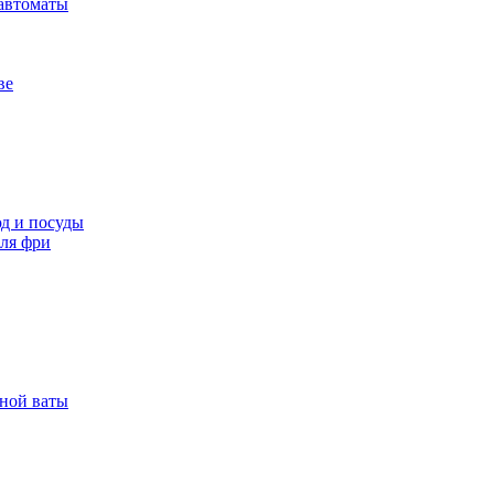
автоматы
ве
д и посуды
ля фри
рной ваты