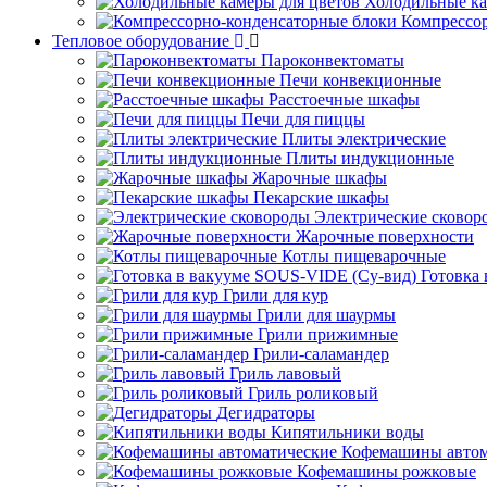
Холодильные ка
Компрессо
Тепловое оборудование
Пароконвектоматы
Печи конвекционные
Расстоечные шкафы
Печи для пиццы
Плиты электрические
Плиты индукционные
Жарочные шкафы
Пекарские шкафы
Электрические сковор
Жарочные поверхности
Котлы пищеварочные
Готовка
Грили для кур
Грили для шаурмы
Грили прижимные
Грили-саламандер
Гриль лавовый
Гриль роликовый
Дегидраторы
Кипятильники воды
Кофемашины автом
Кофемашины рожковые