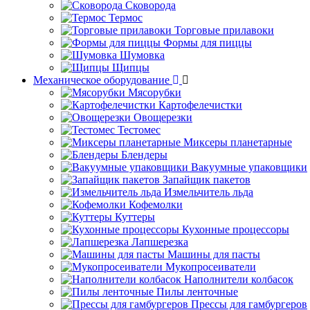
Сковорода
Термос
Торговые прилавоки
Формы для пиццы
Шумовка
Щипцы
Механическое оборудование
Мясорубки
Картофелечистки
Овощерезки
Тестомес
Миксеры планетарные
Блендеры
Вакуумные упаковщики
Запайщик пакетов
Измельчитель льда
Кофемолки
Куттеры
Кухонные процессоры
Лапшерезка
Машины для пасты
Мукопросеиватели
Наполнители колбасок
Пилы ленточные
Прессы для гамбургеров