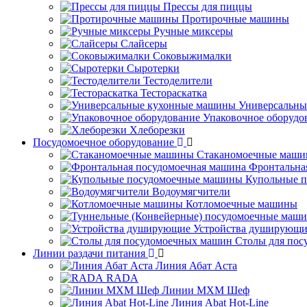
Прессы для пиццы
Протирочные машины
Ручные миксеры
Слайсеры
Соковыжималки
Сыротерки
Тестоделители
Тестораскатка
Универсальны
Упаковочное оборудо
Хлеборезки
Посудомоечное оборудование
Стаканомоечные маш
Фронтальна
Купольные 
Водоумягчители
Котломоечные машины
Устройства душирующи
Столы для по
Линии раздачи питания
Линия Абат Аста
RADA
Линии МХМ Шеф
Линия Abat Hot-Line