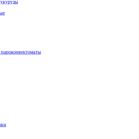
кукурузы
ые
 пароконвектоматы
ики