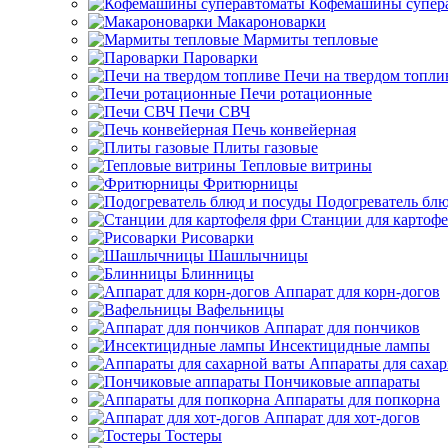
Кофемашины супер
Макароноварки
Мармиты тепловые
Пароварки
Печи на твердом топли
Печи ротационные
Печи СВЧ
Печь конвейерная
Плиты газовые
Тепловые витрины
Фритюрницы
Подогреватель блю
Станции для картофе
Рисоварки
Шашлычницы
Блинницы
Аппарат для корн-догов
Вафельницы
Аппарат для пончиков
Инсектицидные лампы
Аппараты для саха
Пончиковые аппараты
Аппараты для попкорна
Аппарат для хот-догов
Тостеры