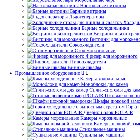
Настольные витрины
Барные витрины
Льдогенераторы
Холоди
Барные холодильники
Витрины для ингред
Витрины для морожен
Сокоохладители
Стол морозильный
Фризер для мороженого
Пивоохладители
Винные шкафы
Промышленное оборудование
Камеры холодильные
Моноблоки для камер
Сплит-системы для ка
Готовые решен
Шкафы шоковой замо
Горки
Дверной блок POLAIR
Камеры морозильные
Камеры шоковой зам
Стиральные машины
Сушильные машины