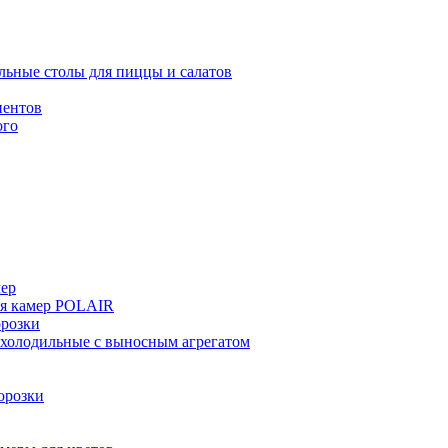
льные столы для пиццы и салатов
иентов
ого
мер
ия камер POLAIR
розки
 холодильные с выносным агрегатом
орозки