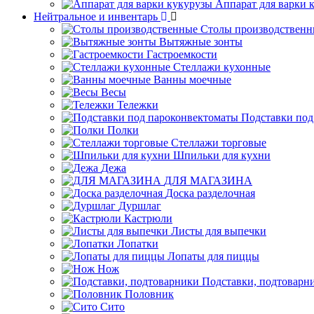
Аппарат для варки 
Нейтральное и инвентарь
Столы производственн
Вытяжные зонты
Гастроемкости
Стеллажи кухонные
Ванны моечные
Весы
Тележки
Подставки под
Полки
Стеллажи торговые
Шпильки для кухни
Дежа
ДЛЯ МАГАЗИНА
Доска разделочная
Дуршлаг
Кастрюли
Листы для выпечки
Лопатки
Лопаты для пиццы
Нож
Подставки, подтоварн
Половник
Сито