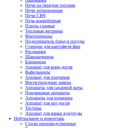
Пароварки
Печи на твердом топливе
Печи ротационные
Печи СВЧ
Печь конвейерная
Плиты газовые
Тепловые витрины
Фритюрницы
Подогреватель блюд и посуды
Станции для картофеля фри
Рисоварки
Шашлычницы
Блинницы
Аппарат для корн-догов
Вафельницы
Аппарат для пончиков
Инсектицидные лампы
Аппараты для сахарной ваты
Пончиковые аппараты
Аппараты для попкорна
Аппарат для хот-догов
Тостеры
Аппарат для варки кукурузы
Нейтральное и инвентарь
Столы производственные