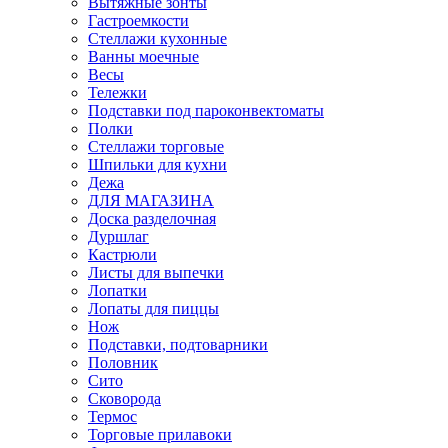
Вытяжные зонты
Гастроемкости
Стеллажи кухонные
Ванны моечные
Весы
Тележки
Подставки под пароконвектоматы
Полки
Стеллажи торговые
Шпильки для кухни
Дежа
ДЛЯ МАГАЗИНА
Доска разделочная
Дуршлаг
Кастрюли
Листы для выпечки
Лопатки
Лопаты для пиццы
Нож
Подставки, подтоварники
Половник
Сито
Сковорода
Термос
Торговые прилавоки