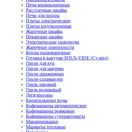
Печи конвекционные
Расстоечные шкафы
Печи для пиццы
Плиты электрические
Плиты индукционные
Жарочные шкафы
Пекарские шкафы
Электрические сковороды
Жарочные поверхности
Котлы пищеварочные
Готовка в вакууме SOUS-VIDE (Су-вид)
Грили для кур
Грили для шаурмы
Грили прижимные
Грили-саламандер
Гриль лавовый
Гриль роликовый
Дегидраторы
Кипятильники воды
Кофемашины автоматические
Кофемашины рожковые
Кофемашины суперавтоматы
Макароноварки
Мармиты тепловые