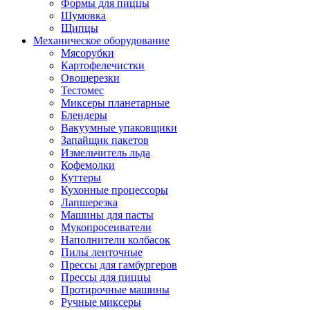
Формы для пиццы
Шумовка
Щипцы
Механическое оборудование
Мясорубки
Картофелечистки
Овощерезки
Тестомес
Миксеры планетарные
Блендеры
Вакуумные упаковщики
Запайщик пакетов
Измельчитель льда
Кофемолки
Куттеры
Кухонные процессоры
Лапшерезка
Машины для пасты
Мукопросеиватели
Наполнители колбасок
Пилы ленточные
Прессы для гамбургеров
Прессы для пиццы
Протирочные машины
Ручные миксеры