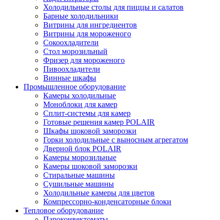
Холодильные столы для пиццы и салатов
Барные холодильники
Витрины для ингредиентов
Витрины для мороженого
Сокоохладители
Стол морозильный
Фризер для мороженого
Пивоохладители
Винные шкафы
Промышленное оборудование
Камеры холодильные
Моноблоки для камер
Сплит-системы для камер
Готовые решения камер POLAIR
Шкафы шоковой заморозки
Горки холодильные с выносным агрегатом
Дверной блок POLAIR
Камеры морозильные
Камеры шоковой заморозки
Стиральные машины
Сушильные машины
Холодильные камеры для цветов
Компрессорно-конденсаторные блоки
Тепловое оборудование
Пароконвектоматы