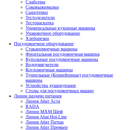
Слайсеры
Соковыжималки
Сыротерки
Тестоделители
Тестораскатка
Универсальные кухонные машины
Упаковочное оборудование
Хлеборезки
Посудомоечное оборудование
Стаканомоечные машины
Фронтальная посудомоечная машина
Купольные посудомоечные машины
Водоумягчители
Котломоечные машины
Туннельные (Конвейерные) посудомоечные
машины
Устройства душирующие
Столы для посудомоечных машин
Линии раздачи питания
Линия Абат Аста
RADA
Линии МХМ Шеф
Линия Abat Hot-Line
Линия Абат Патша
Линия Абат Премьер