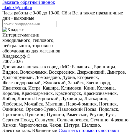
Заказать обратный звонок
hladex@mail.ru
Часы работы с
9-00
до
19-00
. Сб и Вс, а также праздничные
дни - выходные
Интернет-магазин
холодильного, теплового,
нейтрального, торгового
оборудования для магазинов
Хладекс.рф ©
2007-2026
Доставим ваш заказ в города МО:
Балашиха, Бронницы,
Видное, Волоколамск, Воскресенск, Дзержинский, Дмитров,
Долгопрудный, Домодедово, Дубна, Егорьевск,
Железнодорожный, Жуковский, Зарайск, Звенигород,
Ивантеевка, Истра, Кашира, Климовск, Клин, Коломна,
Королёв, Красноармейск, Красногорск, Краснознаменск,
Лобня, Лосино-Петровский, Луховицы, Лыткарино,
Люберцы, Можайск, Мытищи, Наро-Фоминск, Ногинск,
Одинцово, Орехово-Зуево, Павловский Посад, Подольск,
Протвино, Пушкино, Пущино, Раменское, Реутов, Руза,
Сергиев Посад, Серпухов, Солнечногорск, Ступино, Фрязино,
Химки, Черноголовка, Чехов, Шатура, Щелково,
Электросталь, Юбилейный
Смотреть стоимость доставки