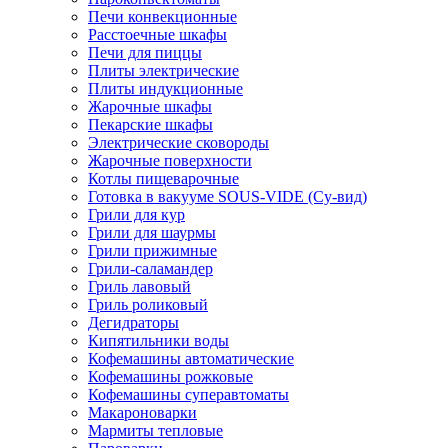
Печи конвекционные
Расстоечные шкафы
Печи для пиццы
Плиты электрические
Плиты индукционные
Жарочные шкафы
Пекарские шкафы
Электрические сковороды
Жарочные поверхности
Котлы пищеварочные
Готовка в вакууме SOUS-VIDE (Су-вид)
Грили для кур
Грили для шаурмы
Грили прижимные
Грили-саламандер
Гриль лавовый
Гриль роликовый
Дегидраторы
Кипятильники воды
Кофемашины автоматические
Кофемашины рожковые
Кофемашины суперавтоматы
Макароноварки
Мармиты тепловые