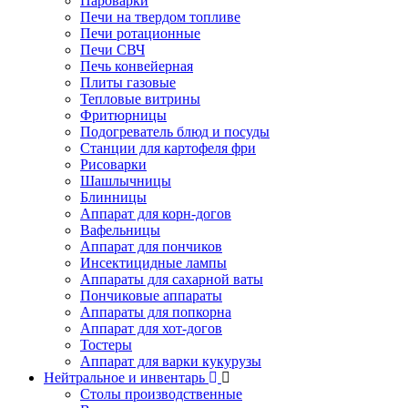
Пароварки
Печи на твердом топливе
Печи ротационные
Печи СВЧ
Печь конвейерная
Плиты газовые
Тепловые витрины
Фритюрницы
Подогреватель блюд и посуды
Станции для картофеля фри
Рисоварки
Шашлычницы
Блинницы
Аппарат для корн-догов
Вафельницы
Аппарат для пончиков
Инсектицидные лампы
Аппараты для сахарной ваты
Пончиковые аппараты
Аппараты для попкорна
Аппарат для хот-догов
Тостеры
Аппарат для варки кукурузы
Нейтральное и инвентарь
Столы производственные