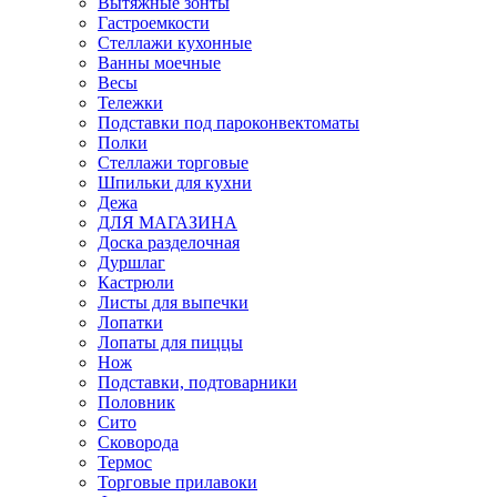
Вытяжные зонты
Гастроемкости
Стеллажи кухонные
Ванны моечные
Весы
Тележки
Подставки под пароконвектоматы
Полки
Стеллажи торговые
Шпильки для кухни
Дежа
ДЛЯ МАГАЗИНА
Доска разделочная
Дуршлаг
Кастрюли
Листы для выпечки
Лопатки
Лопаты для пиццы
Нож
Подставки, подтоварники
Половник
Сито
Сковорода
Термос
Торговые прилавоки