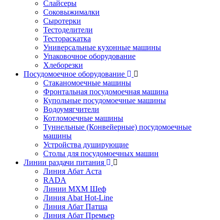
Слайсеры
Соковыжималки
Сыротерки
Тестоделители
Тестораскатка
Универсальные кухонные машины
Упаковочное оборудование
Хлеборезки
Посудомоечное оборудование
Стаканомоечные машины
Фронтальная посудомоечная машина
Купольные посудомоечные машины
Водоумягчители
Котломоечные машины
Туннельные (Конвейерные) посудомоечные
машины
Устройства душирующие
Столы для посудомоечных машин
Линии раздачи питания
Линия Абат Аста
RADA
Линии МХМ Шеф
Линия Abat Hot-Line
Линия Абат Патша
Линия Абат Премьер