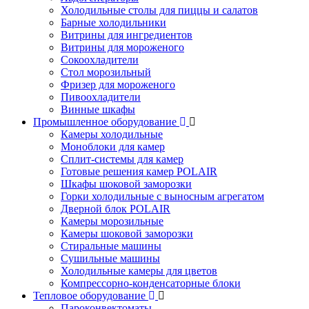
Холодильные столы для пиццы и салатов
Барные холодильники
Витрины для ингредиентов
Витрины для мороженого
Сокоохладители
Стол морозильный
Фризер для мороженого
Пивоохладители
Винные шкафы
Промышленное оборудование
Камеры холодильные
Моноблоки для камер
Сплит-системы для камер
Готовые решения камер POLAIR
Шкафы шоковой заморозки
Горки холодильные с выносным агрегатом
Дверной блок POLAIR
Камеры морозильные
Камеры шоковой заморозки
Стиральные машины
Сушильные машины
Холодильные камеры для цветов
Компрессорно-конденсаторные блоки
Тепловое оборудование
Пароконвектоматы