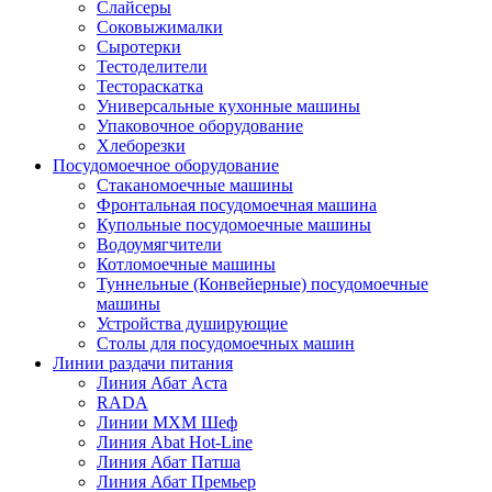
Слайсеры
Соковыжималки
Сыротерки
Тестоделители
Тестораскатка
Универсальные кухонные машины
Упаковочное оборудование
Хлеборезки
Посудомоечное оборудование
Стаканомоечные машины
Фронтальная посудомоечная машина
Купольные посудомоечные машины
Водоумягчители
Котломоечные машины
Туннельные (Конвейерные) посудомоечные
машины
Устройства душирующие
Столы для посудомоечных машин
Линии раздачи питания
Линия Абат Аста
RADA
Линии МХМ Шеф
Линия Abat Hot-Line
Линия Абат Патша
Линия Абат Премьер