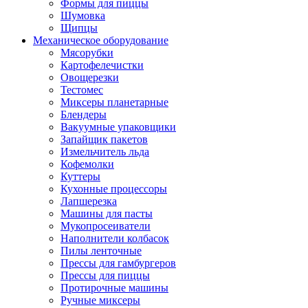
Формы для пиццы
Шумовка
Щипцы
Механическое оборудование
Мясорубки
Картофелечистки
Овощерезки
Тестомес
Миксеры планетарные
Блендеры
Вакуумные упаковщики
Запайщик пакетов
Измельчитель льда
Кофемолки
Куттеры
Кухонные процессоры
Лапшерезка
Машины для пасты
Мукопросеиватели
Наполнители колбасок
Пилы ленточные
Прессы для гамбургеров
Прессы для пиццы
Протирочные машины
Ручные миксеры