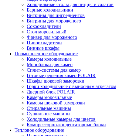
Холодильные столы для пиццы и салатов
Барные холодильники
Витрины для ингредиентов
Витрины для мороженого
Сокоохладители
Стол морозильный
Фризер для мороженого
Пивоохладители
Винные шкафы
Промышленное оборудование
Камеры холодильные
Моноблоки для камер
Сплит-системы для камер
Готовые решения камер POLAIR
Шкафы шоковой заморозки
Горки холодильные с выносным агрегатом
Дверной блок POLAIR
Камеры морозильные
Камеры шоковой заморозки
Стиральные машины
Сушильные машины
Холодильные камеры для цветов
Компрессорно-конденсаторные блоки
Тепловое оборудование
Пароконвектоматы