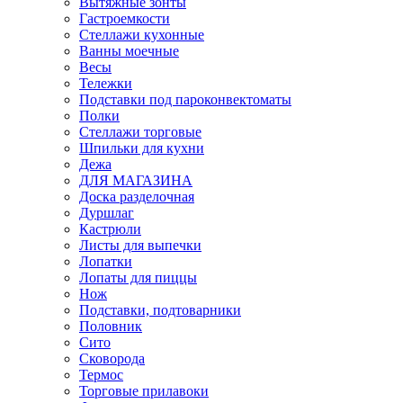
Вытяжные зонты
Гастроемкости
Стеллажи кухонные
Ванны моечные
Весы
Тележки
Подставки под пароконвектоматы
Полки
Стеллажи торговые
Шпильки для кухни
Дежа
ДЛЯ МАГАЗИНА
Доска разделочная
Дуршлаг
Кастрюли
Листы для выпечки
Лопатки
Лопаты для пиццы
Нож
Подставки, подтоварники
Половник
Сито
Сковорода
Термос
Торговые прилавоки