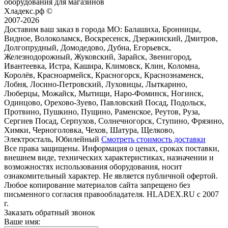
оборудования для магазинов
Хладекс.рф ©
2007-2026
Доставим ваш заказ в города МО:
Балашиха, Бронницы,
Видное, Волоколамск, Воскресенск, Дзержинский, Дмитров,
Долгопрудный, Домодедово, Дубна, Егорьевск,
Железнодорожный, Жуковский, Зарайск, Звенигород,
Ивантеевка, Истра, Кашира, Климовск, Клин, Коломна,
Королёв, Красноармейск, Красногорск, Краснознаменск,
Лобня, Лосино-Петровский, Луховицы, Лыткарино,
Люберцы, Можайск, Мытищи, Наро-Фоминск, Ногинск,
Одинцово, Орехово-Зуево, Павловский Посад, Подольск,
Протвино, Пушкино, Пущино, Раменское, Реутов, Руза,
Сергиев Посад, Серпухов, Солнечногорск, Ступино, Фрязино,
Химки, Черноголовка, Чехов, Шатура, Щелково,
Электросталь, Юбилейный
Смотреть стоимость доставки
Все права защищены. Информация о ценах, сроках поставки,
внешнем виде, технических характеристиках, назначении и
возможностях использования оборудования, носит
ознакомительный характер. Не является публичной офертой.
Любое копирование материалов сайта запрещено без
письменного согласия правообладателя. HLADEX.RU c 2007
г.
Заказать обратный звонок
Ваше имя: