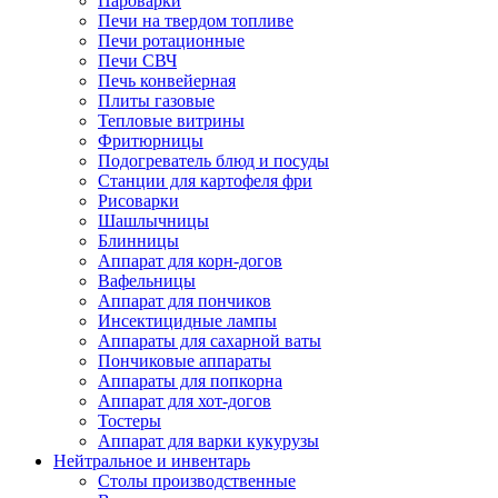
Пароварки
Печи на твердом топливе
Печи ротационные
Печи СВЧ
Печь конвейерная
Плиты газовые
Тепловые витрины
Фритюрницы
Подогреватель блюд и посуды
Станции для картофеля фри
Рисоварки
Шашлычницы
Блинницы
Аппарат для корн-догов
Вафельницы
Аппарат для пончиков
Инсектицидные лампы
Аппараты для сахарной ваты
Пончиковые аппараты
Аппараты для попкорна
Аппарат для хот-догов
Тостеры
Аппарат для варки кукурузы
Нейтральное и инвентарь
Столы производственные