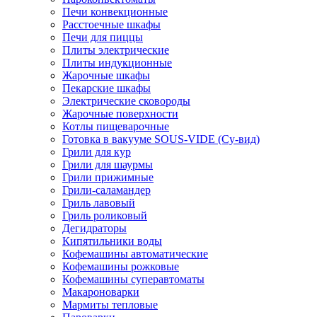
Печи конвекционные
Расстоечные шкафы
Печи для пиццы
Плиты электрические
Плиты индукционные
Жарочные шкафы
Пекарские шкафы
Электрические сковороды
Жарочные поверхности
Котлы пищеварочные
Готовка в вакууме SOUS-VIDE (Су-вид)
Грили для кур
Грили для шаурмы
Грили прижимные
Грили-саламандер
Гриль лавовый
Гриль роликовый
Дегидраторы
Кипятильники воды
Кофемашины автоматические
Кофемашины рожковые
Кофемашины суперавтоматы
Макароноварки
Мармиты тепловые