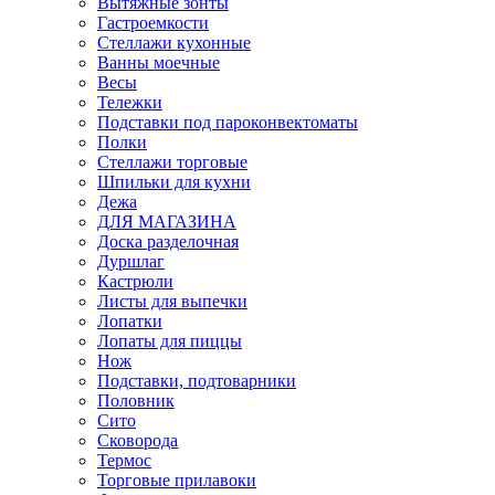
Вытяжные зонты
Гастроемкости
Стеллажи кухонные
Ванны моечные
Весы
Тележки
Подставки под пароконвектоматы
Полки
Стеллажи торговые
Шпильки для кухни
Дежа
ДЛЯ МАГАЗИНА
Доска разделочная
Дуршлаг
Кастрюли
Листы для выпечки
Лопатки
Лопаты для пиццы
Нож
Подставки, подтоварники
Половник
Сито
Сковорода
Термос
Торговые прилавоки