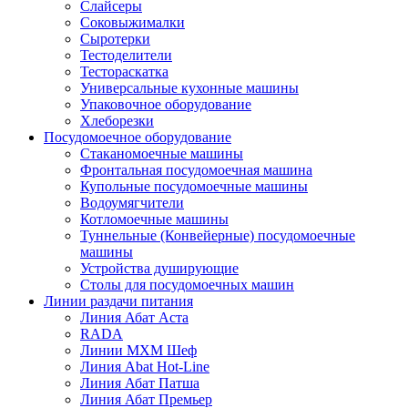
Слайсеры
Соковыжималки
Сыротерки
Тестоделители
Тестораскатка
Универсальные кухонные машины
Упаковочное оборудование
Хлеборезки
Посудомоечное оборудование
Стаканомоечные машины
Фронтальная посудомоечная машина
Купольные посудомоечные машины
Водоумягчители
Котломоечные машины
Туннельные (Конвейерные) посудомоечные
машины
Устройства душирующие
Столы для посудомоечных машин
Линии раздачи питания
Линия Абат Аста
RADA
Линии МХМ Шеф
Линия Abat Hot-Line
Линия Абат Патша
Линия Абат Премьер