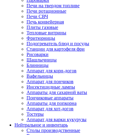
Пароварки
Печи на твердом топливе
Печи ротационные
Печи СВЧ
Печь конвейерная
Плиты газовые
Тепловые витрины
Фритюрницы
Подогреватель блюд и посуды
Станции для картофеля фри
Рисоварки
Шашлычницы
Блинницы
Аппарат для корн-догов
Вафельницы
Аппарат для пончиков
Инсектицидные лампы
Аппараты для сахарной ваты
Пончиковые аппараты
Аппараты для попкорна
Аппарат для хот-догов
Тостеры
Аппарат для варки кукурузы
Нейтральное и инвентарь
Столы производственные