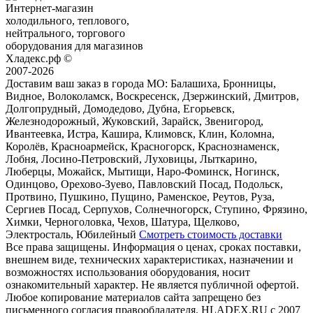
Интернет-магазин
холодильного, теплового,
нейтрального, торгового
оборудования для магазинов
Хладекс.рф ©
2007-2026
Доставим ваш заказ в города МО:
Балашиха, Бронницы,
Видное, Волоколамск, Воскресенск, Дзержинский, Дмитров,
Долгопрудный, Домодедово, Дубна, Егорьевск,
Железнодорожный, Жуковский, Зарайск, Звенигород,
Ивантеевка, Истра, Кашира, Климовск, Клин, Коломна,
Королёв, Красноармейск, Красногорск, Краснознаменск,
Лобня, Лосино-Петровский, Луховицы, Лыткарино,
Люберцы, Можайск, Мытищи, Наро-Фоминск, Ногинск,
Одинцово, Орехово-Зуево, Павловский Посад, Подольск,
Протвино, Пушкино, Пущино, Раменское, Реутов, Руза,
Сергиев Посад, Серпухов, Солнечногорск, Ступино, Фрязино,
Химки, Черноголовка, Чехов, Шатура, Щелково,
Электросталь, Юбилейный
Смотреть стоимость доставки
Все права защищены. Информация о ценах, сроках поставки,
внешнем виде, технических характеристиках, назначении и
возможностях использования оборудования, носит
ознакомительный характер. Не является публичной офертой.
Любое копирование материалов сайта запрещено без
письменного согласия правообладателя. HLADEX.RU c 2007