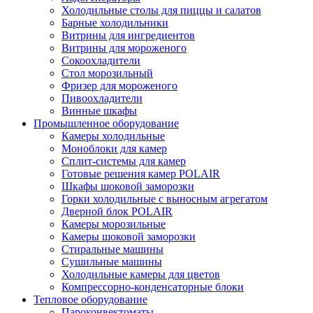
Холодильные столы для пиццы и салатов
Барные холодильники
Витрины для ингредиентов
Витрины для мороженого
Сокоохладители
Стол морозильный
Фризер для мороженого
Пивоохладители
Винные шкафы
Промышленное оборудование
Камеры холодильные
Моноблоки для камер
Сплит-системы для камер
Готовые решения камер POLAIR
Шкафы шоковой заморозки
Горки холодильные с выносным агрегатом
Дверной блок POLAIR
Камеры морозильные
Камеры шоковой заморозки
Стиральные машины
Сушильные машины
Холодильные камеры для цветов
Компрессорно-конденсаторные блоки
Тепловое оборудование
Пароконвектоматы