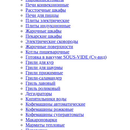
Печи конвекционные
Расстоечные шкафы
Печи для пиццы
Плиты электрические
Плиты индукционные
Жарочные шкафы
Пекарские шкафы
Электрические сковороды
Жарочные поверхности
Котлы пищеварочные
Готовка в вакууме SOUS-VIDE (Су-вид)
Грили для кур
Грили для шаурмы
Грили прижимные
Грили-саламандер
Гриль лавовый
Гриль роликовый
Дегидраторы
Кипятильники воды
Кофемашины автоматические
Кофемашины рожковые
Кофемашины суперавтоматы
Макароноварки
Мармиты тепловые