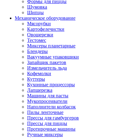
Формы для пиццы
Шумовка
Щипцы
Механическое оборудование
Мясорубки
Картофелечистки
Овощерезки
Тестомес
Миксеры планетарные
Блендеры
Вакуумные упаковщики
Запайщик пакетов
Измельчитель льда
Кофемолки
Куттеры
Кухонные процессоры
Лапшерезка
Машины для пасты
Мукопросеиватели
Наполнители колбасок
Пилы ленточные
Прессы для гамбургеров
Прессы для пиццы
Протирочные машины
Ручные миксеры