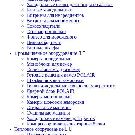
Холодильные столы для пиццы и салатов
Барные холодильники
Витрины для ингредиентов
Витрины для мороженого
Сокоохладители
Стол морозильный
Фризер для мороженого
Пивоохладители
Винные шкафы
Промышленное оборудование
Камеры холодильные
Моноблоки для камер
Сплит-системы для камер
Готовые решения камер POLAIR
Шкафы шоковой заморозки
Горки холодильные с выносным агрегатом
Дверной блок POLAIR
Камеры морозильные
Камеры шоковой заморозки
Стиральные машины
Сушильные машины
Холодильные камеры для цветов
Компрессорно-конденсаторные блоки
Тепловое оборудование
Пароконвектоматы