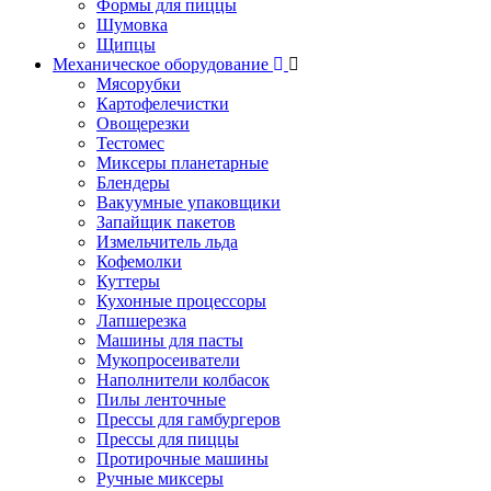
Формы для пиццы
Шумовка
Щипцы
Механическое оборудование
Мясорубки
Картофелечистки
Овощерезки
Тестомес
Миксеры планетарные
Блендеры
Вакуумные упаковщики
Запайщик пакетов
Измельчитель льда
Кофемолки
Куттеры
Кухонные процессоры
Лапшерезка
Машины для пасты
Мукопросеиватели
Наполнители колбасок
Пилы ленточные
Прессы для гамбургеров
Прессы для пиццы
Протирочные машины
Ручные миксеры