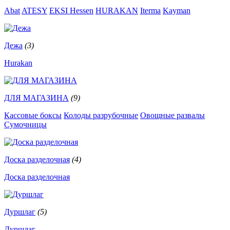
Abat
ATESY
EKSI
Hessen
HURAKAN
Iterma
Kayman
Дежа
(3)
Hurakan
ДЛЯ МАГАЗИНА
(9)
Кассовые боксы
Колоды разрубочные
Овощные развалы
Сумочницы
Доска разделочная
(4)
Доска разделочная
Дуршлаг
(5)
Дуршлаг