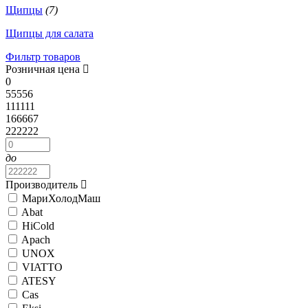
Щипцы
(7)
Щипцы для салата
Фильтр товаров
Розничная цена
0
55556
111111
166667
222222
до
Производитель
МариХолодМаш
Abat
HiCold
Apach
UNOX
VIATTO
ATESY
Cas