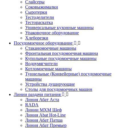
Слайсеры
Соковыжималки
Сыротерки
Тестоделители
Тестораскатка
Универсальные кухонные машины
Упаковочное оборудование
Хлеборезки
Посудомоечное оборудование
Стаканомоечные машины
Фронтальная посудомоечная машина
Купольные посудомоечные машины
Водоумягчители
Котломоечные машины
Туннельные (Конвейерные) посудомоечные
машины
Устройства душирующие
Столы для посудомоечных машин
Линии раздачи питания
Линия Абат Аста
RADA
Линии МХМ Шеф
Линия Abat Hot-Line
Линия Абат Патша
Линия Абат Премьер