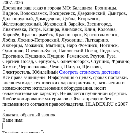
2007-2026
Доставим ваш заказ в города МО:
Балашиха, Бронницы,
Видное, Волоколамск, Воскресенск, Дзержинский, Дмитров,
Долгопрудный, Домодедово, Дубна, Егорьевск,
Железнодорожный, Жуковский, Зарайск, Звенигород,
Ивантеевка, Истра, Кашира, Климовск, Клин, Коломна,
Королёв, Красноармейск, Красногорск, Краснознаменск,
Лобня, Лосино-Петровский, Луховицы, Лыткарино,
Люберцы, Можайск, Мытищи, Наро-Фоминск, Ногинск,
Одинцово, Орехово-Зуево, Павловский Посад, Подольск,
Протвино, Пушкино, Пущино, Раменское, Реутов, Руза,
Сергиев Посад, Серпухов, Солнечногорск, Ступино, Фрязино,
Химки, Черноголовка, Чехов, Шатура, Щелково,
Электросталь, Юбилейный
Смотреть стоимость доставки
Все права защищены. Информация о ценах, сроках поставки,
внешнем виде, технических характеристиках, назначении и
возможностях использования оборудования, носит
ознакомительный характер. Не является публичной офертой.
Любое копирование материалов сайта запрещено без
письменного согласия правообладателя. HLADEX.RU c 2007
г.
Заказать обратный звонок
Ваше имя:
*
Телефон для связи
: