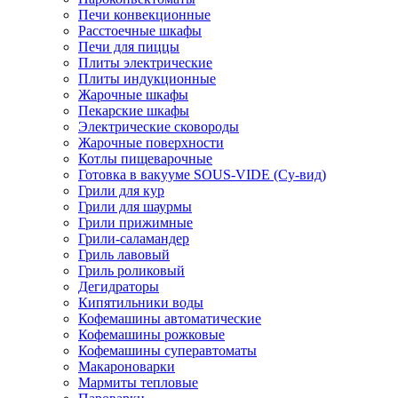
Печи конвекционные
Расстоечные шкафы
Печи для пиццы
Плиты электрические
Плиты индукционные
Жарочные шкафы
Пекарские шкафы
Электрические сковороды
Жарочные поверхности
Котлы пищеварочные
Готовка в вакууме SOUS-VIDE (Су-вид)
Грили для кур
Грили для шаурмы
Грили прижимные
Грили-саламандер
Гриль лавовый
Гриль роликовый
Дегидраторы
Кипятильники воды
Кофемашины автоматические
Кофемашины рожковые
Кофемашины суперавтоматы
Макароноварки
Мармиты тепловые