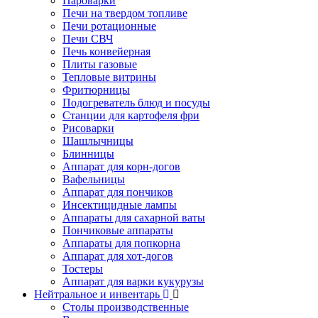
Пароварки
Печи на твердом топливе
Печи ротационные
Печи СВЧ
Печь конвейерная
Плиты газовые
Тепловые витрины
Фритюрницы
Подогреватель блюд и посуды
Станции для картофеля фри
Рисоварки
Шашлычницы
Блинницы
Аппарат для корн-догов
Вафельницы
Аппарат для пончиков
Инсектицидные лампы
Аппараты для сахарной ваты
Пончиковые аппараты
Аппараты для попкорна
Аппарат для хот-догов
Тостеры
Аппарат для варки кукурузы
Нейтральное и инвентарь
Столы производственные