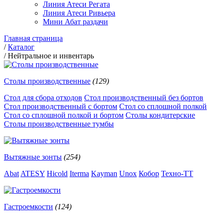
Линия Атеси Регата
Линия Атеси Ривьера
Мини Абат раздачи
Главная страница
/
Каталог
/
Нейтральное и инвентарь
Столы производственные
(129)
Стол для сбора отходов
Стол производственный без бортов
Стол производственный с бортом
Стол со сплошной полкой
Стол со сплошной полкой и бортом
Столы кондитерские
Столы производственные тумбы
Вытяжные зонты
(254)
Abat
ATESY
Hicold
Iterma
Kayman
Unox
Кобор
Техно-ТТ
Гастроемкости
(124)