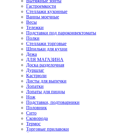
Вытяжные зонты
Гастроемкости
Стеллажи кухонные
Ванны моечные
Весы
Тележки
Подставки под пароконвектоматы
Полки
Стеллажи торговые
Шпильки для кухни
Дежа
ДЛЯ МАГАЗИНА
Доска разделочная
Дуршлаг
Кастрюли
Листы для выпечки
Лопатки
Лопаты для пиццы
Нож
Подставки, подтоварники
Половник
Сито
Сковорода
Термос
Торговые прилавоки