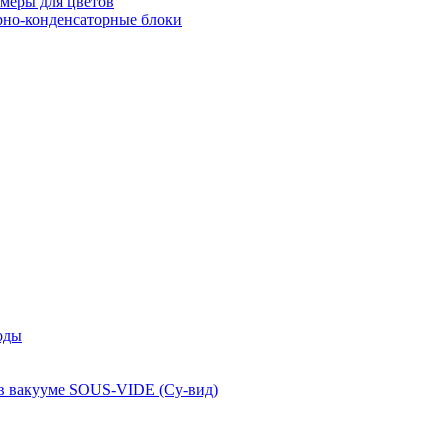
меры для цветов
рно-конденсаторные блоки
оды
 в вакууме SOUS-VIDE (Су-вид)