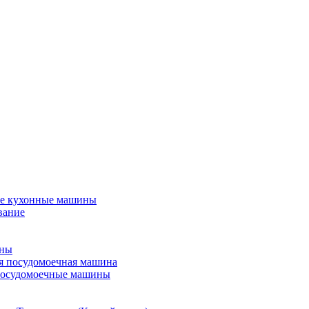
е кухонные машины
вание
ины
я посудомоечная машина
посудомоечные машины