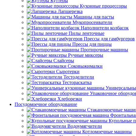
Куттеры
Кухонные процессоры
Лапшерезка
Машины для пасты
Мукопросеиватели
Наполнители колбасок
Пилы ленточные
Прессы для гамбургеров
Прессы для пиццы
Протирочные машины
Ручные миксеры
Слайсеры
Соковыжималки
Сыротерки
Тестоделители
Тестораскатка
Универсальны
Упаковочное оборудо
Хлеборезки
Посудомоечное оборудование
Стаканомоечные маш
Фронтальна
Купольные 
Водоумягчители
Котломоечные машины