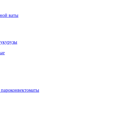
рной ваты
кукурузы
ые
 пароконвектоматы