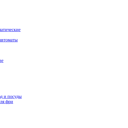
атические
автоматы
ве
д и посуды
ля фри