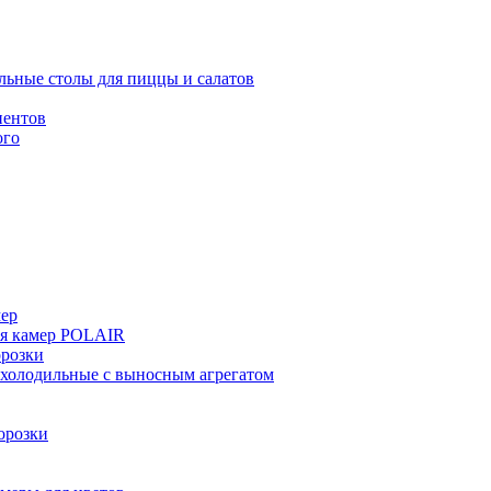
льные столы для пиццы и салатов
иентов
ого
мер
ия камер POLAIR
розки
 холодильные с выносным агрегатом
орозки