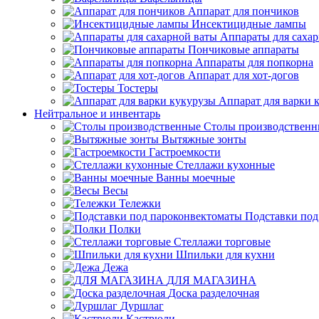
Аппарат для пончиков
Инсектицидные лампы
Аппараты для саха
Пончиковые аппараты
Аппараты для попкорна
Аппарат для хот-догов
Тостеры
Аппарат для варки 
Нейтральное и инвентарь
Столы производственн
Вытяжные зонты
Гастроемкости
Стеллажи кухонные
Ванны моечные
Весы
Тележки
Подставки под
Полки
Стеллажи торговые
Шпильки для кухни
Дежа
ДЛЯ МАГАЗИНА
Доска разделочная
Дуршлаг
Кастрюли