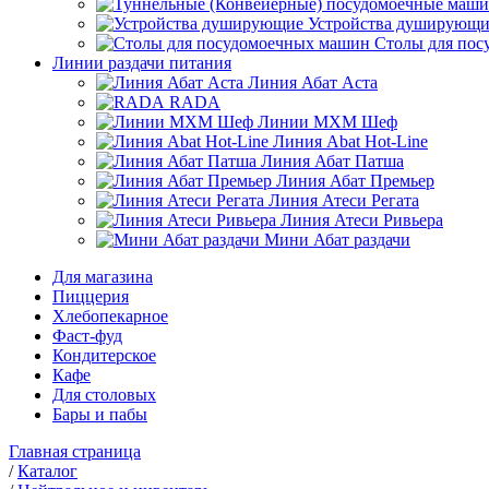
Устройства душирующи
Столы для по
Линии раздачи питания
Линия Абат Аста
RADA
Линии МХМ Шеф
Линия Abat Hot-Line
Линия Абат Патша
Линия Абат Премьер
Линия Атеси Регата
Линия Атеси Ривьера
Мини Абат раздачи
Для магазина
Пиццерия
Хлебопекарное
Фаст-фуд
Кондитерское
Кафе
Для столовых
Бары и пабы
Главная страница
/
Каталог