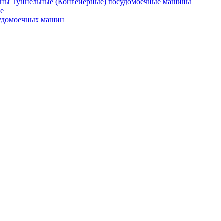
Туннельные (Конвейерные) посудомоечные машины
е
судомоечных машин