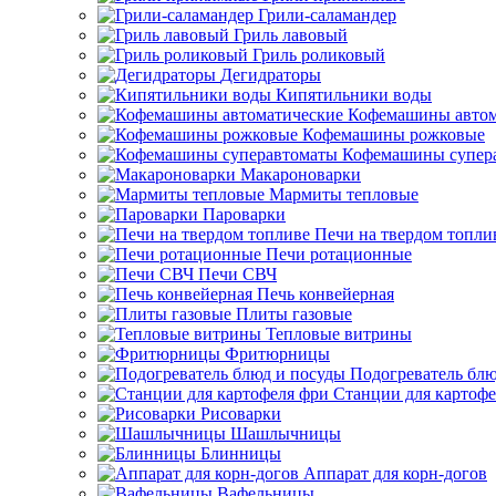
Грили-саламандер
Гриль лавовый
Гриль роликовый
Дегидраторы
Кипятильники воды
Кофемашины автом
Кофемашины рожковые
Кофемашины супер
Макароноварки
Мармиты тепловые
Пароварки
Печи на твердом топли
Печи ротационные
Печи СВЧ
Печь конвейерная
Плиты газовые
Тепловые витрины
Фритюрницы
Подогреватель блю
Станции для картофе
Рисоварки
Шашлычницы
Блинницы
Аппарат для корн-догов
Вафельницы