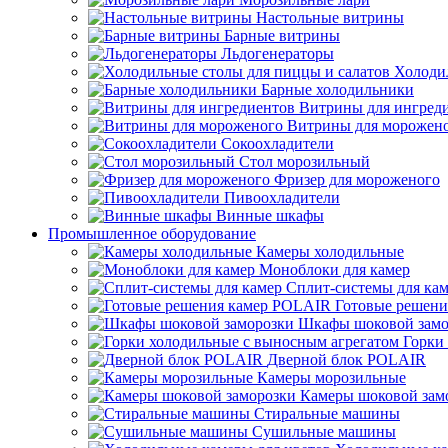
Настольные витрины
Барные витрины
Льдогенераторы
Холоди
Барные холодильники
Витрины для ингред
Витрины для морожен
Сокоохладители
Стол морозильный
Фризер для мороженого
Пивоохладители
Винные шкафы
Промышленное оборудование
Камеры холодильные
Моноблоки для камер
Сплит-системы для ка
Готовые решен
Шкафы шоковой замо
Горки
Дверной блок POLAIR
Камеры морозильные
Камеры шоковой зам
Стиральные машины
Сушильные машины