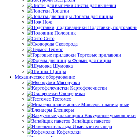
Листы для выпечки
Лопатки
Лопаты для пиццы
Нож
Подставки, подтоварн
Половник
Сито
Сковорода
Термос
Торговые прилавоки
Формы для пиццы
Шумовка
Щипцы
Механическое оборудование
Мясорубки
Картофелечистки
Овощерезки
Тестомес
Миксеры планетарные
Блендеры
Вакуумные упаковщики
Запайщик пакетов
Измельчитель льда
Кофемолки