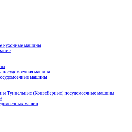
е кухонные машины
вание
ины
я посудомоечная машина
посудомоечные машины
Туннельные (Конвейерные) посудомоечные машины
е
судомоечных машин