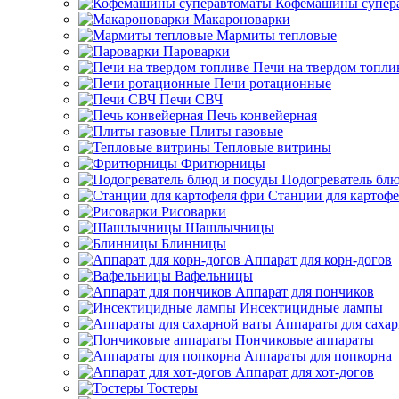
Кофемашины супер
Макароноварки
Мармиты тепловые
Пароварки
Печи на твердом топли
Печи ротационные
Печи СВЧ
Печь конвейерная
Плиты газовые
Тепловые витрины
Фритюрницы
Подогреватель блю
Станции для картофе
Рисоварки
Шашлычницы
Блинницы
Аппарат для корн-догов
Вафельницы
Аппарат для пончиков
Инсектицидные лампы
Аппараты для саха
Пончиковые аппараты
Аппараты для попкорна
Аппарат для хот-догов
Тостеры