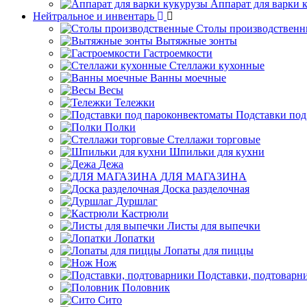
Аппарат для варки 
Нейтральное и инвентарь
Столы производственн
Вытяжные зонты
Гастроемкости
Стеллажи кухонные
Ванны моечные
Весы
Тележки
Подставки под
Полки
Стеллажи торговые
Шпильки для кухни
Дежа
ДЛЯ МАГАЗИНА
Доска разделочная
Дуршлаг
Кастрюли
Листы для выпечки
Лопатки
Лопаты для пиццы
Нож
Подставки, подтоварн
Половник
Сито