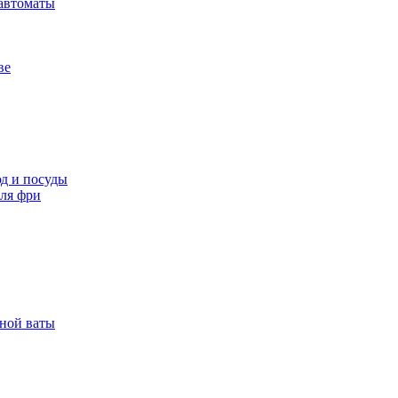
автоматы
ве
д и посуды
ля фри
рной ваты