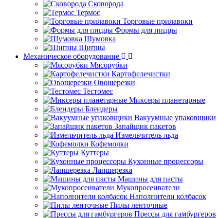
Сковорода
Термос
Торговые прилавоки
Формы для пиццы
Шумовка
Щипцы
Механическое оборудование
Мясорубки
Картофелечистки
Овощерезки
Тестомес
Миксеры планетарные
Блендеры
Вакуумные упаковщики
Запайщик пакетов
Измельчитель льда
Кофемолки
Куттеры
Кухонные процессоры
Лапшерезка
Машины для пасты
Мукопросеиватели
Наполнители колбасок
Пилы ленточные
Прессы для гамбургеров