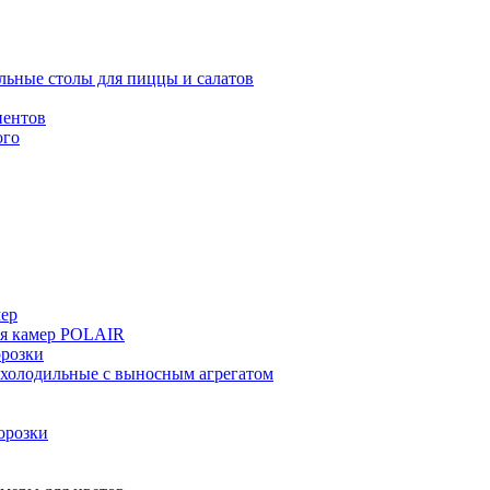
льные столы для пиццы и салатов
иентов
ого
мер
ия камер POLAIR
розки
 холодильные с выносным агрегатом
орозки