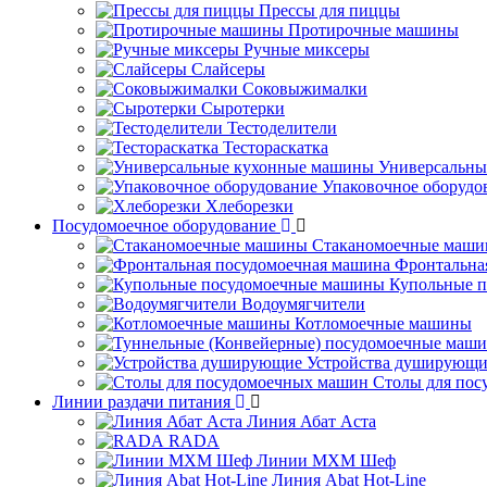
Прессы для пиццы
Протирочные машины
Ручные миксеры
Слайсеры
Соковыжималки
Сыротерки
Тестоделители
Тестораскатка
Универсальны
Упаковочное оборудо
Хлеборезки
Посудомоечное оборудование
Стаканомоечные маш
Фронтальна
Купольные 
Водоумягчители
Котломоечные машины
Устройства душирующи
Столы для по
Линии раздачи питания
Линия Абат Аста
RADA
Линии МХМ Шеф
Линия Abat Hot-Line