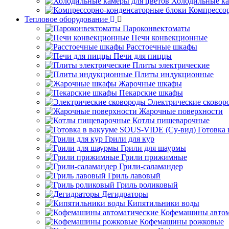
Холодильные ка
Компрессо
Тепловое оборудование
Пароконвектоматы
Печи конвекционные
Расстоечные шкафы
Печи для пиццы
Плиты электрические
Плиты индукционные
Жарочные шкафы
Пекарские шкафы
Электрические сковор
Жарочные поверхности
Котлы пищеварочные
Готовка
Грили для кур
Грили для шаурмы
Грили прижимные
Грили-саламандер
Гриль лавовый
Гриль роликовый
Дегидраторы
Кипятильники воды
Кофемашины автом
Кофемашины рожковые