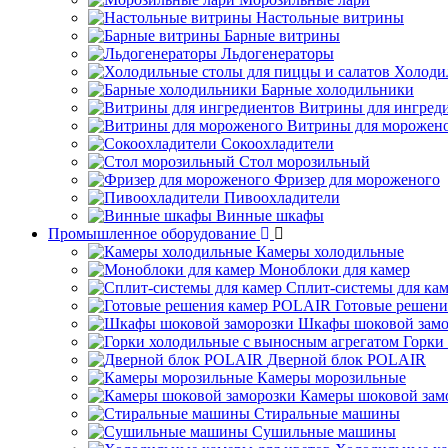
Настольные витрины
Барные витрины
Льдогенераторы
Холоди
Барные холодильники
Витрины для ингред
Витрины для морожен
Сокоохладители
Стол морозильный
Фризер для мороженого
Пивоохладители
Винные шкафы
Промышленное оборудование
Камеры холодильные
Моноблоки для камер
Сплит-системы для ка
Готовые решен
Шкафы шоковой замо
Горки
Дверной блок POLAIR
Камеры морозильные
Камеры шоковой зам
Стиральные машины
Сушильные машины