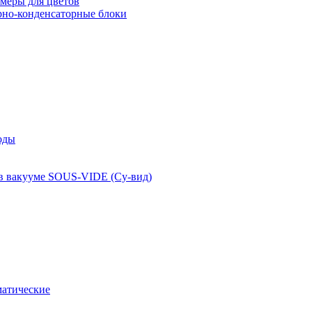
меры для цветов
рно-конденсаторные блоки
оды
 в вакууме SOUS-VIDE (Су-вид)
атические