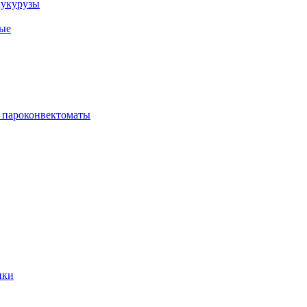
кукурузы
ые
 пароконвектоматы
ики