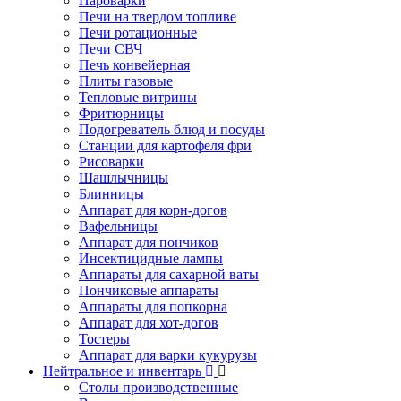
Пароварки
Печи на твердом топливе
Печи ротационные
Печи СВЧ
Печь конвейерная
Плиты газовые
Тепловые витрины
Фритюрницы
Подогреватель блюд и посуды
Станции для картофеля фри
Рисоварки
Шашлычницы
Блинницы
Аппарат для корн-догов
Вафельницы
Аппарат для пончиков
Инсектицидные лампы
Аппараты для сахарной ваты
Пончиковые аппараты
Аппараты для попкорна
Аппарат для хот-догов
Тостеры
Аппарат для варки кукурузы
Нейтральное и инвентарь
Столы производственные