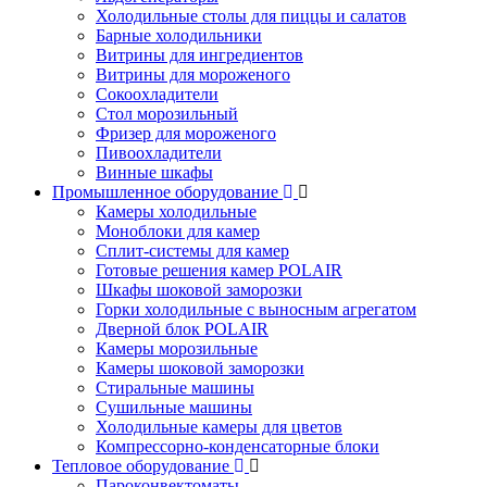
Холодильные столы для пиццы и салатов
Барные холодильники
Витрины для ингредиентов
Витрины для мороженого
Сокоохладители
Стол морозильный
Фризер для мороженого
Пивоохладители
Винные шкафы
Промышленное оборудование
Камеры холодильные
Моноблоки для камер
Сплит-системы для камер
Готовые решения камер POLAIR
Шкафы шоковой заморозки
Горки холодильные с выносным агрегатом
Дверной блок POLAIR
Камеры морозильные
Камеры шоковой заморозки
Стиральные машины
Сушильные машины
Холодильные камеры для цветов
Компрессорно-конденсаторные блоки
Тепловое оборудование
Пароконвектоматы