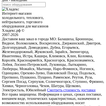
Интернет-магазин
холодильного, теплового,
нейтрального, торгового
оборудования для магазинов
Хладекс.рф ©
2007-2026
Доставим ваш заказ в города МО:
Балашиха, Бронницы,
Видное, Волоколамск, Воскресенск, Дзержинский, Дмитров,
Долгопрудный, Домодедово, Дубна, Егорьевск,
Железнодорожный, Жуковский, Зарайск, Звенигород,
Ивантеевка, Истра, Кашира, Климовск, Клин, Коломна,
Королёв, Красноармейск, Красногорск, Краснознаменск,
Лобня, Лосино-Петровский, Луховицы, Лыткарино,
Люберцы, Можайск, Мытищи, Наро-Фоминск, Ногинск,
Одинцово, Орехово-Зуево, Павловский Посад, Подольск,
Протвино, Пушкино, Пущино, Раменское, Реутов, Руза,
Сергиев Посад, Серпухов, Солнечногорск, Ступино, Фрязино,
Химки, Черноголовка, Чехов, Шатура, Щелково,
Электросталь, Юбилейный
Смотреть стоимость доставки
Все права защищены. Информация о ценах, сроках поставки,
внешнем виде, технических характеристиках, назначении и
возможностях использования оборудования, носит