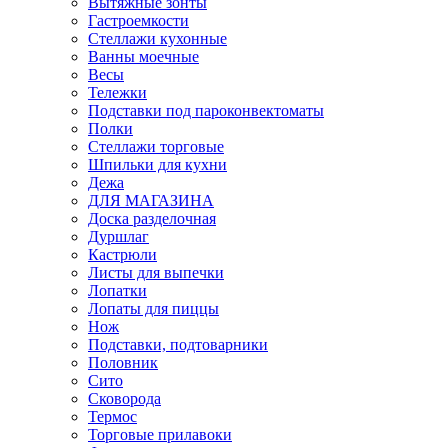
Вытяжные зонты
Гастроемкости
Стеллажи кухонные
Ванны моечные
Весы
Тележки
Подставки под пароконвектоматы
Полки
Стеллажи торговые
Шпильки для кухни
Дежа
ДЛЯ МАГАЗИНА
Доска разделочная
Дуршлаг
Кастрюли
Листы для выпечки
Лопатки
Лопаты для пиццы
Нож
Подставки, подтоварники
Половник
Сито
Сковорода
Термос
Торговые прилавоки