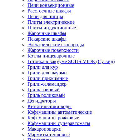
Печи конвекционные
Расстоечные шкафы
Печи для пиццы
Плиты электрические
Плиты индукционные
Жарочные шкафы
Пекарские шкафы
Электрические сковороды
Жарочные поверхности
Котлы пищеварочные
Готовка в вакууме SOUS-VIDE (Су-вид)
Грили для кур
Грили для шаурмы
Грили прижимные
Грили-саламандер
Гриль лавовый
Гриль роликовый
Дегидраторы
Кипятильники воды
Кофемашины автоматические
Кофемашины рожковые
Кофемашины суперавтоматы
Макароноварки
Мармиты тепловые