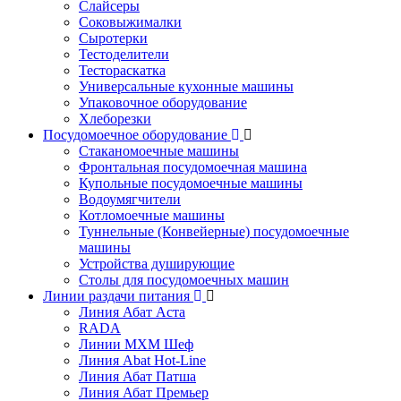
Слайсеры
Соковыжималки
Сыротерки
Тестоделители
Тестораскатка
Универсальные кухонные машины
Упаковочное оборудование
Хлеборезки
Посудомоечное оборудование
Стаканомоечные машины
Фронтальная посудомоечная машина
Купольные посудомоечные машины
Водоумягчители
Котломоечные машины
Туннельные (Конвейерные) посудомоечные
машины
Устройства душирующие
Столы для посудомоечных машин
Линии раздачи питания
Линия Абат Аста
RADA
Линии МХМ Шеф
Линия Abat Hot-Line
Линия Абат Патша
Линия Абат Премьер