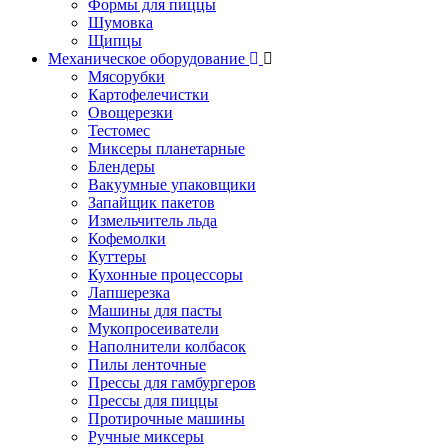
Формы для пиццы
Шумовка
Щипцы
Механическое оборудование
Мясорубки
Картофелечистки
Овощерезки
Тестомес
Миксеры планетарные
Блендеры
Вакуумные упаковщики
Запайщик пакетов
Измельчитель льда
Кофемолки
Куттеры
Кухонные процессоры
Лапшерезка
Машины для пасты
Мукопросеиватели
Наполнители колбасок
Пилы ленточные
Прессы для гамбургеров
Прессы для пиццы
Протирочные машины
Ручные миксеры