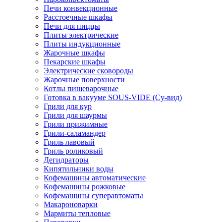
Печи конвекционные
Расстоечные шкафы
Печи для пиццы
Плиты электрические
Плиты индукционные
Жарочные шкафы
Пекарские шкафы
Электрические сковороды
Жарочные поверхности
Котлы пищеварочные
Готовка в вакууме SOUS-VIDE (Су-вид)
Грили для кур
Грили для шаурмы
Грили прижимные
Грили-саламандер
Гриль лавовый
Гриль роликовый
Дегидраторы
Кипятильники воды
Кофемашины автоматические
Кофемашины рожковые
Кофемашины суперавтоматы
Макароноварки
Мармиты тепловые