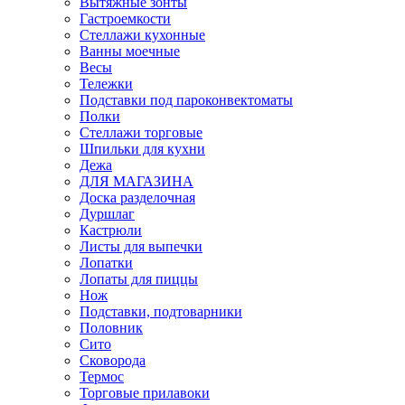
Вытяжные зонты
Гастроемкости
Стеллажи кухонные
Ванны моечные
Весы
Тележки
Подставки под пароконвектоматы
Полки
Стеллажи торговые
Шпильки для кухни
Дежа
ДЛЯ МАГАЗИНА
Доска разделочная
Дуршлаг
Кастрюли
Листы для выпечки
Лопатки
Лопаты для пиццы
Нож
Подставки, подтоварники
Половник
Сито
Сковорода
Термос
Торговые прилавоки