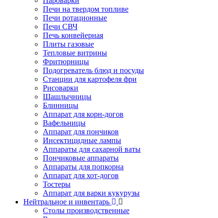
Пароварки
Печи на твердом топливе
Печи ротационные
Печи СВЧ
Печь конвейерная
Плиты газовые
Тепловые витрины
Фритюрницы
Подогреватель блюд и посуды
Станции для картофеля фри
Рисоварки
Шашлычницы
Блинницы
Аппарат для корн-догов
Вафельницы
Аппарат для пончиков
Инсектицидные лампы
Аппараты для сахарной ваты
Пончиковые аппараты
Аппараты для попкорна
Аппарат для хот-догов
Тостеры
Аппарат для варки кукурузы
Нейтральное и инвентарь
Столы производственные