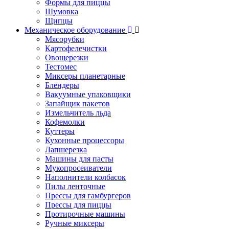
Формы для пиццы
Шумовка
Щипцы
Механическое оборудование
Мясорубки
Картофелечистки
Овощерезки
Тестомес
Миксеры планетарные
Блендеры
Вакуумные упаковщики
Запайщик пакетов
Измельчитель льда
Кофемолки
Куттеры
Кухонные процессоры
Лапшерезка
Машины для пасты
Мукопросеиватели
Наполнители колбасок
Пилы ленточные
Прессы для гамбургеров
Прессы для пиццы
Протирочные машины
Ручные миксеры