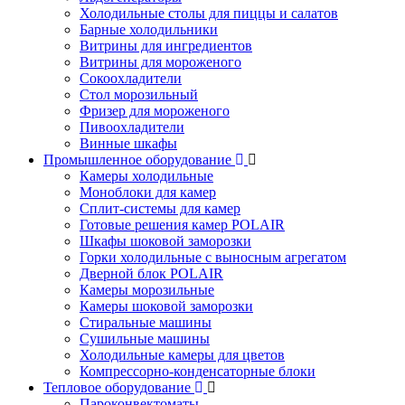
Холодильные столы для пиццы и салатов
Барные холодильники
Витрины для ингредиентов
Витрины для мороженого
Сокоохладители
Стол морозильный
Фризер для мороженого
Пивоохладители
Винные шкафы
Промышленное оборудование
Камеры холодильные
Моноблоки для камер
Сплит-системы для камер
Готовые решения камер POLAIR
Шкафы шоковой заморозки
Горки холодильные с выносным агрегатом
Дверной блок POLAIR
Камеры морозильные
Камеры шоковой заморозки
Стиральные машины
Сушильные машины
Холодильные камеры для цветов
Компрессорно-конденсаторные блоки
Тепловое оборудование
Пароконвектоматы