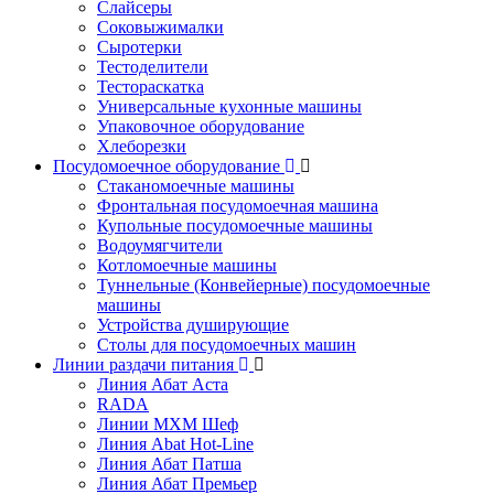
Слайсеры
Соковыжималки
Сыротерки
Тестоделители
Тестораскатка
Универсальные кухонные машины
Упаковочное оборудование
Хлеборезки
Посудомоечное оборудование
Стаканомоечные машины
Фронтальная посудомоечная машина
Купольные посудомоечные машины
Водоумягчители
Котломоечные машины
Туннельные (Конвейерные) посудомоечные
машины
Устройства душирующие
Столы для посудомоечных машин
Линии раздачи питания
Линия Абат Аста
RADA
Линии МХМ Шеф
Линия Abat Hot-Line
Линия Абат Патша
Линия Абат Премьер