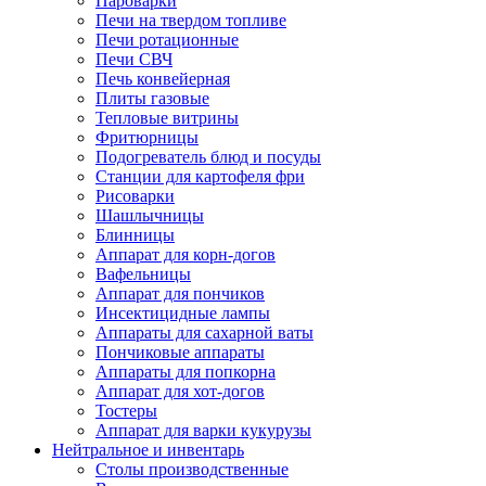
Пароварки
Печи на твердом топливе
Печи ротационные
Печи СВЧ
Печь конвейерная
Плиты газовые
Тепловые витрины
Фритюрницы
Подогреватель блюд и посуды
Станции для картофеля фри
Рисоварки
Шашлычницы
Блинницы
Аппарат для корн-догов
Вафельницы
Аппарат для пончиков
Инсектицидные лампы
Аппараты для сахарной ваты
Пончиковые аппараты
Аппараты для попкорна
Аппарат для хот-догов
Тостеры
Аппарат для варки кукурузы
Нейтральное и инвентарь
Столы производственные