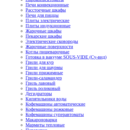
Печи конвекционные
Расстоечные шкафы
Печи для пиццы
Плиты электрические
Плиты индукционные
Жарочные шкафы
Пекарские шкафы
Электрические сковороды
Жарочные поверхности
Котлы пищеварочные
Готовка в вакууме SOUS-VIDE (Су-вид)
Грили для кур
Грили для шаурмы
Грили прижимные
Грили-саламандер
Гриль лавовый
Гриль роликовый
Дегидраторы
Кипятильники воды
Кофемашины автоматические
Кофемашины рожковые
Кофемашины суперавтоматы
Макароноварки
Мармиты тепловые