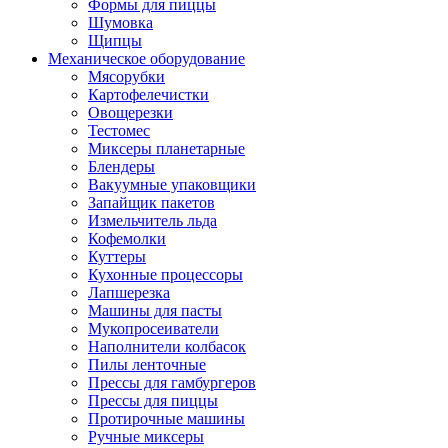
Формы для пиццы
Шумовка
Щипцы
Механическое оборудование
Мясорубки
Картофелечистки
Овощерезки
Тестомес
Миксеры планетарные
Блендеры
Вакуумные упаковщики
Запайщик пакетов
Измельчитель льда
Кофемолки
Куттеры
Кухонные процессоры
Лапшерезка
Машины для пасты
Мукопросеиватели
Наполнители колбасок
Пилы ленточные
Прессы для гамбургеров
Прессы для пиццы
Протирочные машины
Ручные миксеры