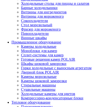
Холодильные столы для пиццы и салатов
Барные холодильники
Витрины для ингредиентов
Витрины для мороженого
Сокоохладители
Стол морозильный
Фризер для мороженого
Пивоохладители
Винные шкафы
Промышленное оборудование
Камеры холодильные
Моноблоки для камер
Сплит-системы для камер
Готовые решения камер POLAIR
Шкафы шоковой заморозки
Горки холодильные с выносным агрегатом
Дверной блок POLAIR
Камеры морозильные
Камеры шоковой заморозки
Стиральные машины
Сушильные машины
Холодильные камеры для цветов
Компрессорно-конденсаторные блоки
Тепловое оборудование
Пароконвектоматы