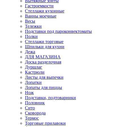
Вытяжные зонты
Гастроемкости
Стеллажи кухонные
Ванны моечные
Весы
Тележки
Подставки под пароконвектоматы
Полки
Стеллажи торговые
Шпильки для кухни
Дежа
ДЛЯ МАГАЗИНА
Доска разделочная
Дуршлаг
Кастрюли
Листы для выпечки
Лопатки
Лопаты для пиццы
Нож
Подставки, подтоварники
Половник
Сито
Сковорода
Термос
Торговые прилавоки