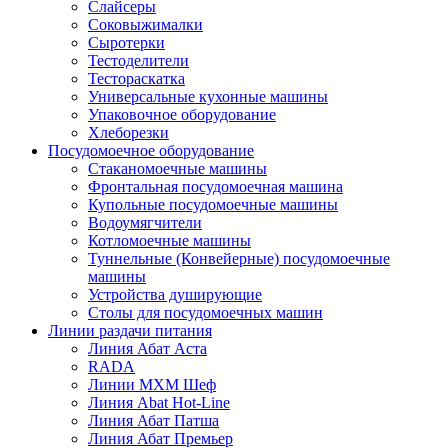
Слайсеры
Соковыжималки
Сыротерки
Тестоделители
Тестораскатка
Универсальные кухонные машины
Упаковочное оборудование
Хлеборезки
Посудомоечное оборудование
Стаканомоечные машины
Фронтальная посудомоечная машина
Купольные посудомоечные машины
Водоумягчители
Котломоечные машины
Туннельные (Конвейерные) посудомоечные
машины
Устройства душирующие
Столы для посудомоечных машин
Линии раздачи питания
Линия Абат Аста
RADA
Линии МХМ Шеф
Линия Abat Hot-Line
Линия Абат Патша
Линия Абат Премьер