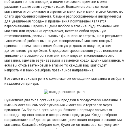
побеждает тот кто впереди, а иначе локомотив времени может
раздавить даже самые лучшие идеи. Большинство владельцев
магазинов это понимают и стремятся меняться и менять свой бизнес во
благо драгоценного клиента. Самым распространенным инструментом
для увеличения продаж и привлечения покупателей является
переоснащение. Переоснащение любого магазина, будь то маленький
магазин или огромный супермаркет, несет за собой огромную
ответственность, риски и немалые финансовые затраты, но в результате
титанической работы вы получите современный магазин который
принесет вашим посетителям большую радость от покупок, а вам
дополнительную прибыль. В процессе переоснащения у вас появляется
уникальная возможность изменить или выразить концепцию всего
магазина, сделать ее узнаваемой и заметной среди других магазинов. А
если вы открываете новый магазин, то каждый ваш шаг будет
непростым и важно выбрать правильное направление.
Вот здесь и заходит речь о комплексном оснащении магазина и выбрать
надежного партнера.
Существует два типа организации продажи в продуктовом магазине, а
именно магазин самообслуживания и магазин с торговлей через
прилавок. Выбор типа организации бизнеса напрямую зависит от
площади торгового зала и ассортимента продукции. Когда выбрано
направление и найдено нужное помещение встает вопрос о оснащении
магазина. Каждый выбирает сам, будет ли он пользоваться услугами