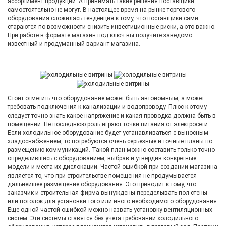
ассортимент продукции. А принимать такие решения поставщики
самостоятельно не могут. В настоящее время на рынке торгового
оборудования сложилась тенденция к тому, что поставщики сами
стараются по возможности снизить инвестиционные риски, а это важно.
При работе в формате магазин под ключ вы получите заведомо
известный и продуманный вариант магазина.
Стоит отметить что оборудование может быть автономным, а может
требовать подключения к канализации и водопроводу. Плюс к этому
следует точно знать какое напряжение и какая проводка должна быть в
помещении. Не последнюю роль играют точки питания от электросети.
Если холодильное оборудование будет устанавливаться с выносным
хладоснабжением, то потребуются очень серьезные и точные планы по
размещению коммуникаций. Такой план можно составить только точно
определившись с оборудованием, выбрав и утвердив конкретные
модели и места их дислокации. Частой ошибкой при создании магазина
является то, что при строительстве помещения не продумывается
дальнейшее размещение оборудования. Это приводит к тому, что
заказчик и строительная фирма вынуждены переделывать пол стены
или потолок для установки того или иного необходимого оборудования.
Еще одной частой ошибкой можно назвать установку вентиляционных
систем. Эти системы ставятся без учета требований холодильного