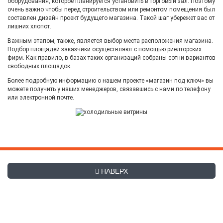
оборудования, которое планируется установить в торговый зал. Поэтому
очень важно чтобы перед строительством или ремонтом помещения был
составлен дизайн проект будущего магазина. Такой шаг убережет вас от
лишних хлопот.
Важным этапом, также, является выбор места расположения магазина.
Подбор площадей заказчики осуществляют с помощью риелторских
фирм. Как правило, в базах таких организаций собраны сотни вариантов
свободных площадок.
Более подробную информацию о нашем проекте «магазин под ключ» вы
можете получить у наших менеджеров, связавшись с нами по телефону
или электронной почте.
НАВЕРХ
+7 (495) 507-27-83
Заказать обратный звонок
hladex@mail.ru