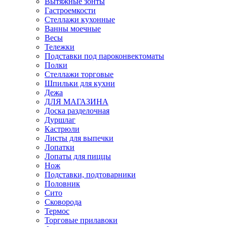
Вытяжные зонты
Гастроемкости
Стеллажи кухонные
Ванны моечные
Весы
Тележки
Подставки под пароконвектоматы
Полки
Стеллажи торговые
Шпильки для кухни
Дежа
ДЛЯ МАГАЗИНА
Доска разделочная
Дуршлаг
Кастрюли
Листы для выпечки
Лопатки
Лопаты для пиццы
Нож
Подставки, подтоварники
Половник
Сито
Сковорода
Термос
Торговые прилавоки