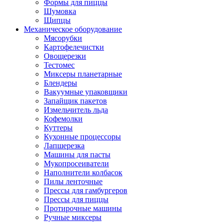
Формы для пиццы
Шумовка
Щипцы
Механическое оборудование
Мясорубки
Картофелечистки
Овощерезки
Тестомес
Миксеры планетарные
Блендеры
Вакуумные упаковщики
Запайщик пакетов
Измельчитель льда
Кофемолки
Куттеры
Кухонные процессоры
Лапшерезка
Машины для пасты
Мукопросеиватели
Наполнители колбасок
Пилы ленточные
Прессы для гамбургеров
Прессы для пиццы
Протирочные машины
Ручные миксеры