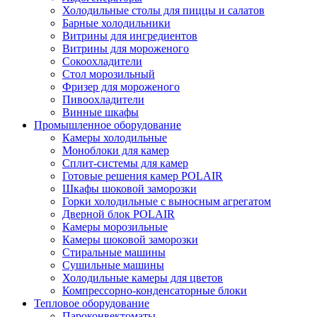
Холодильные столы для пиццы и салатов
Барные холодильники
Витрины для ингредиентов
Витрины для мороженого
Сокоохладители
Стол морозильный
Фризер для мороженого
Пивоохладители
Винные шкафы
Промышленное оборудование
Камеры холодильные
Моноблоки для камер
Сплит-системы для камер
Готовые решения камер POLAIR
Шкафы шоковой заморозки
Горки холодильные с выносным агрегатом
Дверной блок POLAIR
Камеры морозильные
Камеры шоковой заморозки
Стиральные машины
Сушильные машины
Холодильные камеры для цветов
Компрессорно-конденсаторные блоки
Тепловое оборудование
Пароконвектоматы