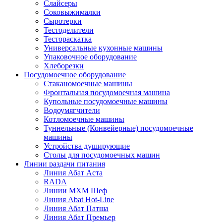
Слайсеры
Соковыжималки
Сыротерки
Тестоделители
Тестораскатка
Универсальные кухонные машины
Упаковочное оборудование
Хлеборезки
Посудомоечное оборудование
Стаканомоечные машины
Фронтальная посудомоечная машина
Купольные посудомоечные машины
Водоумягчители
Котломоечные машины
Туннельные (Конвейерные) посудомоечные
машины
Устройства душирующие
Столы для посудомоечных машин
Линии раздачи питания
Линия Абат Аста
RADA
Линии МХМ Шеф
Линия Abat Hot-Line
Линия Абат Патша
Линия Абат Премьер