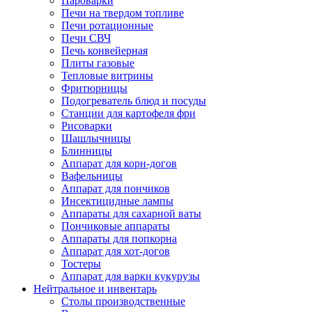
Пароварки
Печи на твердом топливе
Печи ротационные
Печи СВЧ
Печь конвейерная
Плиты газовые
Тепловые витрины
Фритюрницы
Подогреватель блюд и посуды
Станции для картофеля фри
Рисоварки
Шашлычницы
Блинницы
Аппарат для корн-догов
Вафельницы
Аппарат для пончиков
Инсектицидные лампы
Аппараты для сахарной ваты
Пончиковые аппараты
Аппараты для попкорна
Аппарат для хот-догов
Тостеры
Аппарат для варки кукурузы
Нейтральное и инвентарь
Столы производственные