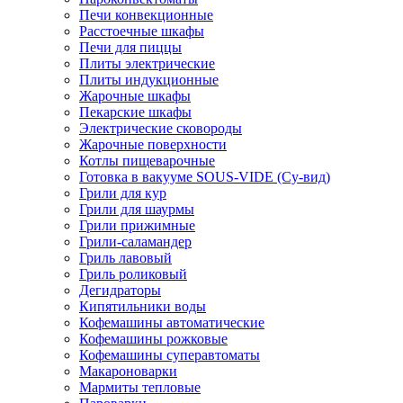
Печи конвекционные
Расстоечные шкафы
Печи для пиццы
Плиты электрические
Плиты индукционные
Жарочные шкафы
Пекарские шкафы
Электрические сковороды
Жарочные поверхности
Котлы пищеварочные
Готовка в вакууме SOUS-VIDE (Су-вид)
Грили для кур
Грили для шаурмы
Грили прижимные
Грили-саламандер
Гриль лавовый
Гриль роликовый
Дегидраторы
Кипятильники воды
Кофемашины автоматические
Кофемашины рожковые
Кофемашины суперавтоматы
Макароноварки
Мармиты тепловые