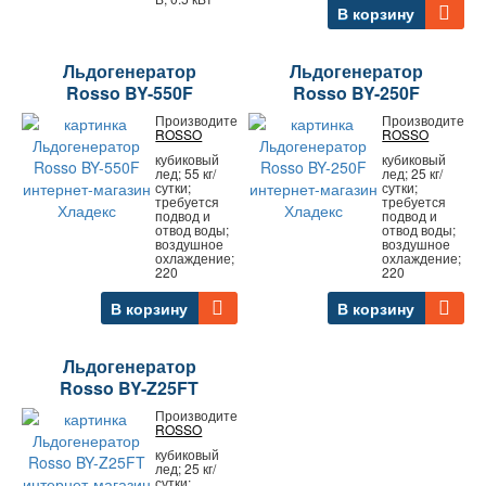
В корзину
Льдогенератор
Льдогенератор
Rosso BY-550F
Rosso BY-250F
Производитель:
Производитель:
ROSSO
ROSSO
кубиковый
кубиковый
лед; 55 кг/
лед; 25 кг/
сутки;
сутки;
требуется
требуется
подвод и
подвод и
отвод воды;
отвод воды;
воздушное
воздушное
охлаждение;
охлаждение;
220
220
В корзину
В корзину
Льдогенератор
Rosso BY-Z25FT
Производитель:
ROSSO
кубиковый
лед; 25 кг/
сутки;