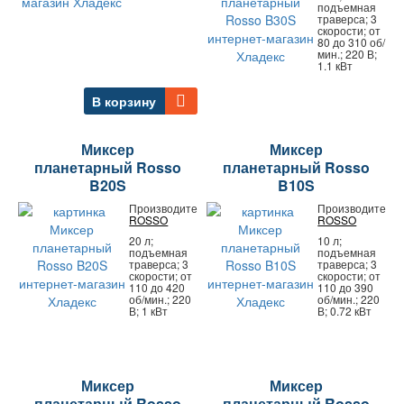
подъемная
траверса; 3
скорости; от
80 до 310 об/
мин.; 220 В;
1.1 кВт
В корзину
Миксер
Миксер
планетарный Rosso
планетарный Rosso
B20S
B10S
Производитель:
Производитель:
ROSSO
ROSSO
20 л;
10 л;
подъемная
подъемная
траверса; 3
траверса; 3
скорости; от
скорости; от
110 до 420
110 до 390
об/мин.; 220
об/мин.; 220
В; 1 кВт
В; 0.72 кВт
Миксер
Миксер
планетарный Rosso
планетарный Rosso