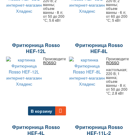
220 В; 2
220 В; 2
ванны;
ванны;
объем
объем
ванны - 8 л;
ванны - 6 л;
от 50 до 200
от 60 до 200
°С; 5.6 кВт
°С; 5 кВт
Фритюрница Rosso
Фритюрница Rosso
HEF-12L
HEF-8L
Производитель:
Производитель:
ROSSO
ROSSO
настольная;
220 В; 1
ванна;
объем
ванны - 8 л;
от 50 до 200
°С; 2.8 кВт
В корзину
Фритюрница Rosso
Фритюрница Rosso
HEF-4L
HEF-11L-2