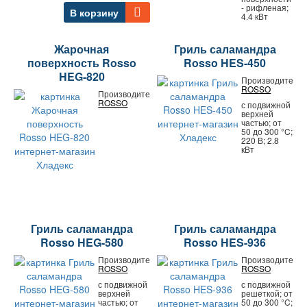
- рифленая;
В корзину
4.4 кВт
Жарочная
Гриль саламандра
поверхность Rosso
Rosso HES-450
HEG-820
Производитель:
ROSSO
Производитель:
ROSSO
с подвижной
верхней
частью; от
50 до 300 °C;
220 В; 2.8
кВт
Гриль саламандра
Гриль саламандра
Rosso HEG-580
Rosso HES-936
Производитель:
Производитель:
ROSSO
ROSSO
с подвижной
с подвижной
верхней
решеткой; от
частью; от
50 до 300 °C;