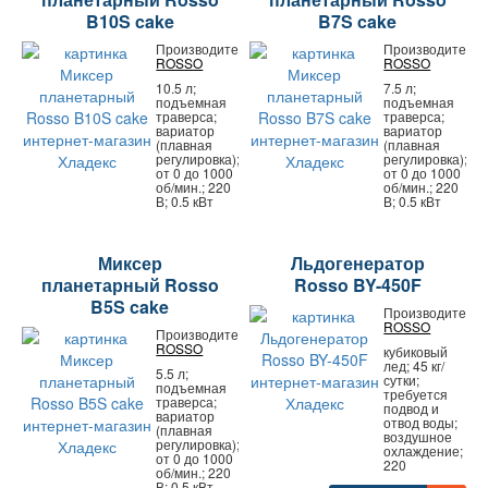
B10S cake
B7S cake
Производитель:
Производитель:
ROSSO
ROSSO
10.5 л;
7.5 л;
подъемная
подъемная
траверса;
траверса;
вариатор
вариатор
(плавная
(плавная
регулировка);
регулировка);
от 0 до 1000
от 0 до 1000
об/мин.; 220
об/мин.; 220
В; 0.5 кВт
В; 0.5 кВт
Миксер
Льдогенератор
планетарный Rosso
Rosso BY-450F
B5S cake
Производитель:
ROSSO
Производитель:
ROSSO
кубиковый
лед; 45 кг/
5.5 л;
сутки;
подъемная
требуется
траверса;
подвод и
вариатор
отвод воды;
(плавная
воздушное
регулировка);
охлаждение;
от 0 до 1000
220
об/мин.; 220
В; 0.5 кВт