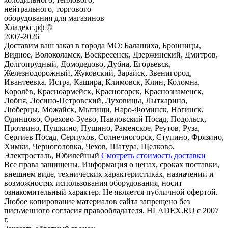
нейтрального, торгового
оборудования для магазинов
Хладекс.рф ©
2007-2026
Доставим ваш заказ в города МО:
Балашиха, Бронницы,
Видное, Волоколамск, Воскресенск, Дзержинский, Дмитров,
Долгопрудный, Домодедово, Дубна, Егорьевск,
Железнодорожный, Жуковский, Зарайск, Звенигород,
Ивантеевка, Истра, Кашира, Климовск, Клин, Коломна,
Королёв, Красноармейск, Красногорск, Краснознаменск,
Лобня, Лосино-Петровский, Луховицы, Лыткарино,
Люберцы, Можайск, Мытищи, Наро-Фоминск, Ногинск,
Одинцово, Орехово-Зуево, Павловский Посад, Подольск,
Протвино, Пушкино, Пущино, Раменское, Реутов, Руза,
Сергиев Посад, Серпухов, Солнечногорск, Ступино, Фрязино,
Химки, Черноголовка, Чехов, Шатура, Щелково,
Электросталь, Юбилейный
Смотреть стоимость доставки
Все права защищены. Информация о ценах, сроках поставки,
внешнем виде, технических характеристиках, назначении и
возможностях использования оборудования, носит
ознакомительный характер. Не является публичной офертой.
Любое копирование материалов сайта запрещено без
письменного согласия правообладателя. HLADEX.RU c 2007
г.