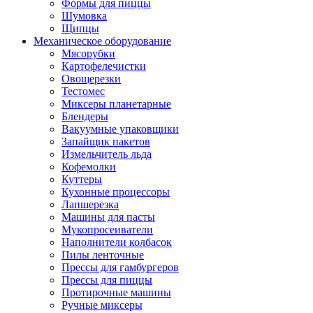
Формы для пиццы
Шумовка
Щипцы
Механическое оборудование
Мясорубки
Картофелечистки
Овощерезки
Тестомес
Миксеры планетарные
Блендеры
Вакуумные упаковщики
Запайщик пакетов
Измельчитель льда
Кофемолки
Куттеры
Кухонные процессоры
Лапшерезка
Машины для пасты
Мукопросеиватели
Наполнители колбасок
Пилы ленточные
Прессы для гамбургеров
Прессы для пиццы
Протирочные машины
Ручные миксеры