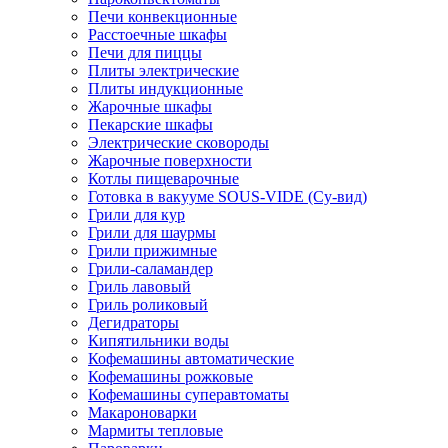
Печи конвекционные
Расстоечные шкафы
Печи для пиццы
Плиты электрические
Плиты индукционные
Жарочные шкафы
Пекарские шкафы
Электрические сковороды
Жарочные поверхности
Котлы пищеварочные
Готовка в вакууме SOUS-VIDE (Су-вид)
Грили для кур
Грили для шаурмы
Грили прижимные
Грили-саламандер
Гриль лавовый
Гриль роликовый
Дегидраторы
Кипятильники воды
Кофемашины автоматические
Кофемашины рожковые
Кофемашины суперавтоматы
Макароноварки
Мармиты тепловые