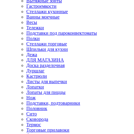
Вытяжные зонты
Гастроемкости
Стеллажи кухонные
Ванны моечные
Весы
Тележки
Подставки под пароконвектоматы
Полки
Стеллажи торговые
Шпильки для кухни
Дежа
ДЛЯ МАГАЗИНА
Доска разделочная
Дуршлаг
Кастрюли
Листы для выпечки
Лопатки
Лопаты для пиццы
Нож
Подставки, подтоварники
Половник
Сито
Сковорода
Термос
Торговые прилавоки