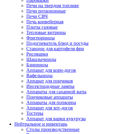
Пароварки
Печи на твердом топливе
Печи ротационные
Печи СВЧ
Печь конвейерная
Плиты газовые
Тепловые витрины
Фритюрницы
Подогреватель блюд и посуды
Станции для картофеля фри
Рисоварки
Шашлычницы
Блинницы
Аппарат для корн-догов
Вафельницы
Аппарат для пончиков
Инсектицидные лампы
Аппараты для сахарной ваты
Пончиковые аппараты
Аппараты для попкорна
Аппарат для хот-догов
Тостеры
Аппарат для варки кукурузы
Нейтральное и инвентарь
Столы производственные