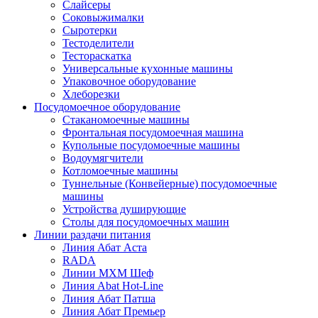
Слайсеры
Соковыжималки
Сыротерки
Тестоделители
Тестораскатка
Универсальные кухонные машины
Упаковочное оборудование
Хлеборезки
Посудомоечное оборудование
Стаканомоечные машины
Фронтальная посудомоечная машина
Купольные посудомоечные машины
Водоумягчители
Котломоечные машины
Туннельные (Конвейерные) посудомоечные
машины
Устройства душирующие
Столы для посудомоечных машин
Линии раздачи питания
Линия Абат Аста
RADA
Линии МХМ Шеф
Линия Abat Hot-Line
Линия Абат Патша
Линия Абат Премьер