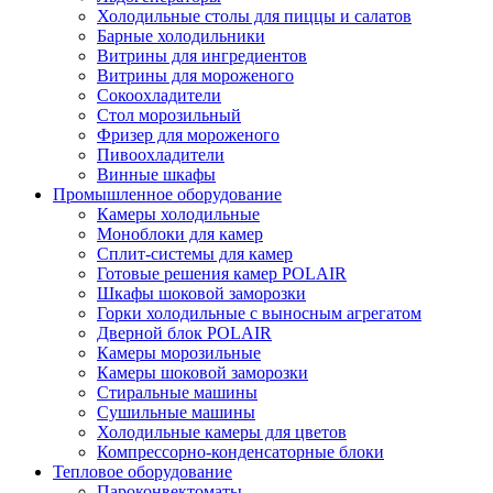
Холодильные столы для пиццы и салатов
Барные холодильники
Витрины для ингредиентов
Витрины для мороженого
Сокоохладители
Стол морозильный
Фризер для мороженого
Пивоохладители
Винные шкафы
Промышленное оборудование
Камеры холодильные
Моноблоки для камер
Сплит-системы для камер
Готовые решения камер POLAIR
Шкафы шоковой заморозки
Горки холодильные с выносным агрегатом
Дверной блок POLAIR
Камеры морозильные
Камеры шоковой заморозки
Стиральные машины
Сушильные машины
Холодильные камеры для цветов
Компрессорно-конденсаторные блоки
Тепловое оборудование
Пароконвектоматы