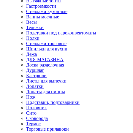
Вытяжные зонты
Гастроемкости
Стеллажи кухонные
Ванны моечные
Весы
Тележки
Подставки под пароконвектоматы
Полки
Стеллажи торговые
Шпильки для кухни
Дежа
ДЛЯ МАГАЗИНА
Доска разделочная
Дуршлаг
Кастрюли
Листы для выпечки
Лопатки
Лопаты для пиццы
Нож
Подставки, подтоварники
Половник
Сито
Сковорода
Термос
Торговые прилавоки