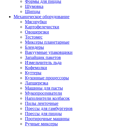
Формы для пиццы
Шумовка
Щипцы
Механическое оборудование
Мясорубки
Картофелечистки
Овощерезки
Тестомес
Миксеры планетарные
Блендеры
Вакуумные упаковщики
Запайщик пакетов
Измельчитель льда
Кофемолки
Куттеры
Кухонные процессоры
Лапшерезка
Машины для пасты
Мукопросеиватели
Наполнители колбасок
Пилы ленточные
Прессы для гамбургеров
Прессы для пиццы
Протирочные машины
Ручные миксеры