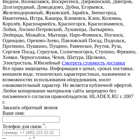
Видное, Волоколамск, Воскресенск, Дзержинский, Дмитров,
Долгопрудный, Домодедово, Дубна, Егорьевск,
Железнодорожный, Жуковский, Зарайск, Звенигород,
Ивантеевка, Истра, Кашира, Климовск, Клин, Коломна,
Королёв, Красноармейск, Красногорск, Краснознаменск,
Лобня, Лосино-Петровский, Луховицы, Лыткарино,
Люберцы, Можайск, Мытищи, Наро-Фоминск, Ногинск,
Одинцово, Орехово-Зуево, Павловский Посад, Подольск,
Протвино, Пушкино, Пущино, Раменское, Реутов, Руза,
Сергиев Посад, Серпухов, Солнечногорск, Ступино, Фрязино,
Химки, Черноголовка, Чехов, Шатура, Щелково,
Электросталь, Юбилейный
Смотреть стоимость доставки
Все права защищены. Информация о ценах, сроках поставки,
внешнем виде, технических характеристиках, назначении и
возможностях использования оборудования, носит
ознакомительный характер. Не является публичной офертой.
Любое копирование материалов сайта запрещено без
письменного согласия правообладателя. HLADEX.RU c 2007
г.
Заказать обратный звонок
Ваше имя:
*
Телефон для связи
:
*