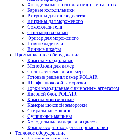
Холодильные столы для пиццы и салатов
Барные холодильники
Витрины для ингредиентов
Витрины для мороженого
Сокоохладители
Стол морозильный
Фризер для мороженого
Пивоохладители
Винные шкафы
Промышленное оборудование
Камеры холодильные
Моноблоки для камер
Сплит-системы для камер
Готовые решения камер POLAIR
Шкафы шоковой заморозки
Горки холодильные с выносным агрегатом
Дверной блок POLAIR
Камеры морозильные
Камеры шоковой заморозки
Стиральные машины
Сушильные машины
Холодильные камеры для цветов
Компрессорно-конденсаторные блоки
Тепловое оборудование
Пароконвектоматы