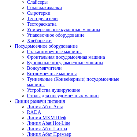
Слайсеры
Соковыжималки
Сыротерки
Тестоделители
Тестораскатка
Универсальные кухонные машины
Упаковочное оборудование
Хлеборезки
Посудомоечное оборудование
Стаканомоечные машины
Фронтальная посудомоечная машина
Купольные посудомоечные машины
Водоумягчители
Котломоечные машины
Туннельные (Конвейерные) посудомоечные
машины
Устройства душирующие
Столы для посудомоечных машин
Линии раздачи питания
Линия Абат Аста
RADA
Линии МХМ Шеф
Линия Abat Hot-Line
Линия Абат Патша
Линия Абат Премьер