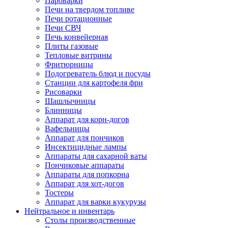
Пароварки
Печи на твердом топливе
Печи ротационные
Печи СВЧ
Печь конвейерная
Плиты газовые
Тепловые витрины
Фритюрницы
Подогреватель блюд и посуды
Станции для картофеля фри
Рисоварки
Шашлычницы
Блинницы
Аппарат для корн-догов
Вафельницы
Аппарат для пончиков
Инсектицидные лампы
Аппараты для сахарной ваты
Пончиковые аппараты
Аппараты для попкорна
Аппарат для хот-догов
Тостеры
Аппарат для варки кукурузы
Нейтральное и инвентарь
Столы производственные