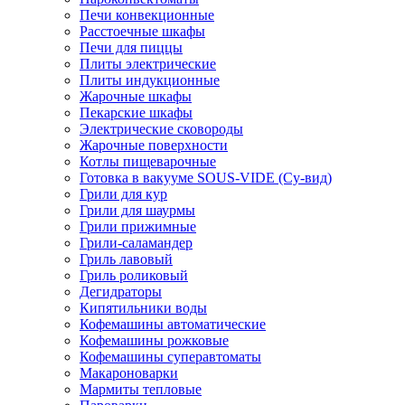
Печи конвекционные
Расстоечные шкафы
Печи для пиццы
Плиты электрические
Плиты индукционные
Жарочные шкафы
Пекарские шкафы
Электрические сковороды
Жарочные поверхности
Котлы пищеварочные
Готовка в вакууме SOUS-VIDE (Су-вид)
Грили для кур
Грили для шаурмы
Грили прижимные
Грили-саламандер
Гриль лавовый
Гриль роликовый
Дегидраторы
Кипятильники воды
Кофемашины автоматические
Кофемашины рожковые
Кофемашины суперавтоматы
Макароноварки
Мармиты тепловые