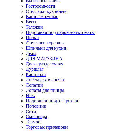
Вытяжные зонты
Гастроемкости
Стеллажи кухонные
Ванны моечные
Весы
Тележки
Подставки под пароконвектоматы
Полки
Стеллажи торговые
Шпильки для кухни
Дежа
ДЛЯ МАГАЗИНА
Доска разделочная
Дуршлаг
Кастрюли
Листы для выпечки
Лопатки
Лопаты для пиццы
Нож
Подставки, подтоварники
Половник
Сито
Сковорода
Термос
Торговые прилавоки