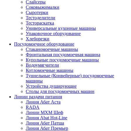
Слайсеры
Соковыжималки
Сыротерки
Тестоделители
Тестораскатка
Универсальные кухонные машины
Упаковочное оборудование
Хлеборезки
Посудомоечное оборудование
Стаканомоечные машины
Фронтальная посудомоечная машина
Купольные посудомоечные машины
Водоумягчители
Котломоечные машины
Туннельные (Конвейерные) посудомоечные
машины
Устройства душирующие
Столы для посудомоечных машин
Линии раздачи питания
Линия Абат Аста
RADA
Линии МХМ Шеф
Линия Abat Hot-Line
Линия Абат Патша
Линия Абат Премьер