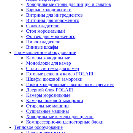
Холодильные столы для пиццы и салатов
Барные холодильники
Витрины для ингредиентов
Витрины для мороженого
Сокоохладители
Стол морозильный
Фризер для мороженого
Пивоохладители
Винные шкафы
Промышленное оборудование
Камеры холодильные
Моноблоки для камер
Сплит-системы для камер
Готовые решения камер POLAIR
Шкафы шоковой заморозки
Горки холодильные с выносным агрегатом
Дверной блок POLAIR
Камеры морозильные
Камеры шоковой заморозки
Стиральные машины
Сушильные машины
Холодильные камеры для цветов
Компрессорно-конденсаторные блоки
Тепловое оборудование
Пароконвектоматы