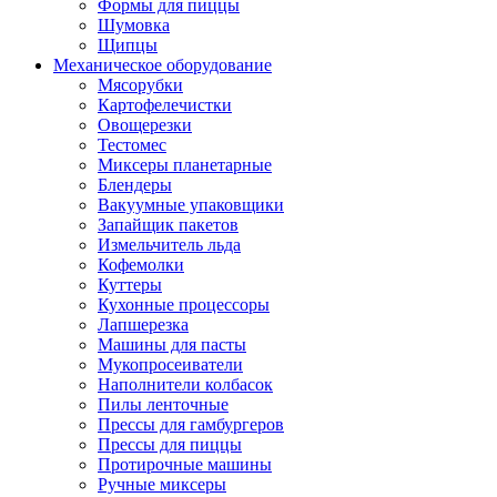
Формы для пиццы
Шумовка
Щипцы
Механическое оборудование
Мясорубки
Картофелечистки
Овощерезки
Тестомес
Миксеры планетарные
Блендеры
Вакуумные упаковщики
Запайщик пакетов
Измельчитель льда
Кофемолки
Куттеры
Кухонные процессоры
Лапшерезка
Машины для пасты
Мукопросеиватели
Наполнители колбасок
Пилы ленточные
Прессы для гамбургеров
Прессы для пиццы
Протирочные машины
Ручные миксеры