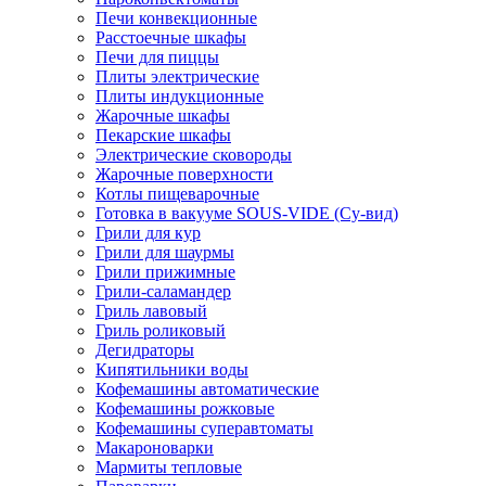
Печи конвекционные
Расстоечные шкафы
Печи для пиццы
Плиты электрические
Плиты индукционные
Жарочные шкафы
Пекарские шкафы
Электрические сковороды
Жарочные поверхности
Котлы пищеварочные
Готовка в вакууме SOUS-VIDE (Су-вид)
Грили для кур
Грили для шаурмы
Грили прижимные
Грили-саламандер
Гриль лавовый
Гриль роликовый
Дегидраторы
Кипятильники воды
Кофемашины автоматические
Кофемашины рожковые
Кофемашины суперавтоматы
Макароноварки
Мармиты тепловые