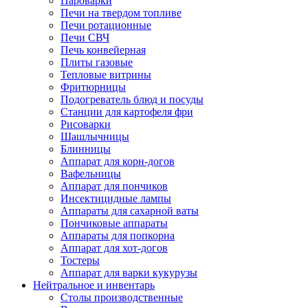
Пароварки
Печи на твердом топливе
Печи ротационные
Печи СВЧ
Печь конвейерная
Плиты газовые
Тепловые витрины
Фритюрницы
Подогреватель блюд и посуды
Станции для картофеля фри
Рисоварки
Шашлычницы
Блинницы
Аппарат для корн-догов
Вафельницы
Аппарат для пончиков
Инсектицидные лампы
Аппараты для сахарной ваты
Пончиковые аппараты
Аппараты для попкорна
Аппарат для хот-догов
Тостеры
Аппарат для варки кукурузы
Нейтральное и инвентарь
Столы производственные