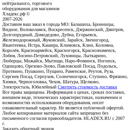
нейтрального, торгового
оборудования для магазинов
Хладекс.рф ©
2007-2026
Доставим ваш заказ в города МО:
Балашиха, Бронницы,
Видное, Волоколамск, Воскресенск, Дзержинский, Дмитров,
Долгопрудный, Домодедово, Дубна, Егорьевск,
Железнодорожный, Жуковский, Зарайск, Звенигород,
Ивантеевка, Истра, Кашира, Климовск, Клин, Коломна,
Королёв, Красноармейск, Красногорск, Краснознаменск,
Лобня, Лосино-Петровский, Луховицы, Лыткарино,
Люберцы, Можайск, Мытищи, Наро-Фоминск, Ногинск,
Одинцово, Орехово-Зуево, Павловский Посад, Подольск,
Протвино, Пушкино, Пущино, Раменское, Реутов, Руза,
Сергиев Посад, Серпухов, Солнечногорск, Ступино, Фрязино,
Химки, Черноголовка, Чехов, Шатура, Щелково,
Электросталь, Юбилейный
Смотреть стоимость доставки
Все права защищены. Информация о ценах, сроках поставки,
внешнем виде, технических характеристиках, назначении и
возможностях использования оборудования, носит
ознакомительный характер. Не является публичной офертой.
Любое копирование материалов сайта запрещено без
письменного согласия правообладателя. HLADEX.RU c 2007
г.
Заказать обратный звонок