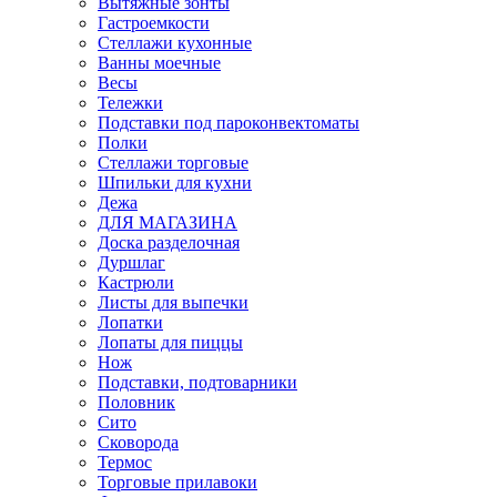
Вытяжные зонты
Гастроемкости
Стеллажи кухонные
Ванны моечные
Весы
Тележки
Подставки под пароконвектоматы
Полки
Стеллажи торговые
Шпильки для кухни
Дежа
ДЛЯ МАГАЗИНА
Доска разделочная
Дуршлаг
Кастрюли
Листы для выпечки
Лопатки
Лопаты для пиццы
Нож
Подставки, подтоварники
Половник
Сито
Сковорода
Термос
Торговые прилавоки