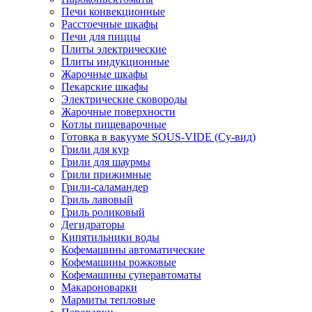
Печи конвекционные
Расстоечные шкафы
Печи для пиццы
Плиты электрические
Плиты индукционные
Жарочные шкафы
Пекарские шкафы
Электрические сковороды
Жарочные поверхности
Котлы пищеварочные
Готовка в вакууме SOUS-VIDE (Су-вид)
Грили для кур
Грили для шаурмы
Грили прижимные
Грили-саламандер
Гриль лавовый
Гриль роликовый
Дегидраторы
Кипятильники воды
Кофемашины автоматические
Кофемашины рожковые
Кофемашины суперавтоматы
Макароноварки
Мармиты тепловые