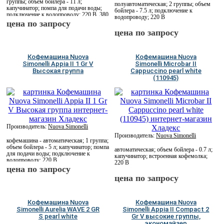
группы; объем бойлера - 11 л;
полуавтоматическая; 2 группы; объем
капучинатор; помпа для подачи воды;
бойлера - 7.5 л; подключение к
подключение к водопроводу; 220 В, 380
водопроводу; 220 В
В
цена по запросу
цена по запросу
Кофемашина Nuova
Кофемашина Nuova
Simonelli Appia II 1 Gr V
Simonelli Microbar II
Высокая группа
Cappuccino pearl white
(110945)
Производитель:
Nuova Simonelli
Производитель:
Nuova Simonelli
кофемашина - автоматическая; 1 группа;
объем бойлера - 5 л; капучинатор; помпа
автоматическая; объем бойлера - 0.7 л;
для подачи воды; подключение к
капучинатор; встроенная кофемолка;
водопроводу; 220 В
220 В
цена по запросу
цена по запросу
Кофемашина Nuova
Кофемашина Nuova
Simonelli Aurelia WAVE 2 GR
Simonelli Appia II Compact 2
S pearl white
Gr V высокие группы,
экономайзер