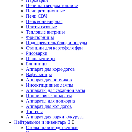
Пароварки
Печи на твердом топливе
Печи ротационные
Печи СВЧ
Печь конвейерная
Плиты газовые
Тепловые витрины
Фритюрницы
Подогреватель блюд и посуды
Станции для картофеля фри
Рисоварки
Шашлычницы
Блинницы
Аппарат для корн-догов
Вафельницы
Аппарат для пончиков
Инсектицидные лампы
Аппараты для сахарной ваты
Пончиковые аппараты
Аппараты для попкорна
Аппарат для хот-догов
Тостеры
Аппарат для варки кукурузы
Нейтральное и инвентарь
Столы производственные