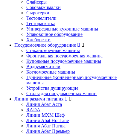
Слайсеры
Соковыжималки
Сыротерки
Тестоделители
Тестораскатка
Универсальные кухонные машины
Упаковочное оборудование
Хлеборезки
Посудомоечное оборудование
Стаканомоечные машины
Фронтальная посудомоечная машина
Купольные посудомоечные машины
Водоумягчители
Котломоечные машины
Туннельные (Конвейерные) посудомоечные
машины
Устройства душирующие
Столы для посудомоечных машин
Линии раздачи питания
Линия Абат Аста
RADA
Линии МХМ Шеф
Линия Abat Hot-Line
Линия Абат Патша
Линия Абат Премьер