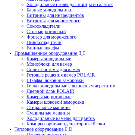
Холодильные столы для пиццы и салатов
Барные холодильники
Витрины для ингредиентов
Витрины для мороженого
Сокоохладители
Стол морозильный
Фризер для мороженого
Пивоохладители
Винные шкафы
Промышленное оборудование
Камеры холодильные
Моноблоки для камер
Сплит-системы для камер
Готовые решения камер POLAIR
Шкафы шоковой заморозки
Горки холодильные с выносным агрегатом
Дверной блок POLAIR
Камеры морозильные
Камеры шоковой заморозки
Стиральные машины
Сушильные машины
Холодильные камеры для цветов
Компрессорно-конденсаторные блоки
Тепловое оборудование
Пароконвектоматы