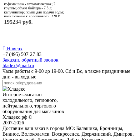
кофемашина - автоматическая; 2
группы; объем бойлера - 7.5 л;
капучинатор; помпа для подачи воды;
подключение к водопроводу; 220 В
195234 руб.
Наверх
+7 (495) 507-27-83
Заказать обратный звонок
hladex@mail.ru
Часы работы с
9-00
до
19-00
. Сб и Вс, а также праздничные
дни - выходные
Интернет-магазин
холодильного, теплового,
нейтрального, торгового
оборудования для магазинов
Хладекс.рф ©
2007-2026
Доставим ваш заказ в города МО:
Балашиха, Бронницы,
Видное, Волоколамск, Воскресенск, Дзержинский, Дмитров,
Долгопрудный, Домодедово, Дубна, Егорьевск,