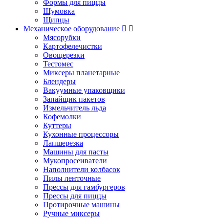
Формы для пиццы
Шумовка
Щипцы
Механическое оборудование
Мясорубки
Картофелечистки
Овощерезки
Тестомес
Миксеры планетарные
Блендеры
Вакуумные упаковщики
Запайщик пакетов
Измельчитель льда
Кофемолки
Куттеры
Кухонные процессоры
Лапшерезка
Машины для пасты
Мукопросеиватели
Наполнители колбасок
Пилы ленточные
Прессы для гамбургеров
Прессы для пиццы
Протирочные машины
Ручные миксеры