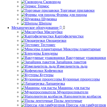
Сковорода
Термос
Торговые прилавоки
Формы для пиццы
Шумовка
Щипцы
Механическое оборудование
Мясорубки
Картофелечистки
Овощерезки
Тестомес
Миксеры планетарные
Блендеры
Вакуумные упаковщики
Запайщик пакетов
Измельчитель льда
Кофемолки
Куттеры
Кухонные процессоры
Лапшерезка
Машины для пасты
Мукопросеиватели
Наполнители колбасок
Пилы ленточные
Прессы для гамбургеров