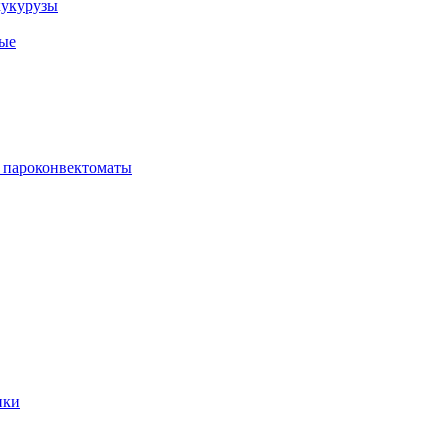
кукурузы
ые
 пароконвектоматы
ики