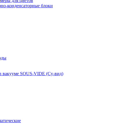
меры для цветов
рно-конденсаторные блоки
оды
 в вакууме SOUS-VIDE (Су-вид)
атические