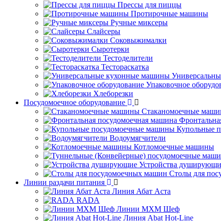
Прессы для пиццы
Протирочные машины
Ручные миксеры
Слайсеры
Соковыжималки
Сыротерки
Тестоделители
Тестораскатка
Универсальны
Упаковочное оборудо
Хлеборезки
Посудомоечное оборудование
Стаканомоечные маш
Фронтальна
Купольные 
Водоумягчители
Котломоечные машины
Устройства душирующи
Столы для по
Линии раздачи питания
Линия Абат Аста
RADA
Линии МХМ Шеф
Линия Abat Hot-Line