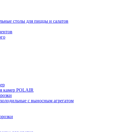
льные столы для пиццы и салатов
иентов
ого
мер
ия камер POLAIR
розки
 холодильные с выносным агрегатом
орозки