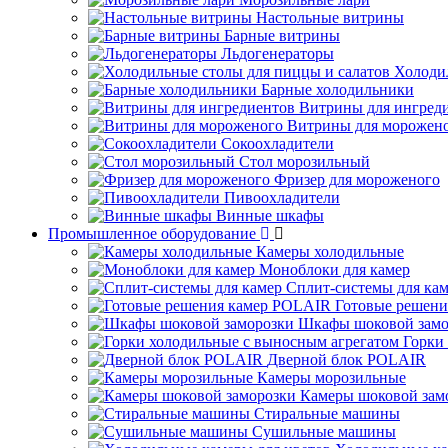
Настольные витрины
Барные витрины
Льдогенераторы
Холоди
Барные холодильники
Витрины для ингред
Витрины для морожен
Сокоохладители
Стол морозильный
Фризер для мороженого
Пивоохладители
Винные шкафы
Промышленное оборудование
Камеры холодильные
Моноблоки для камер
Сплит-системы для ка
Готовые решен
Шкафы шоковой замо
Горки
Дверной блок POLAIR
Камеры морозильные
Камеры шоковой зам
Стиральные машины
Сушильные машины