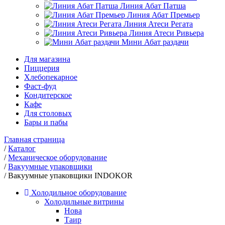
Линия Абат Патша
Линия Абат Премьер
Линия Атеси Регата
Линия Атеси Ривьера
Мини Абат раздачи
Для магазина
Пиццерия
Хлебопекарное
Фаст-фуд
Кондитерское
Кафе
Для столовых
Бары и пабы
Главная страница
/
Каталог
/
Механическое оборудование
/
Вакуумные упаковщики
/
Вакуумные упаковщики INDOKOR
Холодильное оборудование
Холодильные витрины
Нова
Таир