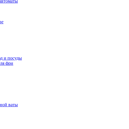
автоматы
ве
д и посуды
ля фри
рной ваты