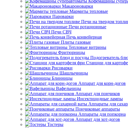
Кофемашины супер
Макароноварки
Мармиты тепловые
Пароварки
Печи на твердом топли
Печи ротационные
Печи СВЧ
Печь конвейерная
Плиты газовые
Тепловые витрины
Фритюрницы
Подогреватель блю
Станции для картофе
Рисоварки
Шашлычницы
Блинницы
Аппарат для корн-догов
Вафельницы
Аппарат для пончиков
Инсектицидные лампы
Аппараты для саха
Пончиковые аппараты
Аппараты для попкорна
Аппарат для хот-догов
Тостеры