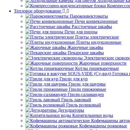
Холодильные ка
Компрессо
Тепловое оборудование
Пароконвектоматы
Печи конвекционные
Расстоечные шкафы
Печи для пиццы
Плиты электрические
Плиты индукционные
Жарочные шкафы
Пекарские шкафы
Электрические сковор
Жарочные поверхности
Котлы пищеварочные
Готовка
Грили для кур
Грили для шаурмы
Грили прижимные
Грили-саламандер
Гриль лавовый
Гриль роликовый
Дегидраторы
Кипятильники воды
Кофемашины автом
Кофемашины рожковые