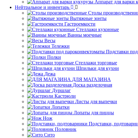
Аппарат для варки 
Нейтральное и инвентарь
Столы производственн
Вытяжные зонты
Гастроемкости
Стеллажи кухонные
Ванны моечные
Весы
Тележки
Подставки под
Полки
Стеллажи торговые
Шпильки для кухни
Дежа
ДЛЯ МАГАЗИНА
Доска разделочная
Дуршлаг
Кастрюли
Листы для выпечки
Лопатки
Лопаты для пиццы
Нож
Подставки, подтоварн
Половник
Сито