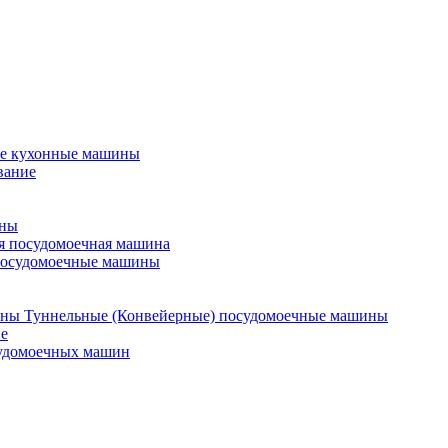
е кухонные машины
вание
ины
я посудомоечная машина
посудомоечные машины
Туннельные (Конвейерные) посудомоечные машины
е
судомоечных машин