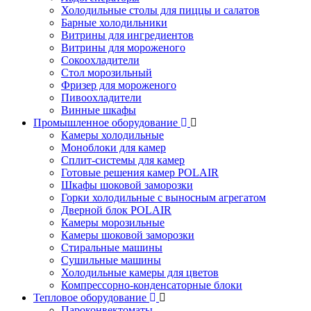
Холодильные столы для пиццы и салатов
Барные холодильники
Витрины для ингредиентов
Витрины для мороженого
Сокоохладители
Стол морозильный
Фризер для мороженого
Пивоохладители
Винные шкафы
Промышленное оборудование
Камеры холодильные
Моноблоки для камер
Сплит-системы для камер
Готовые решения камер POLAIR
Шкафы шоковой заморозки
Горки холодильные с выносным агрегатом
Дверной блок POLAIR
Камеры морозильные
Камеры шоковой заморозки
Стиральные машины
Сушильные машины
Холодильные камеры для цветов
Компрессорно-конденсаторные блоки
Тепловое оборудование
Пароконвектоматы