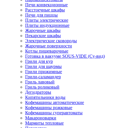
Печи конвекционные
Расстоечные шкафы
Печи для пиццы
Плиты электрические
Плиты индукционные
Жарочные шкафы
Пекарские шкафы
Электрические сковороды
Жарочные поверхности
Котлы пищеварочные
Готовка в вакууме SOUS-VIDE (Су-вид)
Грили для кур
Грили для шаурмы
Грили прижимные
Грили-саламандер
Гриль лавовый
Гриль роликовый
Дегидраторы
Кипятильники воды
Кофемашины автоматические
Кофемашины рожковые
Кофемашины суперавтоматы
Макароноварки
Мармиты тепловые