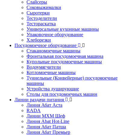
Слайсеры
Соковыжималки
Сыротерки
Тестоделители
Тестораскатка
Универсальные кухонные машины
Упаковочное оборудование
Хлеборезки
Посудомоечное оборудование
Стаканомоечные машины
Фронтальная посудомоечная машина
Купольные посудомоечные машины
Водоумягчители
Котломоечные машины
Туннельные (Конвейерные) посудомоечные
машины
Устройства душирующие
Столы для посудомоечных машин
Линии раздачи питания
Линия Абат Аста
RADA
Линии МХМ Шеф
Линия Abat Hot-Line
Линия Абат Патша
Линия Абат Премьер