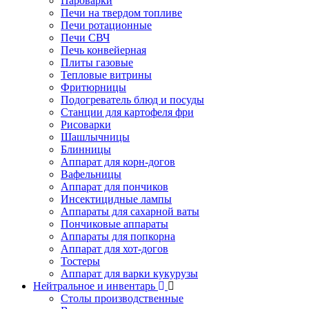
Пароварки
Печи на твердом топливе
Печи ротационные
Печи СВЧ
Печь конвейерная
Плиты газовые
Тепловые витрины
Фритюрницы
Подогреватель блюд и посуды
Станции для картофеля фри
Рисоварки
Шашлычницы
Блинницы
Аппарат для корн-догов
Вафельницы
Аппарат для пончиков
Инсектицидные лампы
Аппараты для сахарной ваты
Пончиковые аппараты
Аппараты для попкорна
Аппарат для хот-догов
Тостеры
Аппарат для варки кукурузы
Нейтральное и инвентарь
Столы производственные