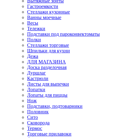
Вытяжные зонты
Гастроемкости
Стеллажи кухонные
Ванны моечные
Весы
Тележки
Подставки под пароконвектоматы
Полки
Стеллажи торговые
Шпильки для кухни
Дежа
ДЛЯ МАГАЗИНА
Доска разделочная
Дуршлаг
Кастрюли
Листы для выпечки
Лопатки
Лопаты для пиццы
Нож
Подставки, подтоварники
Половник
Сито
Сковорода
Термос
Торговые прилавоки