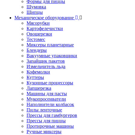
Формы для пиццы
Шумовка
Щипцы
Механическое оборудование
Мясорубки
Картофелечистки
Овощерезки
Тестомес
Миксеры планетарные
Блендеры
Вакуумные упаковщики
Запайщик пакетов
Измельчитель льда
Кофемолки
Куттеры
Кухонные процессоры
Лапшерезка
Машины для пасты
Мукопросеиватели
Наполнители колбасок
Пилы ленточные
Прессы для гамбургеров
Прессы для пиццы
Протирочные машины
Ручные миксеры