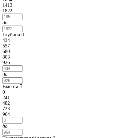
1413
1822
до
Глубина
434
557
680
803
926
до
Высота
0
241
482
723
964
до