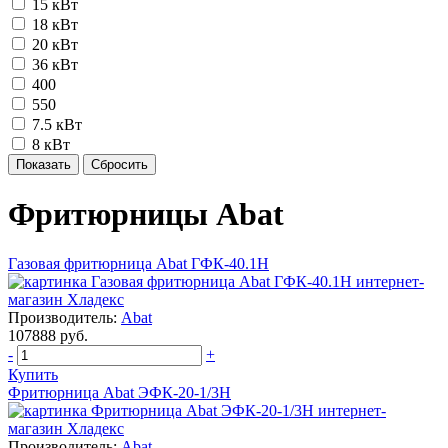
15 кВт
18 кВт
20 кВт
36 кВт
400
550
7.5 кВт
8 кВт
Фритюрницы Abat
Газовая фритюрница Abat ГФК-40.1Н
Производитель:
Abat
107888 руб.
-
+
Купить
Фритюрница Abat ЭФК-20-1/3Н
Производитель:
Abat