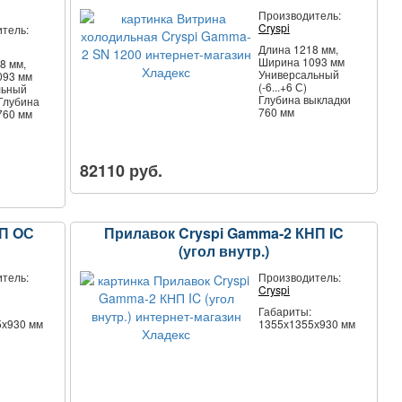
Производитель:
Cryspi
тель:
Длина 1218 мм,
Ширина 1093 мм
8 мм,
Универсальный
093 мм
(-6...+6 С)
льный
Глубина выкладки
 Глубина
760 мм
760 мм
82110 руб.
НП OС
Прилавок Cryspi Gamma-2 КНП IC
(угол внутр.)
тель:
Производитель:
Cryspi
Габариты:
5х930 мм
1355х1355х930 мм