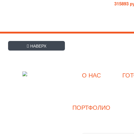
315893 р
+7 (495) 507-27-8
НАВЕРХ
Заказать обратный звоно
О НАС
ГО
О компании
Интернет-магазин
холодильного, теплового,
Прайс-лист
нейтрального, торгового
Контакты
оборудования для магазинов
Хладекс.рф ©
ПОРТФОЛИО
2007-2026
Магазины
Кафе и рестораны