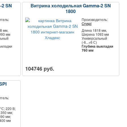
-2 SN
Витрина холодильная Gamma-2 SN
1800
тель:
Производитель:
Cryspi
8 мм,
Длина 1818 мм,
093 мм
Ширина 1093 мм
льный
Универсальный
(-6...+6 С)
ыкладки
Глубина выкладки
760 мм
104746 руб.
SPI
тель:
°С; 220 В;
1350 мм;
890 мм;
1400 мм