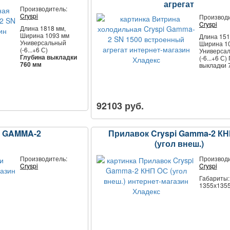
агрегат
Производитель:
Cryspi
Производи
Cryspi
Длина 1818 мм,
Ширина 1093 мм
Длина 151
Универсальный
Ширина 1
(-6...+6 С)
Универса
Глубина выкладки
(-6...+6 С)
760 мм
выкладки 
92103 руб.
и GAMMA-2
Прилавок Cryspi Gamma-2 К
(угол внеш.)
Производитель:
Производи
Cryspi
Cryspi
Габариты:
1355х135