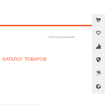
Сб и Вс, а также праздничные дни - выходные
КАТАЛОГ ТОВАРОВ
Холодильное оборудование
Промышленное оборудование
Тепловое оборудование
Нейтральное оборудование
Механическое оборудование
Посудомоечное оборудование
Линии раздачи питания
нская, д.34, Московская область, Лихачевское шоссе, дом 16