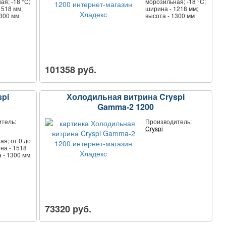
я; -18 °C;
морозильная; -18 °C;
1518 мм;
ширина - 1218 мм;
1300 мм
высота - 1300 мм
101358 руб.
pi
Холодильная витрина Cryspi
Gamma-2 1200
тель:
Производитель:
Cryspi
я; от 0 до
на - 1518
 - 1300 мм
73320 руб.