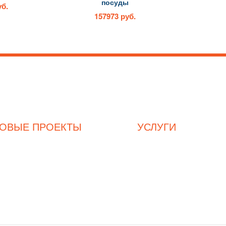
посуды
уб.
157973 руб.
3
hladex@mail.ru
к
Часы работы с
9-00
до
19-00
. 
ТОВЫЕ ПРОЕКТЫ
УСЛУГИ
Магазин продуктов
Комплексное оснащение ресторана
Мясная лавка
Комплексное оснащение магазина
Кондитерский отдел
Пользовательское соглашение
Пиццерия
Дизайн помещений
Кафе
Доставка и оплата
Столовая
Личный кабинет
Адреса офисов: г. Москва, ул. Клязьми