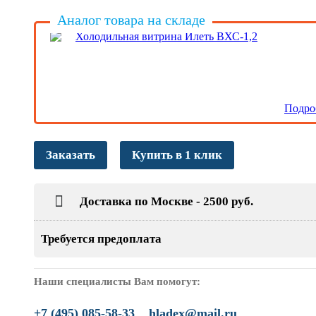
Аналог товара на складе
Холодильная витрина Илеть ВХС-1,2
Подро
Заказать
Купить в 1 клик
Доставка по Москве - 2500 руб.
Требуется предоплата
Наши специалисты Вам помогут:
+7 (495) 085-58-33
hladex@mail.ru