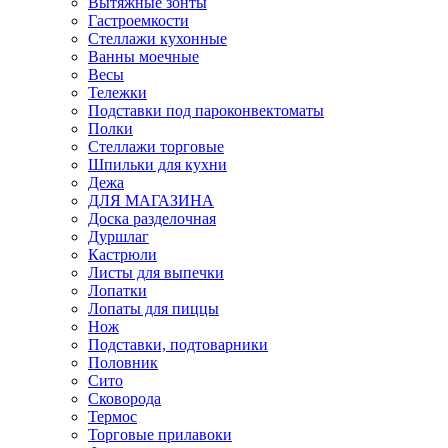
Вытяжные зонты
Гастроемкости
Стеллажи кухонные
Ванны моечные
Весы
Тележки
Подставки под пароконвектоматы
Полки
Стеллажи торговые
Шпильки для кухни
Дежа
ДЛЯ МАГАЗИНА
Доска разделочная
Дуршлаг
Кастрюли
Листы для выпечки
Лопатки
Лопаты для пиццы
Нож
Подставки, подтоварники
Половник
Сито
Сковорода
Термос
Торговые прилавоки