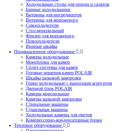
Холодильные столы для пиццы и салатов
Барные холодильники
Витрины для ингредиентов
Витрины для мороженого
Сокоохладители
Стол морозильный
Фризер для мороженого
Пивоохладители
Винные шкафы
Промышленное оборудование
Камеры холодильные
Моноблоки для камер
Сплит-системы для камер
Готовые решения камер POLAIR
Шкафы шоковой заморозки
Горки холодильные с выносным агрегатом
Дверной блок POLAIR
Камеры морозильные
Камеры шоковой заморозки
Стиральные машины
Сушильные машины
Холодильные камеры для цветов
Компрессорно-конденсаторные блоки
Тепловое оборудование
Пароконвектоматы