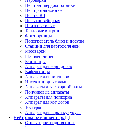
Пароварки
Печи на твердом топливе
Печи ротационные
Печи СВЧ
Печь конвейерная
Плиты газовые
Тепловые витрины
Фритюрницы
Подогреватель блюд и посуды
Станции для картофеля фри
Рисоварки
Шашлычницы
Блинницы
Аппарат для корн-догов
Вафельницы
Аппарат для пончиков
Инсектицидные лампы
Аппараты для сахарной ваты
Пончиковые аппараты
Аппараты для попкорна
Аппарат для хот-догов
Тостеры
Аппарат для варки кукурузы
Нейтральное и инвентарь
Столы производственные