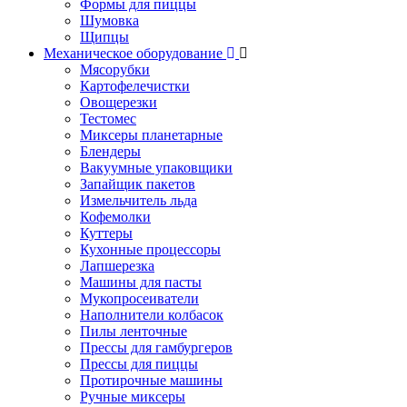
Формы для пиццы
Шумовка
Щипцы
Механическое оборудование
Мясорубки
Картофелечистки
Овощерезки
Тестомес
Миксеры планетарные
Блендеры
Вакуумные упаковщики
Запайщик пакетов
Измельчитель льда
Кофемолки
Куттеры
Кухонные процессоры
Лапшерезка
Машины для пасты
Мукопросеиватели
Наполнители колбасок
Пилы ленточные
Прессы для гамбургеров
Прессы для пиццы
Протирочные машины
Ручные миксеры