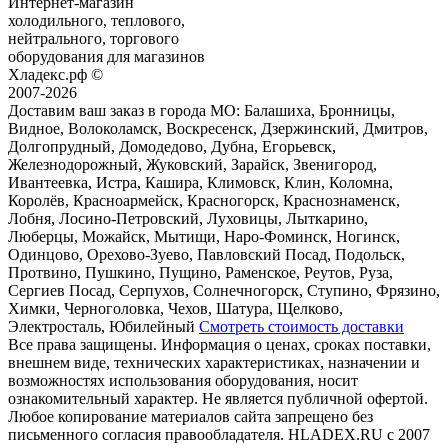
Интернет-магазин
холодильного, теплового,
нейтрального, торгового
оборудования для магазинов
Хладекс.рф ©
2007-2026
Доставим ваш заказ в города МО:
Балашиха, Бронницы,
Видное, Волоколамск, Воскресенск, Дзержинский, Дмитров,
Долгопрудный, Домодедово, Дубна, Егорьевск,
Железнодорожный, Жуковский, Зарайск, Звенигород,
Ивантеевка, Истра, Кашира, Климовск, Клин, Коломна,
Королёв, Красноармейск, Красногорск, Краснознаменск,
Лобня, Лосино-Петровский, Луховицы, Лыткарино,
Люберцы, Можайск, Мытищи, Наро-Фоминск, Ногинск,
Одинцово, Орехово-Зуево, Павловский Посад, Подольск,
Протвино, Пушкино, Пущино, Раменское, Реутов, Руза,
Сергиев Посад, Серпухов, Солнечногорск, Ступино, Фрязино,
Химки, Черноголовка, Чехов, Шатура, Щелково,
Электросталь, Юбилейный
Смотреть стоимость доставки
Все права защищены. Информация о ценах, сроках поставки,
внешнем виде, технических характеристиках, назначении и
возможностях использования оборудования, носит
ознакомительный характер. Не является публичной офертой.
Любое копирование материалов сайта запрещено без
письменного согласия правообладателя. HLADEX.RU c 2007