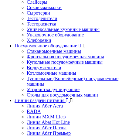
Слайсеры
Соковыжималки
Сыротерки
Тестоделители
Тестораскатка
Универсальные кухонные машины
Упаковочное оборудование
Хлеборезки
Посудомоечное оборудование
Стаканомоечные машины
Фронтальная посудомоечная машина
Купольные посудомоечные машины
Водоумягчители
Котломоечные машины
Туннельные (Конвейерные) посудомоечные
машины
Устройства душирующие
Столы для посудомоечных машин
Линии раздачи питания
Линия Абат Аста
RADA
Линии МХМ Шеф
Линия Abat Hot-Line
Линия Абат Патша
Линия Абат Премьер