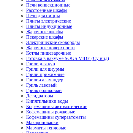
Печи конвекционные
Расстоечные шкафы
Печи для пиццы
Плиты электрические
Плиты индукционные
Жарочные шкафы
Пекарские шкафы
Электрические сковороды
Жарочные поверхности
Котлы пищеварочные
Готовка в вакууме SOUS-VIDE (Су-вид)
Грили для кур
Грили для шаурмы
Грили прижимные
Грили-саламандер
Гриль лавовый
Гриль роликовый
Дегидраторы
Кипятильники воды
Кофемашины автоматические
Кофемашины рожковые
Кофемашины суперавтоматы
Макароноварки
Мармиты тепловые