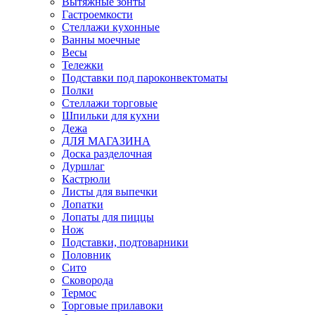
Вытяжные зонты
Гастроемкости
Стеллажи кухонные
Ванны моечные
Весы
Тележки
Подставки под пароконвектоматы
Полки
Стеллажи торговые
Шпильки для кухни
Дежа
ДЛЯ МАГАЗИНА
Доска разделочная
Дуршлаг
Кастрюли
Листы для выпечки
Лопатки
Лопаты для пиццы
Нож
Подставки, подтоварники
Половник
Сито
Сковорода
Термос
Торговые прилавоки