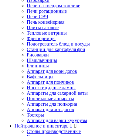
Пароварки
Печи на твердом топливе
Печи ротационные
Печи СВЧ
Печь конвейерная
Плиты газовые
Тепловые витрины
Фритюрницы
Подогреватель блюд и посуды
Станции для картофеля фри
Рисоварки
Шашлычницы
Блинницы
Аппарат для корн-догов
Вафельницы
Аппарат для пончиков
Инсектицидные лампы
Аппараты для сахарной ваты
Пончиковые аппараты
Аппараты для попкорна
Аппарат для хот-догов
Тостеры
Аппарат для варки кукурузы
Нейтральное и инвентарь
Столы производственные