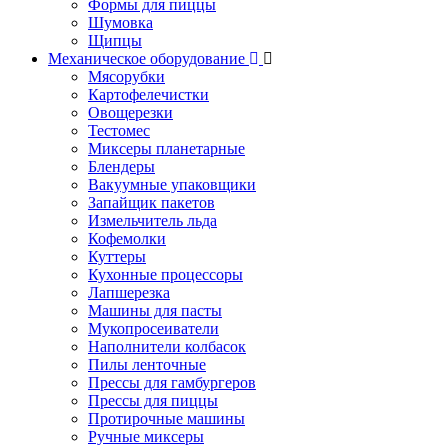
Формы для пиццы
Шумовка
Щипцы
Механическое оборудование
Мясорубки
Картофелечистки
Овощерезки
Тестомес
Миксеры планетарные
Блендеры
Вакуумные упаковщики
Запайщик пакетов
Измельчитель льда
Кофемолки
Куттеры
Кухонные процессоры
Лапшерезка
Машины для пасты
Мукопросеиватели
Наполнители колбасок
Пилы ленточные
Прессы для гамбургеров
Прессы для пиццы
Протирочные машины
Ручные миксеры