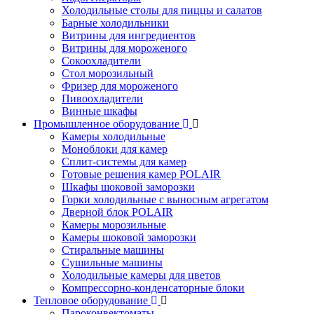
Холодильные столы для пиццы и салатов
Барные холодильники
Витрины для ингредиентов
Витрины для мороженого
Сокоохладители
Стол морозильный
Фризер для мороженого
Пивоохладители
Винные шкафы
Промышленное оборудование
Камеры холодильные
Моноблоки для камер
Сплит-системы для камер
Готовые решения камер POLAIR
Шкафы шоковой заморозки
Горки холодильные с выносным агрегатом
Дверной блок POLAIR
Камеры морозильные
Камеры шоковой заморозки
Стиральные машины
Сушильные машины
Холодильные камеры для цветов
Компрессорно-конденсаторные блоки
Тепловое оборудование
Пароконвектоматы