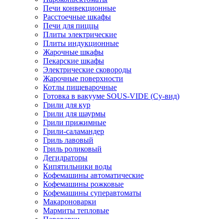
Печи конвекционные
Расстоечные шкафы
Печи для пиццы
Плиты электрические
Плиты индукционные
Жарочные шкафы
Пекарские шкафы
Электрические сковороды
Жарочные поверхности
Котлы пищеварочные
Готовка в вакууме SOUS-VIDE (Су-вид)
Грили для кур
Грили для шаурмы
Грили прижимные
Грили-саламандер
Гриль лавовый
Гриль роликовый
Дегидраторы
Кипятильники воды
Кофемашины автоматические
Кофемашины рожковые
Кофемашины суперавтоматы
Макароноварки
Мармиты тепловые