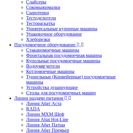
Слайсеры
Соковыжималки
Сыротерки
Тестоделители
Тестораскатка
Универсальные кухонные машины
Упаковочное оборудование
Хлеборезки
Посудомоечное оборудование
Стаканомоечные машины
Фронтальная посудомоечная машина
Купольные посудомоечные машины
Водоумягчители
Котломоечные машины
Туннельные (Конвейерные) посудомоечные
машины
Устройства душирующие
Столы для посудомоечных машин
Линии раздачи питания
Линия Абат Аста
RADA
Линии МХМ Шеф
Линия Abat Hot-Line
Линия Абат Патша
Линия Абат Премьер