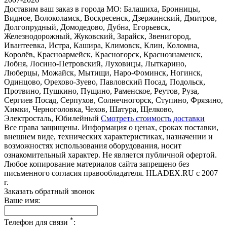
Доставим ваш заказ в города МО:
Балашиха, Бронницы,
Видное, Волоколамск, Воскресенск, Дзержинский, Дмитров,
Долгопрудный, Домодедово, Дубна, Егорьевск,
Железнодорожный, Жуковский, Зарайск, Звенигород,
Ивантеевка, Истра, Кашира, Климовск, Клин, Коломна,
Королёв, Красноармейск, Красногорск, Краснознаменск,
Лобня, Лосино-Петровский, Луховицы, Лыткарино,
Люберцы, Можайск, Мытищи, Наро-Фоминск, Ногинск,
Одинцово, Орехово-Зуево, Павловский Посад, Подольск,
Протвино, Пушкино, Пущино, Раменское, Реутов, Руза,
Сергиев Посад, Серпухов, Солнечногорск, Ступино, Фрязино,
Химки, Черноголовка, Чехов, Шатура, Щелково,
Электросталь, Юбилейный
Смотреть стоимость доставки
Все права защищены. Информация о ценах, сроках поставки,
внешнем виде, технических характеристиках, назначении и
возможностях использования оборудования, носит
ознакомительный характер. Не является публичной офертой.
Любое копирование материалов сайта запрещено без
письменного согласия правообладателя. HLADEX.RU c 2007
г.
Заказать обратный звонок
Ваше имя:
*
Телефон для связи
: