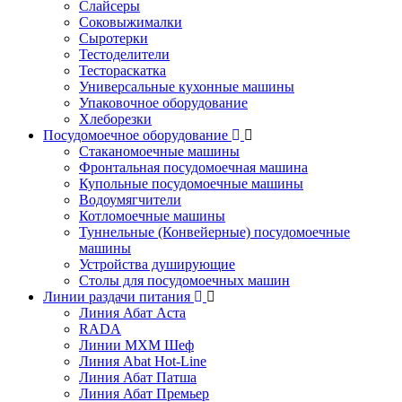
Слайсеры
Соковыжималки
Сыротерки
Тестоделители
Тестораскатка
Универсальные кухонные машины
Упаковочное оборудование
Хлеборезки
Посудомоечное оборудование
Стаканомоечные машины
Фронтальная посудомоечная машина
Купольные посудомоечные машины
Водоумягчители
Котломоечные машины
Туннельные (Конвейерные) посудомоечные
машины
Устройства душирующие
Столы для посудомоечных машин
Линии раздачи питания
Линия Абат Аста
RADA
Линии МХМ Шеф
Линия Abat Hot-Line
Линия Абат Патша
Линия Абат Премьер