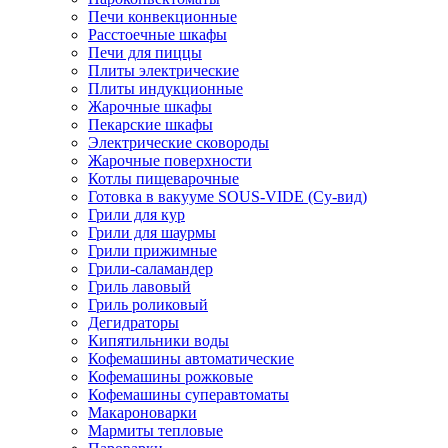
Печи конвекционные
Расстоечные шкафы
Печи для пиццы
Плиты электрические
Плиты индукционные
Жарочные шкафы
Пекарские шкафы
Электрические сковороды
Жарочные поверхности
Котлы пищеварочные
Готовка в вакууме SOUS-VIDE (Су-вид)
Грили для кур
Грили для шаурмы
Грили прижимные
Грили-саламандер
Гриль лавовый
Гриль роликовый
Дегидраторы
Кипятильники воды
Кофемашины автоматические
Кофемашины рожковые
Кофемашины суперавтоматы
Макароноварки
Мармиты тепловые