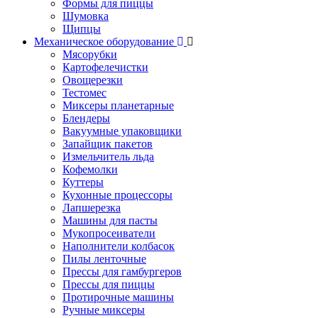
Формы для пиццы
Шумовка
Щипцы
Механическое оборудование
Мясорубки
Картофелечистки
Овощерезки
Тестомес
Миксеры планетарные
Блендеры
Вакуумные упаковщики
Запайщик пакетов
Измельчитель льда
Кофемолки
Куттеры
Кухонные процессоры
Лапшерезка
Машины для пасты
Мукопросеиватели
Наполнители колбасок
Пилы ленточные
Прессы для гамбургеров
Прессы для пиццы
Протирочные машины
Ручные миксеры