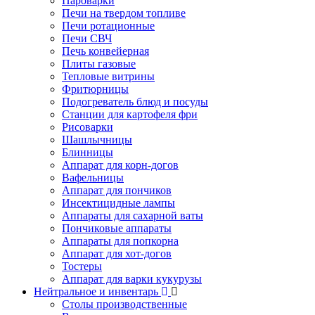
Пароварки
Печи на твердом топливе
Печи ротационные
Печи СВЧ
Печь конвейерная
Плиты газовые
Тепловые витрины
Фритюрницы
Подогреватель блюд и посуды
Станции для картофеля фри
Рисоварки
Шашлычницы
Блинницы
Аппарат для корн-догов
Вафельницы
Аппарат для пончиков
Инсектицидные лампы
Аппараты для сахарной ваты
Пончиковые аппараты
Аппараты для попкорна
Аппарат для хот-догов
Тостеры
Аппарат для варки кукурузы
Нейтральное и инвентарь
Столы производственные