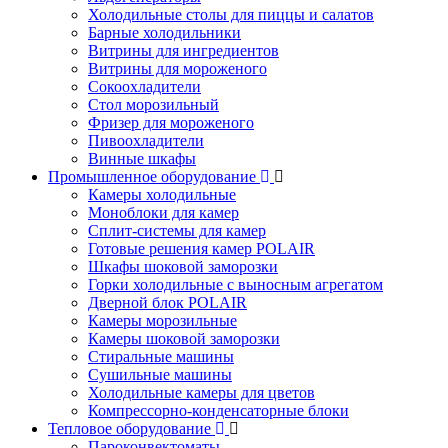
Холодильные столы для пиццы и салатов
Барные холодильники
Витрины для ингредиентов
Витрины для мороженого
Сокоохладители
Стол морозильный
Фризер для мороженого
Пивоохладители
Винные шкафы
Промышленное оборудование
Камеры холодильные
Моноблоки для камер
Сплит-системы для камер
Готовые решения камер POLAIR
Шкафы шоковой заморозки
Горки холодильные с выносным агрегатом
Дверной блок POLAIR
Камеры морозильные
Камеры шоковой заморозки
Стиральные машины
Сушильные машины
Холодильные камеры для цветов
Компрессорно-конденсаторные блоки
Тепловое оборудование
Пароконвектоматы