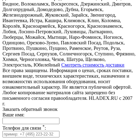
Видное, Волоколамск, Воскресенск, Дзержинский, Дмитров,
Долгопрудный, Домодедово, Дубна, Егорьевск,
Железнодорожный, Жуковский, Зарайск, Звенигород,
Ивантеевка, Истра, Кашира, Климовск, Клин, Коломна,
Королёв, Красноармейск, Красногорск, Краснознаменск,
Лобня, Лосино-Петровский, Луховицы, Лыткарино,
Люберцы, Можайск, Мытищи, Наро-Фоминск, Ногинск,
Одинцово, Орехово-Зуево, Павловский Посад, Подольск,
Протвино, Пушкино, Пущино, Раменское, Реутов, Руза,
Сергиев Посад, Серпухов, Солнечногорск, Ступино, Фрязино,
Химки, Черноголовка, Чехов, Шатура, Щелково,
Электросталь, Юбилейный
Смотреть стоимость доставки
Все права защищены. Информация о ценах, сроках поставки,
внешнем виде, технических характеристиках, назначении и
возможностях использования оборудования, носит
ознакомительный характер. Не является публичной офертой.
Любое копирование материалов сайта запрещено без
письменного согласия правообладателя. HLADEX.RU c 2007
г.
Заказать обратный звонок
Ваше имя:
*
Телефон для связи
: