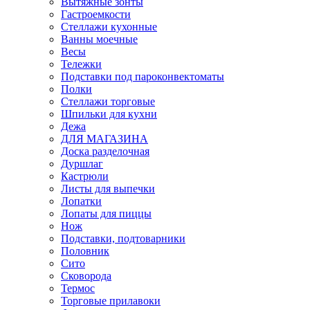
Вытяжные зонты
Гастроемкости
Стеллажи кухонные
Ванны моечные
Весы
Тележки
Подставки под пароконвектоматы
Полки
Стеллажи торговые
Шпильки для кухни
Дежа
ДЛЯ МАГАЗИНА
Доска разделочная
Дуршлаг
Кастрюли
Листы для выпечки
Лопатки
Лопаты для пиццы
Нож
Подставки, подтоварники
Половник
Сито
Сковорода
Термос
Торговые прилавоки