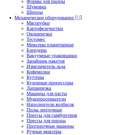
Формы для пиццы
Шумовка
Щипцы
Механическое оборудование
Мясорубки
Картофелечистки
Овощерезки
Тестомес
Миксеры планетарные
Блендеры
Вакуумные упаковщики
Запайщик пакетов
Измельчитель льда
Кофемолки
Куттеры
Кухонные процессоры
Лапшерезка
Машины для пасты
Мукопросеиватели
Наполнители колбасок
Пилы ленточные
Прессы для гамбургеров
Прессы для пиццы
Протирочные машины
Ручные миксеры