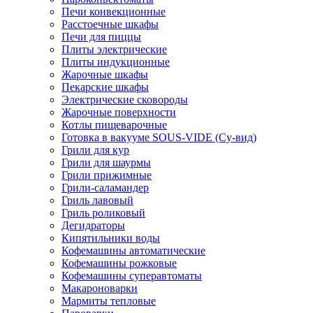
Печи конвекционные
Расстоечные шкафы
Печи для пиццы
Плиты электрические
Плиты индукционные
Жарочные шкафы
Пекарские шкафы
Электрические сковороды
Жарочные поверхности
Котлы пищеварочные
Готовка в вакууме SOUS-VIDE (Су-вид)
Грили для кур
Грили для шаурмы
Грили прижимные
Грили-саламандер
Гриль лавовый
Гриль роликовый
Дегидраторы
Кипятильники воды
Кофемашины автоматические
Кофемашины рожковые
Кофемашины суперавтоматы
Макароноварки
Мармиты тепловые