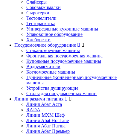
Слайсеры
Соковыжималки
Сыротерки
Тестоделители
Тестораскатка
Универсальные кухонные машины
Упаковочное оборудование
Хлеборезки
Посудомоечное оборудование
Стаканомоечные машины
Фронтальная посудомоечная машина
Купольные посудомоечные машины
Водоумягчители
Котломоечные машины
Туннельные (Конвейерные) посудомоечные
машины
Устройства душирующие
Столы для посудомоечных машин
Линии раздачи питания
Линия Абат Аста
RADA
Линии МХМ Шеф
Линия Abat Hot-Line
Линия Абат Патша
Линия Абат Премьер