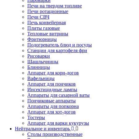
Пароварки
Печи на твердом топливе
Печи ротационные
Печи СВЧ
Печь конвейерная
Плиты газовые
Тепловые витрины
Фритюрницы
Подогреватель блюд и посуды
Станции для картофеля фри
Рисоварки
Шашлычницы
Блинницы
Аппарат для корн-догов
Вафельницы
Аппарат для пончиков
Инсектицидные лампы
Аппараты для сахарной ваты
Пончиковые аппараты
Аппараты для попкорна
Аппарат для хот-догов
Тостеры
Аппарат для варки кукурузы
Нейтральное и инвентарь
Столы производственные