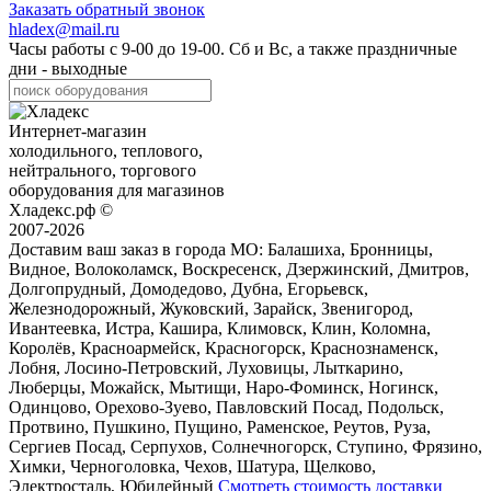
Заказать обратный звонок
hladex@mail.ru
Часы работы с
9-00
до
19-00
. Сб и Вс, а также праздничные
дни - выходные
Интернет-магазин
холодильного, теплового,
нейтрального, торгового
оборудования для магазинов
Хладекс.рф ©
2007-2026
Доставим ваш заказ в города МО:
Балашиха, Бронницы,
Видное, Волоколамск, Воскресенск, Дзержинский, Дмитров,
Долгопрудный, Домодедово, Дубна, Егорьевск,
Железнодорожный, Жуковский, Зарайск, Звенигород,
Ивантеевка, Истра, Кашира, Климовск, Клин, Коломна,
Королёв, Красноармейск, Красногорск, Краснознаменск,
Лобня, Лосино-Петровский, Луховицы, Лыткарино,
Люберцы, Можайск, Мытищи, Наро-Фоминск, Ногинск,
Одинцово, Орехово-Зуево, Павловский Посад, Подольск,
Протвино, Пушкино, Пущино, Раменское, Реутов, Руза,
Сергиев Посад, Серпухов, Солнечногорск, Ступино, Фрязино,
Химки, Черноголовка, Чехов, Шатура, Щелково,
Электросталь, Юбилейный
Смотреть стоимость доставки