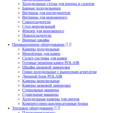
Холодильные столы для пиццы и салатов
Барные холодильники
Витрины для ингредиентов
Витрины для мороженого
Сокоохладители
Стол морозильный
Фризер для мороженого
Пивоохладители
Винные шкафы
Промышленное оборудование
Камеры холодильные
Моноблоки для камер
Сплит-системы для камер
Готовые решения камер POLAIR
Шкафы шоковой заморозки
Горки холодильные с выносным агрегатом
Дверной блок POLAIR
Камеры морозильные
Камеры шоковой заморозки
Стиральные машины
Сушильные машины
Холодильные камеры для цветов
Компрессорно-конденсаторные блоки
Тепловое оборудование
Пароконвектоматы