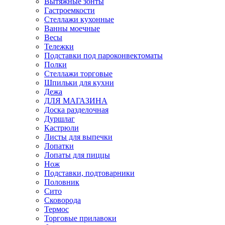
Вытяжные зонты
Гастроемкости
Стеллажи кухонные
Ванны моечные
Весы
Тележки
Подставки под пароконвектоматы
Полки
Стеллажи торговые
Шпильки для кухни
Дежа
ДЛЯ МАГАЗИНА
Доска разделочная
Дуршлаг
Кастрюли
Листы для выпечки
Лопатки
Лопаты для пиццы
Нож
Подставки, подтоварники
Половник
Сито
Сковорода
Термос
Торговые прилавоки