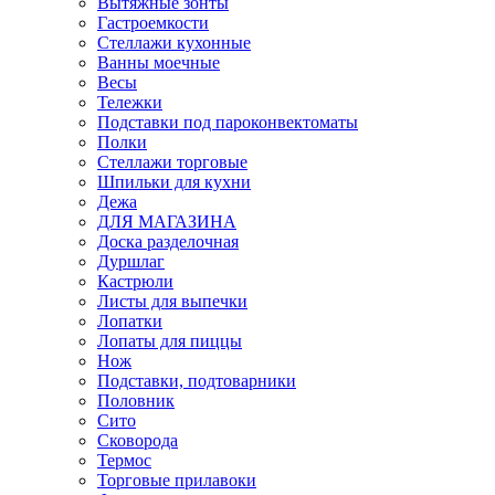
Вытяжные зонты
Гастроемкости
Стеллажи кухонные
Ванны моечные
Весы
Тележки
Подставки под пароконвектоматы
Полки
Стеллажи торговые
Шпильки для кухни
Дежа
ДЛЯ МАГАЗИНА
Доска разделочная
Дуршлаг
Кастрюли
Листы для выпечки
Лопатки
Лопаты для пиццы
Нож
Подставки, подтоварники
Половник
Сито
Сковорода
Термос
Торговые прилавоки