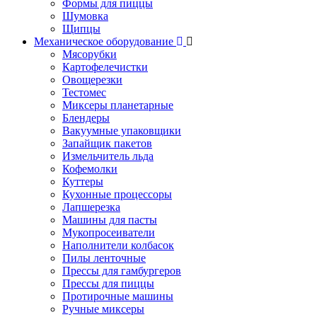
Формы для пиццы
Шумовка
Щипцы
Механическое оборудование
Мясорубки
Картофелечистки
Овощерезки
Тестомес
Миксеры планетарные
Блендеры
Вакуумные упаковщики
Запайщик пакетов
Измельчитель льда
Кофемолки
Куттеры
Кухонные процессоры
Лапшерезка
Машины для пасты
Мукопросеиватели
Наполнители колбасок
Пилы ленточные
Прессы для гамбургеров
Прессы для пиццы
Протирочные машины
Ручные миксеры