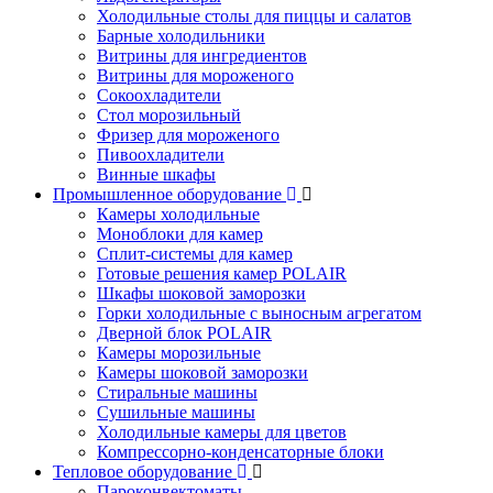
Холодильные столы для пиццы и салатов
Барные холодильники
Витрины для ингредиентов
Витрины для мороженого
Сокоохладители
Стол морозильный
Фризер для мороженого
Пивоохладители
Винные шкафы
Промышленное оборудование
Камеры холодильные
Моноблоки для камер
Сплит-системы для камер
Готовые решения камер POLAIR
Шкафы шоковой заморозки
Горки холодильные с выносным агрегатом
Дверной блок POLAIR
Камеры морозильные
Камеры шоковой заморозки
Стиральные машины
Сушильные машины
Холодильные камеры для цветов
Компрессорно-конденсаторные блоки
Тепловое оборудование
Пароконвектоматы