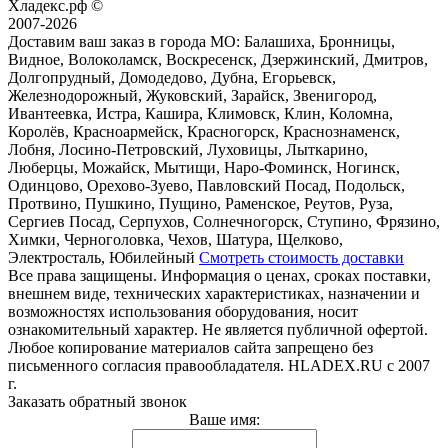
Хладекс.рф ©
2007-2026
Доставим ваш заказ в города МО:
Балашиха, Бронницы,
Видное, Волоколамск, Воскресенск, Дзержинский, Дмитров,
Долгопрудный, Домодедово, Дубна, Егорьевск,
Железнодорожный, Жуковский, Зарайск, Звенигород,
Ивантеевка, Истра, Кашира, Климовск, Клин, Коломна,
Королёв, Красноармейск, Красногорск, Краснознаменск,
Лобня, Лосино-Петровский, Луховицы, Лыткарино,
Люберцы, Можайск, Мытищи, Наро-Фоминск, Ногинск,
Одинцово, Орехово-Зуево, Павловский Посад, Подольск,
Протвино, Пушкино, Пущино, Раменское, Реутов, Руза,
Сергиев Посад, Серпухов, Солнечногорск, Ступино, Фрязино,
Химки, Черноголовка, Чехов, Шатура, Щелково,
Электросталь, Юбилейный
Смотреть стоимость доставки
Все права защищены. Информация о ценах, сроках поставки,
внешнем виде, технических характеристиках, назначении и
возможностях использования оборудования, носит
ознакомительный характер. Не является публичной офертой.
Любое копирование материалов сайта запрещено без
письменного согласия правообладателя. HLADEX.RU c 2007
г.
Заказать обратный звонок
Ваше имя: