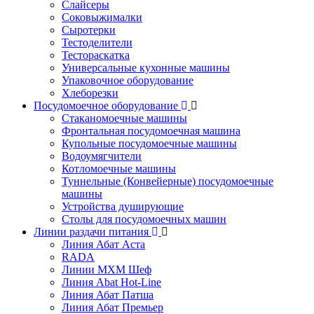
Слайсеры
Соковыжималки
Сыротерки
Тестоделители
Тестораскатка
Универсальные кухонные машины
Упаковочное оборудование
Хлеборезки
Посудомоечное оборудование
Стаканомоечные машины
Фронтальная посудомоечная машина
Купольные посудомоечные машины
Водоумягчители
Котломоечные машины
Туннельные (Конвейерные) посудомоечные
машины
Устройства душирующие
Столы для посудомоечных машин
Линии раздачи питания
Линия Абат Аста
RADA
Линии МХМ Шеф
Линия Abat Hot-Line
Линия Абат Патша
Линия Абат Премьер