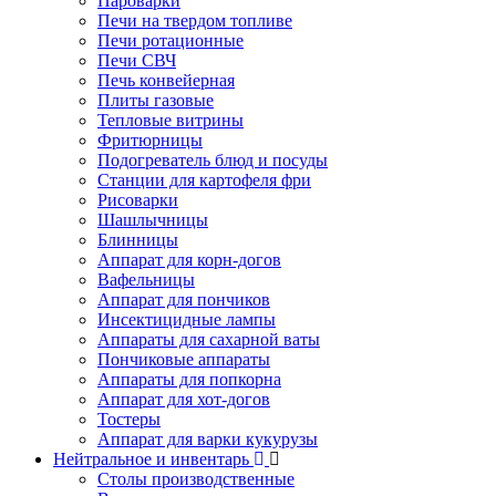
Пароварки
Печи на твердом топливе
Печи ротационные
Печи СВЧ
Печь конвейерная
Плиты газовые
Тепловые витрины
Фритюрницы
Подогреватель блюд и посуды
Станции для картофеля фри
Рисоварки
Шашлычницы
Блинницы
Аппарат для корн-догов
Вафельницы
Аппарат для пончиков
Инсектицидные лампы
Аппараты для сахарной ваты
Пончиковые аппараты
Аппараты для попкорна
Аппарат для хот-догов
Тостеры
Аппарат для варки кукурузы
Нейтральное и инвентарь
Столы производственные