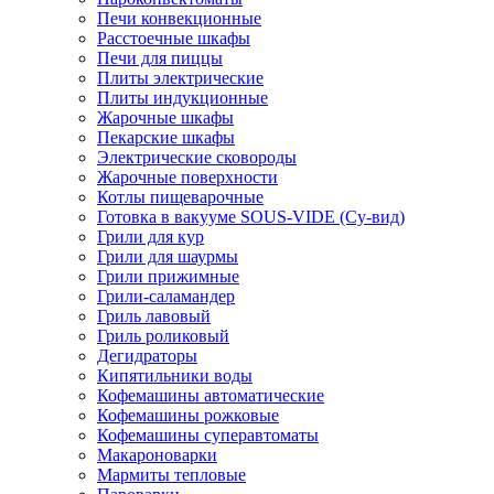
Печи конвекционные
Расстоечные шкафы
Печи для пиццы
Плиты электрические
Плиты индукционные
Жарочные шкафы
Пекарские шкафы
Электрические сковороды
Жарочные поверхности
Котлы пищеварочные
Готовка в вакууме SOUS-VIDE (Су-вид)
Грили для кур
Грили для шаурмы
Грили прижимные
Грили-саламандер
Гриль лавовый
Гриль роликовый
Дегидраторы
Кипятильники воды
Кофемашины автоматические
Кофемашины рожковые
Кофемашины суперавтоматы
Макароноварки
Мармиты тепловые