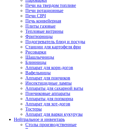
Пароварки
Печи на твердом топливе
Печи ротационные
Печи СВЧ
Печь конвейерная
Плиты газовые
Тепловые витрины
Фритюрницы
Подогреватель блюд и посуды
Станции для картофеля фри
Рисоварки
Шашлычницы
Блинницы
Аппарат для корн-догов
Вафельницы
Аппарат для пончиков
Инсектицидные лампы
Аппараты для сахарной ваты
Пончиковые аппараты
Аппараты для попкорна
Аппарат для хот-догов
Тостеры
Аппарат для варки кукурузы
Нейтральное и инвентарь
Столы производственные