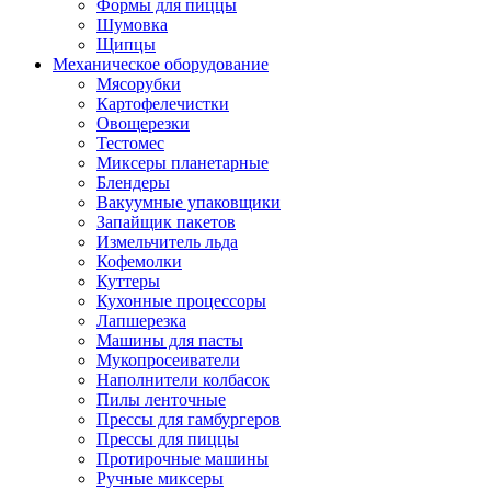
Формы для пиццы
Шумовка
Щипцы
Механическое оборудование
Мясорубки
Картофелечистки
Овощерезки
Тестомес
Миксеры планетарные
Блендеры
Вакуумные упаковщики
Запайщик пакетов
Измельчитель льда
Кофемолки
Куттеры
Кухонные процессоры
Лапшерезка
Машины для пасты
Мукопросеиватели
Наполнители колбасок
Пилы ленточные
Прессы для гамбургеров
Прессы для пиццы
Протирочные машины
Ручные миксеры