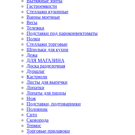
Вытяжные зонты
Гастроемкости
Стеллажи кухонные
Ванны моечные
Весы
Тележки
Подставки под пароконвектоматы
Полки
Стеллажи торговые
Шпильки для кухни
Дежа
ДЛЯ МАГАЗИНА
Доска разделочная
Дуршлаг
Кастрюли
Листы для выпечки
Лопатки
Лопаты для пиццы
Нож
Подставки, подтоварники
Половник
Сито
Сковорода
Термос
Торговые прилавоки