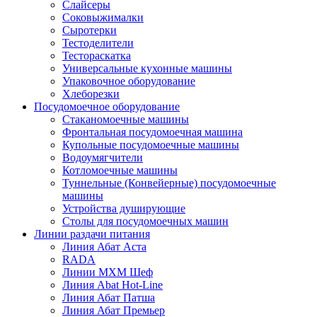
Слайсеры
Соковыжималки
Сыротерки
Тестоделители
Тестораскатка
Универсальные кухонные машины
Упаковочное оборудование
Хлеборезки
Посудомоечное оборудование
Стаканомоечные машины
Фронтальная посудомоечная машина
Купольные посудомоечные машины
Водоумягчители
Котломоечные машины
Туннельные (Конвейерные) посудомоечные
машины
Устройства душирующие
Столы для посудомоечных машин
Линии раздачи питания
Линия Абат Аста
RADA
Линии МХМ Шеф
Линия Abat Hot-Line
Линия Абат Патша
Линия Абат Премьер