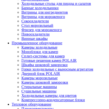
Холодильные столы для пиццы и салатов
Барные холодильники
Витрины для ингредиентов
Витрины для мороженого
Сокоохладители
Стол морозильный
Фризер для мороженого
Пивоохладители
Винные шкафы
Промышленное оборудование
Камеры холодильные
Моноблоки для камер
Сплит-системы для камер
Готовые решения камер POLAIR
Шкафы шоковой заморозки
Горки холодильные с выносным агрегатом
Дверной блок POLAIR
Камеры морозильные
Камеры шоковой заморозки
Стиральные машины
Сушильные машины
Холодильные камеры для цветов
Компрессорно-конденсаторные блоки
Тепловое оборудование
Пароконвектоматы