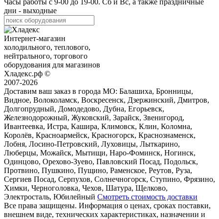
Часы работы с
9-00
до
19-00
. Сб и Вс, а также праздничные
дни - выходные
Интернет-магазин
холодильного, теплового,
нейтрального, торгового
оборудования для магазинов
Хладекс.рф ©
2007-2026
Доставим ваш заказ в города МО:
Балашиха, Бронницы,
Видное, Волоколамск, Воскресенск, Дзержинский, Дмитров,
Долгопрудный, Домодедово, Дубна, Егорьевск,
Железнодорожный, Жуковский, Зарайск, Звенигород,
Ивантеевка, Истра, Кашира, Климовск, Клин, Коломна,
Королёв, Красноармейск, Красногорск, Краснознаменск,
Лобня, Лосино-Петровский, Луховицы, Лыткарино,
Люберцы, Можайск, Мытищи, Наро-Фоминск, Ногинск,
Одинцово, Орехово-Зуево, Павловский Посад, Подольск,
Протвино, Пушкино, Пущино, Раменское, Реутов, Руза,
Сергиев Посад, Серпухов, Солнечногорск, Ступино, Фрязино,
Химки, Черноголовка, Чехов, Шатура, Щелково,
Электросталь, Юбилейный
Смотреть стоимость доставки
Все права защищены. Информация о ценах, сроках поставки,
внешнем виде, технических характеристиках, назначении и