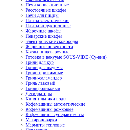
Печи конвекционные
Расстоечные шкафы
Печи для пиццы
Плиты электрические
Плиты индукционные
Жарочные шкафы
Пекарские шкафы
Электрические сковороды
Жарочные поверхности
Котлы пищеварочные
Готовка в вакууме SOUS-VIDE (Су-вид)
Грили для кур
Грили для шаурмы
Грили прижимные
Грили-саламандер
Гриль лавовый
Гриль роликовый
Дегидраторы
Кипятильники воды
Кофемашины автоматические
Кофемашины рожковые
Кофемашины суперавтоматы
Макароноварки
Мармиты тепловые