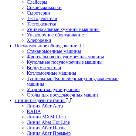
Слайсеры
Соковыжималки
Сыротерки
Тестоделители
Тестораскатка
Универсальные кухонные машины
Упаковочное оборудование
Хлеборезки
Посудомоечное оборудование
Стаканомоечные машины
Фронтальная посудомоечная машина
Купольные посудомоечные машины
Водоумягчители
Котломоечные машины
Туннельные (Конвейерные) посудомоечные
машины
Устройства душирующие
Столы для посудомоечных машин
Линии раздачи питания
Линия Абат Аста
RADA
Линии МХМ Шеф
Линия Abat Hot-Line
Линия Абат Патша
Линия Абат Премьер