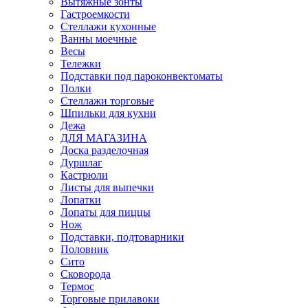
Вытяжные зонты
Гастроемкости
Стеллажи кухонные
Ванны моечные
Весы
Тележки
Подставки под пароконвектоматы
Полки
Стеллажи торговые
Шпильки для кухни
Дежа
ДЛЯ МАГАЗИНА
Доска разделочная
Дуршлаг
Кастрюли
Листы для выпечки
Лопатки
Лопаты для пиццы
Нож
Подставки, подтоварники
Половник
Сито
Сковорода
Термос
Торговые прилавоки