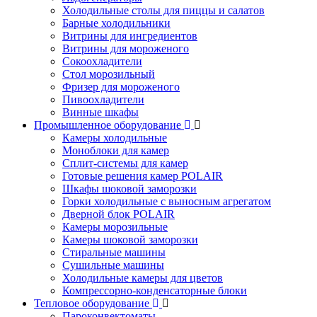
Холодильные столы для пиццы и салатов
Барные холодильники
Витрины для ингредиентов
Витрины для мороженого
Сокоохладители
Стол морозильный
Фризер для мороженого
Пивоохладители
Винные шкафы
Промышленное оборудование
Камеры холодильные
Моноблоки для камер
Сплит-системы для камер
Готовые решения камер POLAIR
Шкафы шоковой заморозки
Горки холодильные с выносным агрегатом
Дверной блок POLAIR
Камеры морозильные
Камеры шоковой заморозки
Стиральные машины
Сушильные машины
Холодильные камеры для цветов
Компрессорно-конденсаторные блоки
Тепловое оборудование
Пароконвектоматы