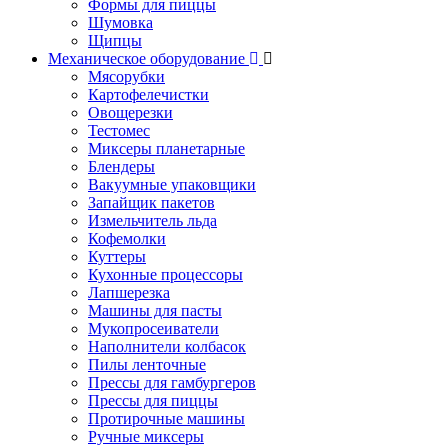
Формы для пиццы
Шумовка
Щипцы
Механическое оборудование
Мясорубки
Картофелечистки
Овощерезки
Тестомес
Миксеры планетарные
Блендеры
Вакуумные упаковщики
Запайщик пакетов
Измельчитель льда
Кофемолки
Куттеры
Кухонные процессоры
Лапшерезка
Машины для пасты
Мукопросеиватели
Наполнители колбасок
Пилы ленточные
Прессы для гамбургеров
Прессы для пиццы
Протирочные машины
Ручные миксеры