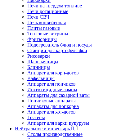
Пароварки
Печи на твердом топливе
Печи ротационные
Печи СВЧ
Печь конвейерная
Плиты газовые
Тепловые витрины
Фритюрницы
Подогреватель блюд и посуды
Станции для картофеля фри
Рисоварки
Шашлычницы
Блинницы
Аппарат для корн-догов
Вафельницы
Аппарат для пончиков
Инсектицидные лампы
Аппараты для сахарной ваты
Пончиковые аппараты
Аппараты для попкорна
Аппарат для хот-догов
Тостеры
Аппарат для варки кукурузы
Нейтральное и инвентарь
Столы производственные