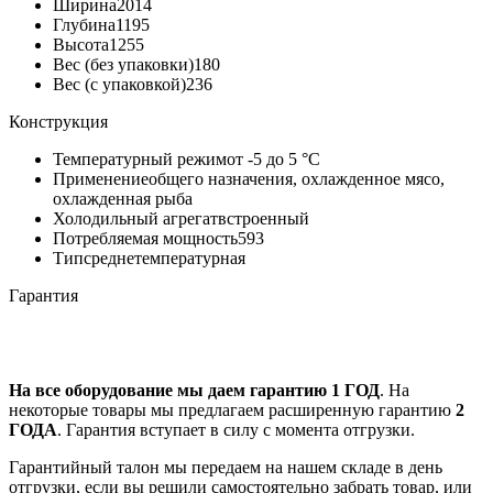
Ширина
2014
Глубина
1195
Высота
1255
Вес (без упаковки)
180
Вес (с упаковкой)
236
Конструкция
Температурный режим
от -5 до 5 °C
Применение
общего назначения, охлажденное мясо,
охлажденная рыба
Холодильный агрегат
встроенный
Потребляемая мощность
593
Тип
среднетемпературная
Гарантия
На все оборудование мы даем гарантию 1 ГОД
. На
некоторые товары мы предлагаем расширенную гарантию
2
ГОДА
. Гарантия вступает в силу с момента отгрузки.
Гарантийный талон мы передаем на нашем складе в день
отгрузки, если вы решили самостоятельно забрать товар, или