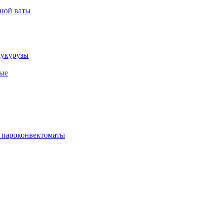
рной ваты
кукурузы
ые
 пароконвектоматы