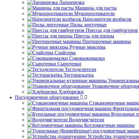
Лапшерезка
Машины для пасты
Мукопросеиватели
Наполнители колбасок
Пилы ленточные
Прессы для гамбургеров
Прессы для пиццы
Протирочные машины
Ручные миксеры
Слайсеры
Соковыжималки
Сыротерки
Тестоделители
Тестораскатка
Универсальны
Упаковочное оборудо
Хлеборезки
Посудомоечное оборудование
Стаканомоечные маш
Фронтальна
Купольные 
Водоумягчители
Котломоечные машины
Устройства душирующи