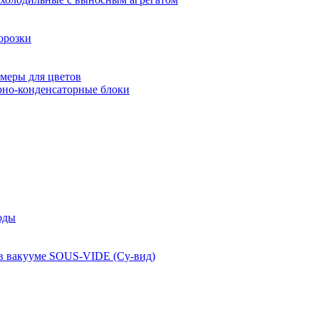
орозки
меры для цветов
рно-конденсаторные блоки
оды
 в вакууме SOUS-VIDE (Су-вид)