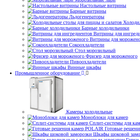
Настольные витрины
Барные витрины
Льдогенераторы
Холоди
Барные холодильники
Витрины для ингред
Витрины для морожен
Сокоохладители
Стол морозильный
Фризер для мороженого
Пивоохладители
Винные шкафы
Промышленное оборудование
Камеры холодильные
Моноблоки для камер
Сплит-системы для ка
Готовые решен
Шкафы шоковой замо
Горки