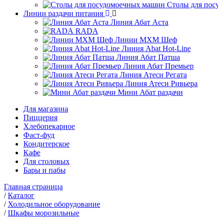
Столы для по
Линии раздачи питания
Линия Абат Аста
RADA
Линии МХМ Шеф
Линия Abat Hot-Line
Линия Абат Патша
Линия Абат Премьер
Линия Атеси Регата
Линия Атеси Ривьера
Мини Абат раздачи
Для магазина
Пиццерия
Хлебопекарное
Фаст-фуд
Кондитерское
Кафе
Для столовых
Бары и пабы
Главная страница
/
Каталог
/
Холодильное оборудование
/
Шкафы морозильные