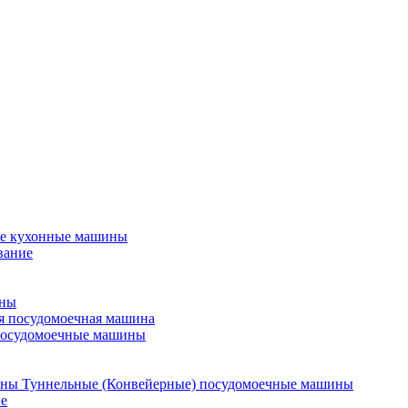
е кухонные машины
вание
ины
я посудомоечная машина
посудомоечные машины
Туннельные (Конвейерные) посудомоечные машины
е