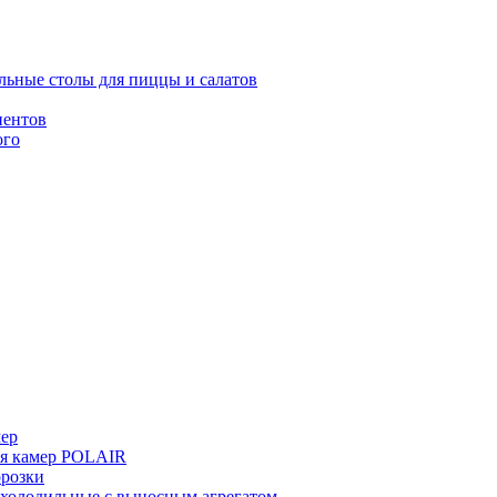
льные столы для пиццы и салатов
иентов
ого
мер
ия камер POLAIR
розки
 холодильные с выносным агрегатом