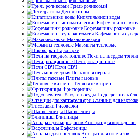
Гриль лавовый
Гриль роликовый
Дегидраторы
Кипятильники воды
Кофемашины автом
Кофемашины рожковые
Кофемашины супер
Макароноварки
Мармиты тепловые
Пароварки
Печи на твердом топли
Печи ротационные
Печи СВЧ
Печь конвейерная
Плиты газовые
Тепловые витрины
Фритюрницы
Подогреватель блю
Станции для картофе
Рисоварки
Шашлычницы
Блинницы
Аппарат для корн-догов
Вафельницы
Аппарат для пончиков