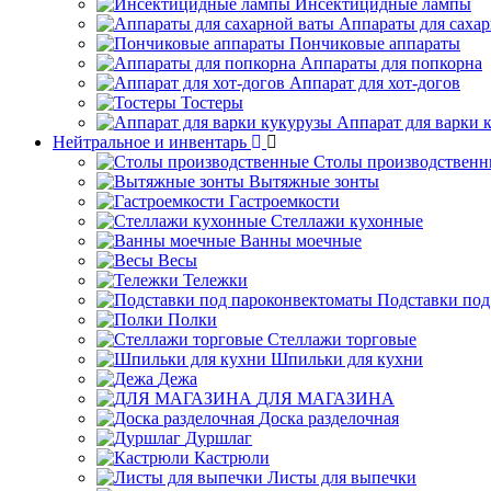
Инсектицидные лампы
Аппараты для саха
Пончиковые аппараты
Аппараты для попкорна
Аппарат для хот-догов
Тостеры
Аппарат для варки 
Нейтральное и инвентарь
Столы производственн
Вытяжные зонты
Гастроемкости
Стеллажи кухонные
Ванны моечные
Весы
Тележки
Подставки под
Полки
Стеллажи торговые
Шпильки для кухни
Дежа
ДЛЯ МАГАЗИНА
Доска разделочная
Дуршлаг
Кастрюли
Листы для выпечки