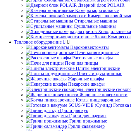
Дверной блок POLAIR
Камеры морозильные
Камеры шоковой зам
Стиральные машины
Сушильные машины
Холодильные ка
Компрессо
Тепловое оборудование
Пароконвектоматы
Печи конвекционные
Расстоечные шкафы
Печи для пиццы
Плиты электрические
Плиты индукционные
Жарочные шкафы
Пекарские шкафы
Электрические сковор
Жарочные поверхности
Котлы пищеварочные
Готовка
Грили для кур
Грили для шаурмы
Грили прижимные
Грили-саламандер