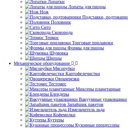
Лопатки
Лопаты для пиццы
Нож
Подставки, подтоварн
Половник
Сито
Сковорода
Термос
Торговые прилавоки
Формы для пиццы
Шумовка
Щипцы
Механическое оборудование
Мясорубки
Картофелечистки
Овощерезки
Тестомес
Миксеры планетарные
Блендеры
Вакуумные упаковщики
Запайщик пакетов
Измельчитель льда
Кофемолки
Куттеры
Кухонные процессоры