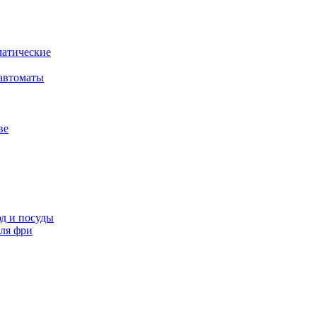
атические
автоматы
ве
д и посуды
ля фри