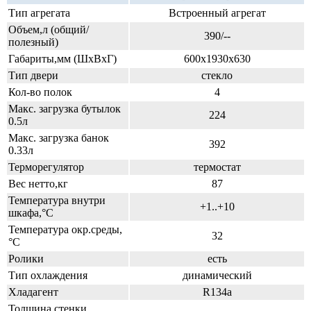
Тип агрегата
Встроенный агрегат
Объем,л (общий/
390/--
полезный)
Габариты,мм (ШхВхГ)
600x1930x630
Тип двери
стекло
Кол-во полок
4
Макс. загрузка бутылок
224
0.5л
Макс. загрузка банок
392
0.33л
Терморегулятор
термостат
Вес нетто,кг
87
Температура внутри
+1..+10
шкафа,°С
Температура окр.среды,
32
°С
Ролики
есть
Тип охлаждения
динамический
Хладагент
R134a
Толщина стенки