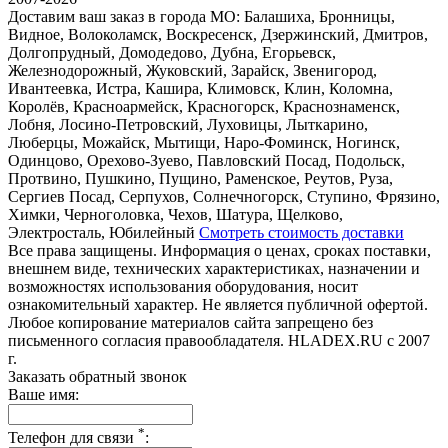
Доставим ваш заказ в города МО:
Балашиха, Бронницы,
Видное, Волоколамск, Воскресенск, Дзержинский, Дмитров,
Долгопрудный, Домодедово, Дубна, Егорьевск,
Железнодорожный, Жуковский, Зарайск, Звенигород,
Ивантеевка, Истра, Кашира, Климовск, Клин, Коломна,
Королёв, Красноармейск, Красногорск, Краснознаменск,
Лобня, Лосино-Петровский, Луховицы, Лыткарино,
Люберцы, Можайск, Мытищи, Наро-Фоминск, Ногинск,
Одинцово, Орехово-Зуево, Павловский Посад, Подольск,
Протвино, Пушкино, Пущино, Раменское, Реутов, Руза,
Сергиев Посад, Серпухов, Солнечногорск, Ступино, Фрязино,
Химки, Черноголовка, Чехов, Шатура, Щелково,
Электросталь, Юбилейный
Смотреть стоимость доставки
Все права защищены. Информация о ценах, сроках поставки,
внешнем виде, технических характеристиках, назначении и
возможностях использования оборудования, носит
ознакомительный характер. Не является публичной офертой.
Любое копирование материалов сайта запрещено без
письменного согласия правообладателя. HLADEX.RU c 2007
г.
Заказать обратный звонок
Ваше имя:
*
Телефон для связи
: