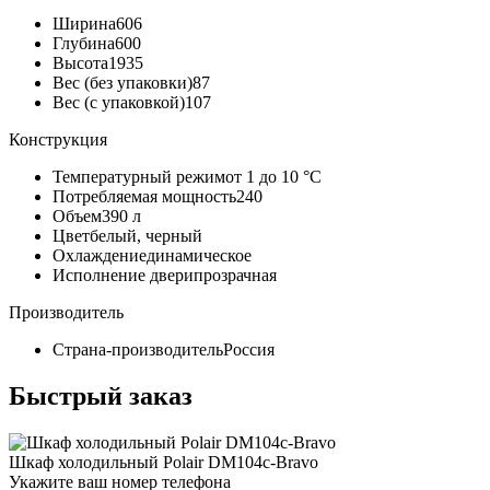
Ширина
606
Глубина
600
Высота
1935
Вес (без упаковки)
87
Вес (с упаковкой)
107
Конструкция
Температурный режим
от 1 до 10 °C
Потребляемая мощность
240
Объем
390 л
Цвет
белый, черный
Охлаждение
динамическое
Исполнение двери
прозрачная
Производитель
Страна-производитель
Россия
Быстрый заказ
Шкаф холодильный Polair DM104c-Bravo
Укажите ваш номер телефона