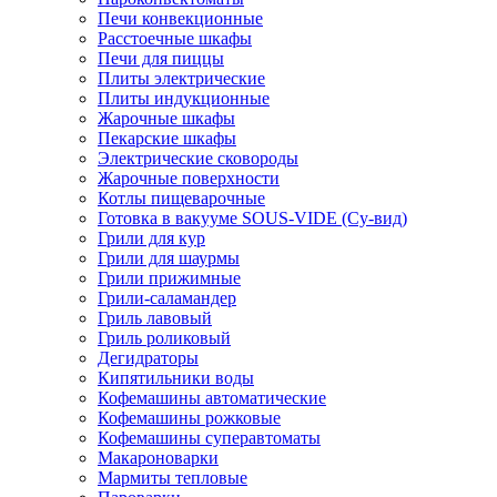
Печи конвекционные
Расстоечные шкафы
Печи для пиццы
Плиты электрические
Плиты индукционные
Жарочные шкафы
Пекарские шкафы
Электрические сковороды
Жарочные поверхности
Котлы пищеварочные
Готовка в вакууме SOUS-VIDE (Су-вид)
Грили для кур
Грили для шаурмы
Грили прижимные
Грили-саламандер
Гриль лавовый
Гриль роликовый
Дегидраторы
Кипятильники воды
Кофемашины автоматические
Кофемашины рожковые
Кофемашины суперавтоматы
Макароноварки
Мармиты тепловые