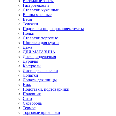
Вытяжные зонты
Гастроемкости
Стеллажи кухонные
Ванны моечные
Весы
Тележки
Подставки под пароконвектоматы
Полки
Стеллажи торговые
Шпильки для кухни
Дежа
ДЛЯ МАГАЗИНА
Доска разделочная
Дуршлаг
Кастрюли
Листы для выпечки
Лопатки
Лопаты для пиццы
Нож
Подставки, подтоварники
Половник
Сито
Сковорода
Термос
Торговые прилавоки