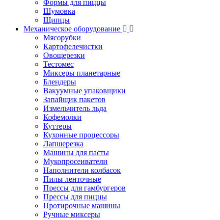
Формы для пиццы
Шумовка
Щипцы
Механическое оборудование
Мясорубки
Картофелечистки
Овощерезки
Тестомес
Миксеры планетарные
Блендеры
Вакуумные упаковщики
Запайщик пакетов
Измельчитель льда
Кофемолки
Куттеры
Кухонные процессоры
Лапшерезка
Машины для пасты
Мукопросеиватели
Наполнители колбасок
Пилы ленточные
Прессы для гамбургеров
Прессы для пиццы
Протирочные машины
Ручные миксеры