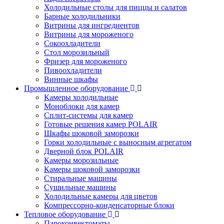
Холодильные столы для пиццы и салатов
Барные холодильники
Витрины для ингредиентов
Витрины для мороженого
Сокоохладители
Стол морозильный
Фризер для мороженого
Пивоохладители
Винные шкафы
Промышленное оборудование
Камеры холодильные
Моноблоки для камер
Сплит-системы для камер
Готовые решения камер POLAIR
Шкафы шоковой заморозки
Горки холодильные с выносным агрегатом
Дверной блок POLAIR
Камеры морозильные
Камеры шоковой заморозки
Стиральные машины
Сушильные машины
Холодильные камеры для цветов
Компрессорно-конденсаторные блоки
Тепловое оборудование
Пароконвектоматы