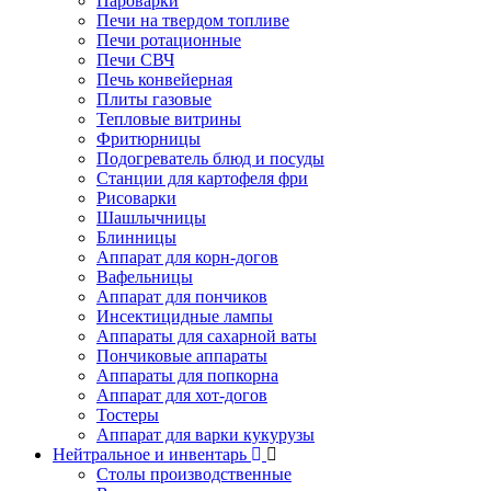
Пароварки
Печи на твердом топливе
Печи ротационные
Печи СВЧ
Печь конвейерная
Плиты газовые
Тепловые витрины
Фритюрницы
Подогреватель блюд и посуды
Станции для картофеля фри
Рисоварки
Шашлычницы
Блинницы
Аппарат для корн-догов
Вафельницы
Аппарат для пончиков
Инсектицидные лампы
Аппараты для сахарной ваты
Пончиковые аппараты
Аппараты для попкорна
Аппарат для хот-догов
Тостеры
Аппарат для варки кукурузы
Нейтральное и инвентарь
Столы производственные