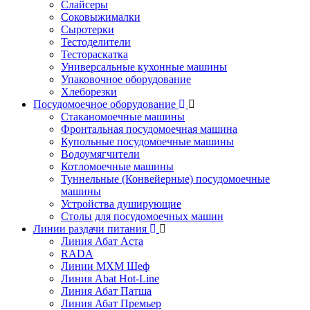
Слайсеры
Соковыжималки
Сыротерки
Тестоделители
Тестораскатка
Универсальные кухонные машины
Упаковочное оборудование
Хлеборезки
Посудомоечное оборудование
Стаканомоечные машины
Фронтальная посудомоечная машина
Купольные посудомоечные машины
Водоумягчители
Котломоечные машины
Туннельные (Конвейерные) посудомоечные
машины
Устройства душирующие
Столы для посудомоечных машин
Линии раздачи питания
Линия Абат Аста
RADA
Линии МХМ Шеф
Линия Abat Hot-Line
Линия Абат Патша
Линия Абат Премьер