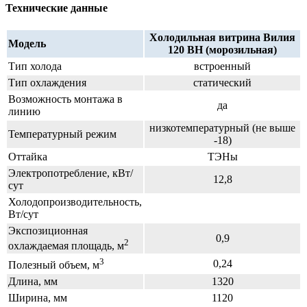
Технические данные
Холодильная витрина Вилия
Модель
120 ВН (морозильная)
Тип холода
встроенный
Тип охлаждения
статический
Возможность монтажа в
да
линию
низкотемпературный (не выше
Температурный режим
-18)
Оттайка
ТЭНы
Электропотребление, кВт/
12,8
сут
Холодопроизводительность,
Вт/сут
Экспозиционная
0,9
2
охлаждаемая площадь, м
3
0,24
Полезный объем, м
Длина, мм
1320
Ширина, мм
1120