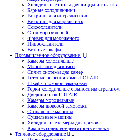
Холодильные столы для пиццы и салатов
Барные холодильники
Витрины для ингредиентов
Витрины для мороженого
Сокоохладители
Стол морозильный
Фризер для мороженого
Пивоохладители
Винные шкафы
Промышленное оборудование
Камеры холодильные
Моноблоки для камер
Сплит-системы для камер
Готовые решения камер POLAIR
Шкафы шоковой заморозки
Горки холодильные с выносным агрегатом
Дверной блок POLAIR
Камеры морозильные
Камеры шоковой заморозки
Стиральные машины
Сушильные машины
Холодильные камеры для цветов
Компрессорно-конденсаторные блоки
Тепловое оборудование
Пароконвектоматы