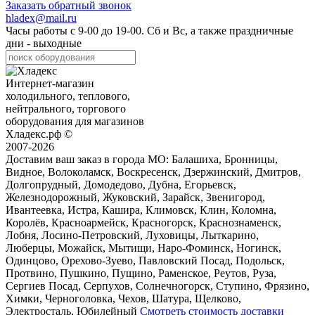
Заказать обратный звонок
hladex@mail.ru
Часы работы с
9-00
до
19-00
. Сб и Вс, а также праздничные
дни - выходные
Интернет-магазин
холодильного, теплового,
нейтрального, торгового
оборудования для магазинов
Хладекс.рф ©
2007-2026
Доставим ваш заказ в города МО:
Балашиха, Бронницы,
Видное, Волоколамск, Воскресенск, Дзержинский, Дмитров,
Долгопрудный, Домодедово, Дубна, Егорьевск,
Железнодорожный, Жуковский, Зарайск, Звенигород,
Ивантеевка, Истра, Кашира, Климовск, Клин, Коломна,
Королёв, Красноармейск, Красногорск, Краснознаменск,
Лобня, Лосино-Петровский, Луховицы, Лыткарино,
Люберцы, Можайск, Мытищи, Наро-Фоминск, Ногинск,
Одинцово, Орехово-Зуево, Павловский Посад, Подольск,
Протвино, Пушкино, Пущино, Раменское, Реутов, Руза,
Сергиев Посад, Серпухов, Солнечногорск, Ступино, Фрязино,
Химки, Черноголовка, Чехов, Шатура, Щелково,
Электросталь, Юбилейный
Смотреть стоимость доставки