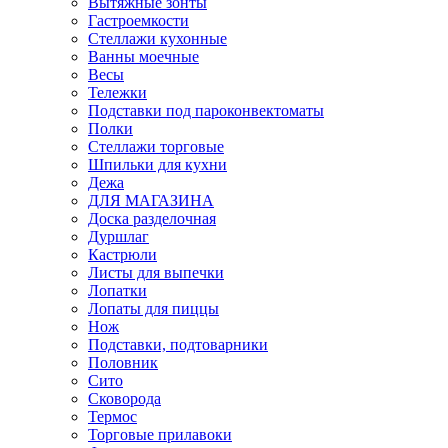
Вытяжные зонты
Гастроемкости
Стеллажи кухонные
Ванны моечные
Весы
Тележки
Подставки под пароконвектоматы
Полки
Стеллажи торговые
Шпильки для кухни
Дежа
ДЛЯ МАГАЗИНА
Доска разделочная
Дуршлаг
Кастрюли
Листы для выпечки
Лопатки
Лопаты для пиццы
Нож
Подставки, подтоварники
Половник
Сито
Сковорода
Термос
Торговые прилавоки