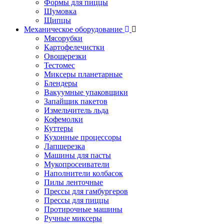
Формы для пиццы
Шумовка
Щипцы
Механическое оборудование
Мясорубки
Картофелечистки
Овощерезки
Тестомес
Миксеры планетарные
Блендеры
Вакуумные упаковщики
Запайщик пакетов
Измельчитель льда
Кофемолки
Куттеры
Кухонные процессоры
Лапшерезка
Машины для пасты
Мукопросеиватели
Наполнители колбасок
Пилы ленточные
Прессы для гамбургеров
Прессы для пиццы
Протирочные машины
Ручные миксеры