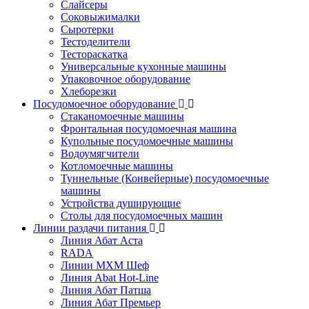
Слайсеры
Соковыжималки
Сыротерки
Тестоделители
Тестораскатка
Универсальные кухонные машины
Упаковочное оборудование
Хлеборезки
Посудомоечное оборудование
Стаканомоечные машины
Фронтальная посудомоечная машина
Купольные посудомоечные машины
Водоумягчители
Котломоечные машины
Туннельные (Конвейерные) посудомоечные
машины
Устройства душирующие
Столы для посудомоечных машин
Линии раздачи питания
Линия Абат Аста
RADA
Линии МХМ Шеф
Линия Abat Hot-Line
Линия Абат Патша
Линия Абат Премьер