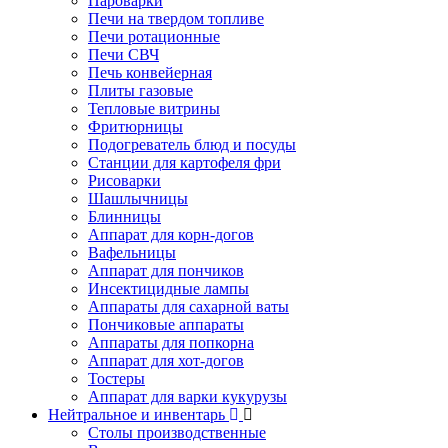
Пароварки
Печи на твердом топливе
Печи ротационные
Печи СВЧ
Печь конвейерная
Плиты газовые
Тепловые витрины
Фритюрницы
Подогреватель блюд и посуды
Станции для картофеля фри
Рисоварки
Шашлычницы
Блинницы
Аппарат для корн-догов
Вафельницы
Аппарат для пончиков
Инсектицидные лампы
Аппараты для сахарной ваты
Пончиковые аппараты
Аппараты для попкорна
Аппарат для хот-догов
Тостеры
Аппарат для варки кукурузы
Нейтральное и инвентарь
Столы производственные