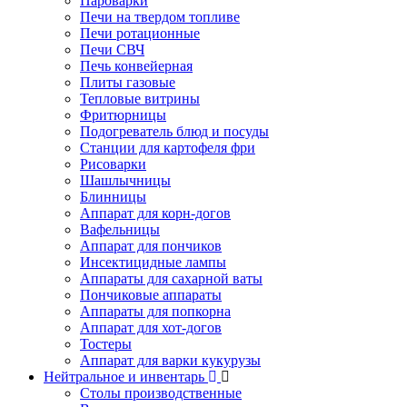
Пароварки
Печи на твердом топливе
Печи ротационные
Печи СВЧ
Печь конвейерная
Плиты газовые
Тепловые витрины
Фритюрницы
Подогреватель блюд и посуды
Станции для картофеля фри
Рисоварки
Шашлычницы
Блинницы
Аппарат для корн-догов
Вафельницы
Аппарат для пончиков
Инсектицидные лампы
Аппараты для сахарной ваты
Пончиковые аппараты
Аппараты для попкорна
Аппарат для хот-догов
Тостеры
Аппарат для варки кукурузы
Нейтральное и инвентарь
Столы производственные