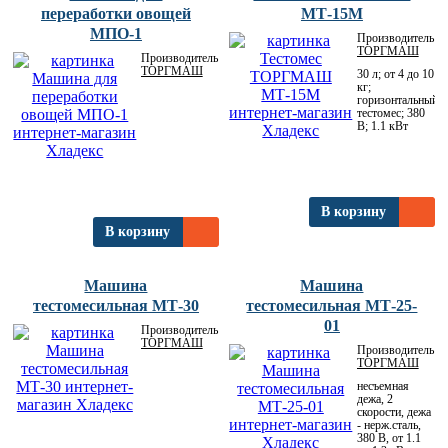
переработки овощей
МТ-15М
МПО-1
Производитель:
ТОРГМАШ
Производитель:
ТОРГМАШ
30 л; от 4 до 10
кг;
горизонтальный
тестомес; 380
В; 1.1 кВт
В корзину
В корзину
Машина
Машина
тестомесильная МТ-30
тестомесильная МТ-25-
01
Производитель:
ТОРГМАШ
Производитель:
ТОРГМАШ
несъемная
дежа, 2
скорости, дежа
- нерж.сталь,
380 В, от 1.1