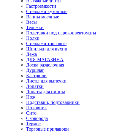
Вытяжные зонты
Гастроемкости
Стеллажи кухонные
Ванны моечные
Весы
Тележки
Подставки под пароконвектоматы
Полки
Стеллажи торговые
Шпильки для кухни
Дежа
ДЛЯ МАГАЗИНА
Доска разделочная
Дуршлаг
Кастрюли
Листы для выпечки
Лопатки
Лопаты для пиццы
Нож
Подставки, подтоварники
Половник
Сито
Сковорода
Термос
Торговые прилавоки