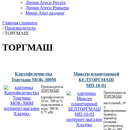
Линия Атеси Регата
Линия Атеси Ривьера
Мини Абат раздачи
Главная страница
/
Производители
/
ТОРГМАШ
ТОРГМАШ
Картофелечистка
Миксер планетарный
Торгмаш МОК-300М
БЕЛТОРГМАШ
МП-10-01
Производитель:
ТОРГМАШ
Производитель:
ТОРГМАШ
картофелечистка;
10 кг; 300 кг/ч;
настольный; 10
подключение к
л;
воде; 380 В;
фиксированная
0.75 кВт
траверса;
вариатор
(плавная
регулировка);
от 90 до 500