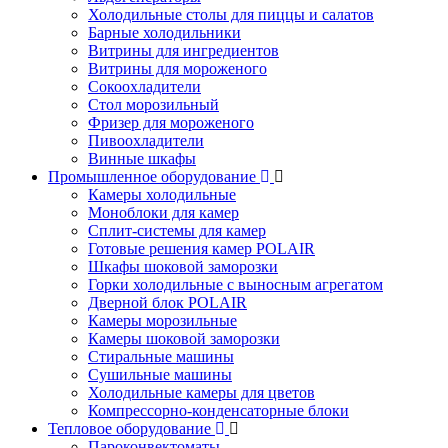
Холодильные столы для пиццы и салатов
Барные холодильники
Витрины для ингредиентов
Витрины для мороженого
Сокоохладители
Стол морозильный
Фризер для мороженого
Пивоохладители
Винные шкафы
Промышленное оборудование
Камеры холодильные
Моноблоки для камер
Сплит-системы для камер
Готовые решения камер POLAIR
Шкафы шоковой заморозки
Горки холодильные с выносным агрегатом
Дверной блок POLAIR
Камеры морозильные
Камеры шоковой заморозки
Стиральные машины
Сушильные машины
Холодильные камеры для цветов
Компрессорно-конденсаторные блоки
Тепловое оборудование
Пароконвектоматы