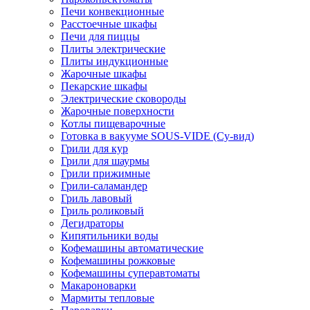
Печи конвекционные
Расстоечные шкафы
Печи для пиццы
Плиты электрические
Плиты индукционные
Жарочные шкафы
Пекарские шкафы
Электрические сковороды
Жарочные поверхности
Котлы пищеварочные
Готовка в вакууме SOUS-VIDE (Су-вид)
Грили для кур
Грили для шаурмы
Грили прижимные
Грили-саламандер
Гриль лавовый
Гриль роликовый
Дегидраторы
Кипятильники воды
Кофемашины автоматические
Кофемашины рожковые
Кофемашины суперавтоматы
Макароноварки
Мармиты тепловые