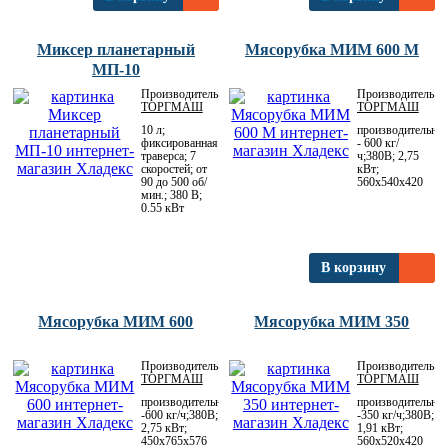
Миксер планетарный
Мясорубка МИМ 600 М
МП-10
Производитель:
Производитель:
ТОРГМАШ
ТОРГМАШ
10 л;
производительнос
фиксированная
- 600 кг/
траверса; 7
ч;380В; 2,75
скоростей; от
кВт;
90 до 500 об/
560х540х420
мин.; 380 В;
0.55 кВт
В корзину
Мясорубка МИМ 600
Мясорубка МИМ 350
Производитель:
Производитель:
ТОРГМАШ
ТОРГМАШ
производительность
производительнос
-600 кг/ч;380В;
-350 кг/ч;380В;
2,75 кВт;
1,91 кВт;
450х765х576
560х520х420