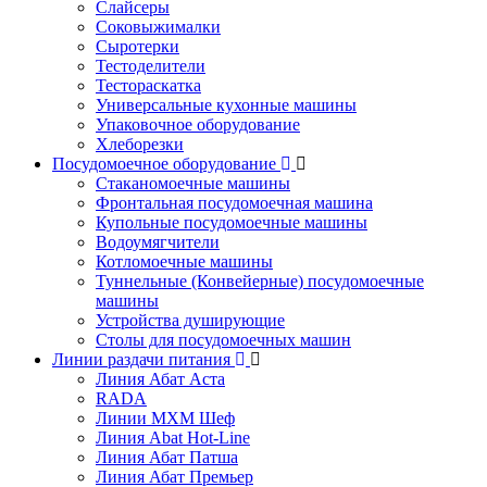
Слайсеры
Соковыжималки
Сыротерки
Тестоделители
Тестораскатка
Универсальные кухонные машины
Упаковочное оборудование
Хлеборезки
Посудомоечное оборудование
Стаканомоечные машины
Фронтальная посудомоечная машина
Купольные посудомоечные машины
Водоумягчители
Котломоечные машины
Туннельные (Конвейерные) посудомоечные
машины
Устройства душирующие
Столы для посудомоечных машин
Линии раздачи питания
Линия Абат Аста
RADA
Линии МХМ Шеф
Линия Abat Hot-Line
Линия Абат Патша
Линия Абат Премьер