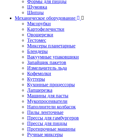
Формы для пиццы
Шумовка
Щипцы
Механическое оборудование
Мясорубки
Картофелечистки
Овощерезки
Тестомес
Миксеры планетарные
Блендеры
Вакуумные упаковщики
Запайщик пакетов
Измельчитель льда
Кофемолки
Куттеры
Кухонные процессоры
Лапшерезка
Машины для пасты
Мукопросеиватели
Наполнители колбасок
Пилы ленточные
Прессы для гамбургеров
Прессы для пиццы
Протирочные машины
Ручные миксеры