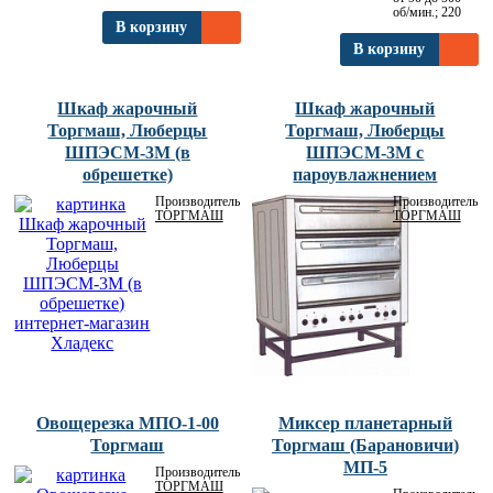
об/мин.; 220
В корзину
В корзину
Шкаф жарочный
Шкаф жарочный
Торгмаш, Люберцы
Торгмаш, Люберцы
ШПЭСМ-3М (в
ШПЭСМ-3М с
обрешетке)
пароувлажнением
Производитель:
Производитель:
ТОРГМАШ
ТОРГМАШ
Овощерезка МПО-1-00
Миксер планетарный
Торгмаш
Торгмаш (Барановичи)
МП-5
Производитель:
ТОРГМАШ