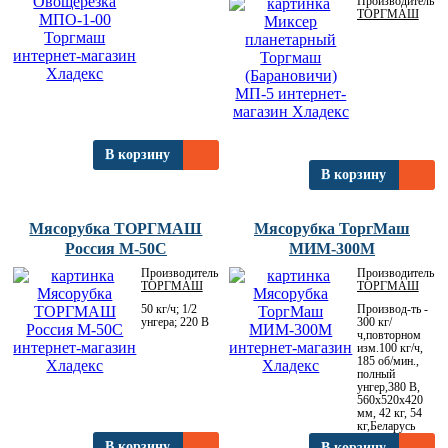
Производитель:
ТОРГМАШ
В корзину
В корзину
Мясорубка ТОРГМАШ
Мясорубка ТоргМаш
Россия М-50С
МИМ-300М
Производитель:
Производитель:
ТОРГМАШ
ТОРГМАШ
50 кг/ч; 1/2
Производ-ть -
унгера; 220 В
300 кг/
ч,повторном
изм.100 кг/ч,
185 об/мин.,
полный
унгер,380 В,
560х520х420
мм, 42 кг, 54
кг,Беларусь
В корзину
В корзину