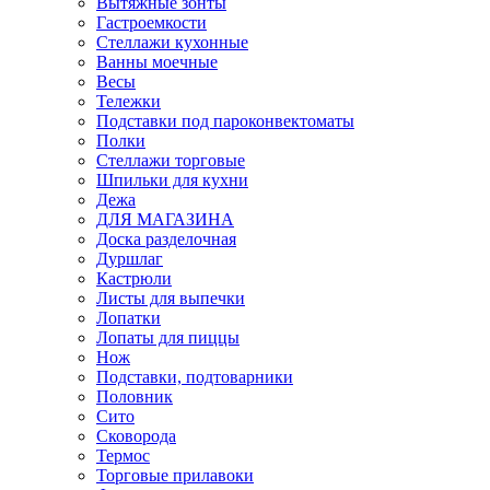
Вытяжные зонты
Гастроемкости
Стеллажи кухонные
Ванны моечные
Весы
Тележки
Подставки под пароконвектоматы
Полки
Стеллажи торговые
Шпильки для кухни
Дежа
ДЛЯ МАГАЗИНА
Доска разделочная
Дуршлаг
Кастрюли
Листы для выпечки
Лопатки
Лопаты для пиццы
Нож
Подставки, подтоварники
Половник
Сито
Сковорода
Термос
Торговые прилавоки