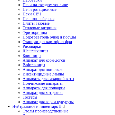
Пароварки
Печи на твердом топливе
Печи ротационные
Печи СВЧ
Печь конвейерная
Плиты газовые
Тепловые витрины
Фритюрницы
Подогреватель блюд и посуды
Станции для картофеля фри
Рисоварки
Шашлычницы
Блинницы
Аппарат для корн-догов
Вафельницы
Аппарат для пончиков
Инсектицидные лампы
Аппараты для сахарной ваты
Пончиковые аппараты
Аппараты для попкорна
Аппарат для хот-догов
Тостеры
Аппарат для варки кукурузы
Нейтральное и инвентарь
Столы производственные