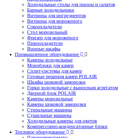
Холодильные столы для пиццы и салатов
Барные холодильники
Витрины для ингредиентов
Витрины для мороженого
Сокоохладители
Стол морозильный
Фризер для мороженого
Пивоохладители
Винные шкафы
Промышленное оборудование
Камеры холодильные
Моноблоки для камер
Сплит-системы для камер
Готовые решения камер POLAIR
Шкафы шоковой заморозки
Горки холодильные с выносным агрегатом
Дверной блок POLAIR
Камеры морозильные
Камеры шоковой заморозки
Стиральные машины
Сушильные машины
Холодильные камеры для цветов
Компрессорно-конденсаторные блоки
Тепловое оборудование
Пароконвектоматы