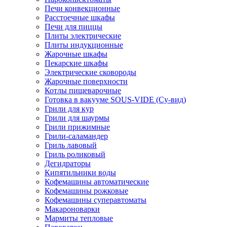
Печи конвекционные
Расстоечные шкафы
Печи для пиццы
Плиты электрические
Плиты индукционные
Жарочные шкафы
Пекарские шкафы
Электрические сковороды
Жарочные поверхности
Котлы пищеварочные
Готовка в вакууме SOUS-VIDE (Су-вид)
Грили для кур
Грили для шаурмы
Грили прижимные
Грили-саламандер
Гриль лавовый
Гриль роликовый
Дегидраторы
Кипятильники воды
Кофемашины автоматические
Кофемашины рожковые
Кофемашины суперавтоматы
Макароноварки
Мармиты тепловые