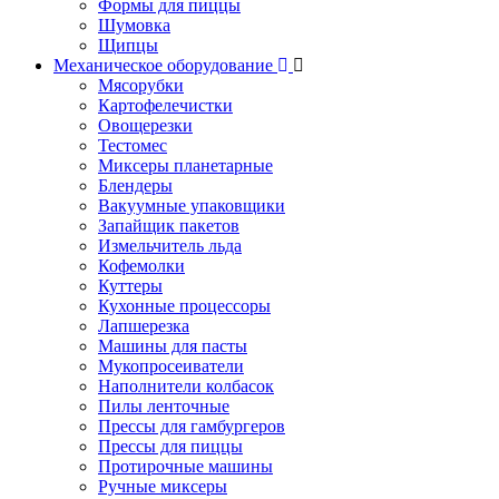
Формы для пиццы
Шумовка
Щипцы
Механическое оборудование
Мясорубки
Картофелечистки
Овощерезки
Тестомес
Миксеры планетарные
Блендеры
Вакуумные упаковщики
Запайщик пакетов
Измельчитель льда
Кофемолки
Куттеры
Кухонные процессоры
Лапшерезка
Машины для пасты
Мукопросеиватели
Наполнители колбасок
Пилы ленточные
Прессы для гамбургеров
Прессы для пиццы
Протирочные машины
Ручные миксеры