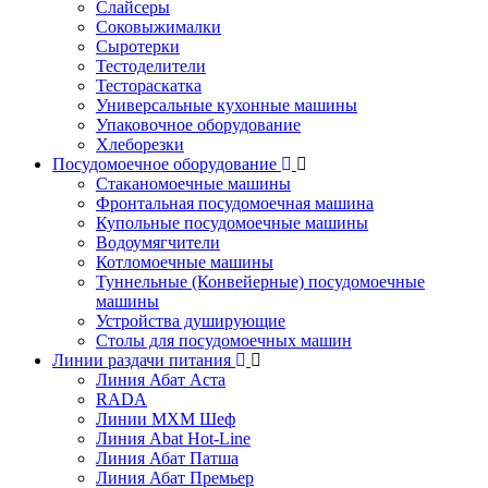
Слайсеры
Соковыжималки
Сыротерки
Тестоделители
Тестораскатка
Универсальные кухонные машины
Упаковочное оборудование
Хлеборезки
Посудомоечное оборудование
Стаканомоечные машины
Фронтальная посудомоечная машина
Купольные посудомоечные машины
Водоумягчители
Котломоечные машины
Туннельные (Конвейерные) посудомоечные
машины
Устройства душирующие
Столы для посудомоечных машин
Линии раздачи питания
Линия Абат Аста
RADA
Линии МХМ Шеф
Линия Abat Hot-Line
Линия Абат Патша
Линия Абат Премьер