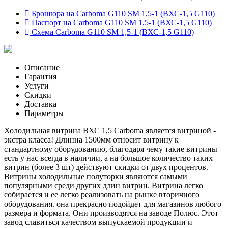
Брошюра на Carboma G110 SM 1,5-1 (ВХС-1,5 G110)
Паспорт на Carboma G110 SM 1,5-1 (ВХС-1,5 G110)
Схема Carboma G110 SM 1,5-1 (ВХС-1,5 G110)
Описание
Гарантия
Услуги
Скидки
Доставка
Параметры
Холодильная витрина ВХС 1,5 Carboma является витриной -
экстра класса! Длинна 1500мм относит витрину к
стандартному оборудованию, благодаря чему такие витрины
есть у нас всегда в наличии, а на большое количество таких
витрин (более 3 шт) действуют скидки от двух процентов.
Витрины холодильные полуторки являются самыми
популярными среди других длин витрин. Витрина легко
собирается и ее легко реализовать на рынке вторичного
оборудования. она прекрасно подойдет для магазинов любого
размера и формата. Они производятся на заводе Полюс. Этот
завод славиться качеством выпускаемой продукции и