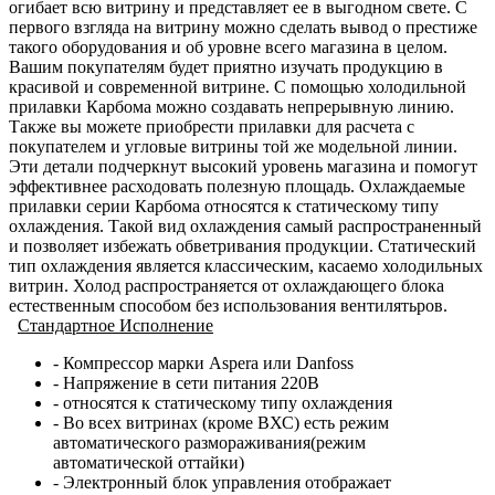
огибает всю витрину и представляет ее в выгодном свете. С
первого взгляда на витрину можно сделать вывод о престиже
такого оборудования и об уровне всего магазина в целом.
Вашим покупателям будет приятно изучать продукцию в
красивой и современной витрине. С помощью холодильной
прилавки Карбома можно создавать непрерывную линию.
Также вы можете приобрести прилавки для расчета с
покупателем и угловые витрины той же модельной линии.
Эти детали подчеркнут высокий уровень магазина и помогут
эффективнее расходовать полезную площадь. Охлаждаемые
прилавки серии Карбома относятся к статическому типу
охлаждения. Такой вид охлаждения самый распространенный
и позволяет избежать обветривания продукции. Статический
тип охлаждения является классическим, касаемо холодильных
витрин. Холод распространяется от охлаждающего блока
естественным способом без использования вентилятьров.
Стандартное Исполнение
- Компрессор марки Aspera или Danfoss
- Напряжение в сети питания 220В
- относятся к статическому типу охлаждения
- Во всех витринах (кроме ВХС) есть режим
автоматического размораживания(режим
автоматической оттайки)
- Электронный блок управления отображает