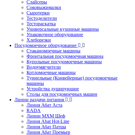
Слайсеры
Соковыжималки
Сыротерки
Тестоделители
Тестораскатка
Универсальные кухонные машины
Упаковочное оборудование
Хлеборезки
Посудомоечное оборудование
Стаканомоечные машины
Фронтальная посудомоечная машина
Купольные посудомоечные машины
Водоумягчители
Котломоечные машины
Туннельные (Конвейерные) посудомоечные
машины
Устройства душирующие
Столы для посудомоечных машин
Линии раздачи питания
Линия Абат Аста
RADA
Линии МХМ Шеф
Линия Abat Hot-Line
Линия Абат Патша
Линия Абат Премьер