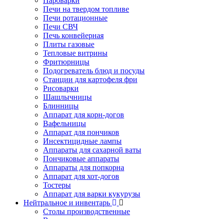
Пароварки
Печи на твердом топливе
Печи ротационные
Печи СВЧ
Печь конвейерная
Плиты газовые
Тепловые витрины
Фритюрницы
Подогреватель блюд и посуды
Станции для картофеля фри
Рисоварки
Шашлычницы
Блинницы
Аппарат для корн-догов
Вафельницы
Аппарат для пончиков
Инсектицидные лампы
Аппараты для сахарной ваты
Пончиковые аппараты
Аппараты для попкорна
Аппарат для хот-догов
Тостеры
Аппарат для варки кукурузы
Нейтральное и инвентарь
Столы производственные