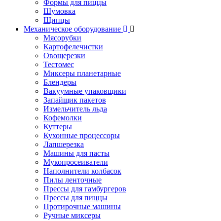
Формы для пиццы
Шумовка
Щипцы
Механическое оборудование
Мясорубки
Картофелечистки
Овощерезки
Тестомес
Миксеры планетарные
Блендеры
Вакуумные упаковщики
Запайщик пакетов
Измельчитель льда
Кофемолки
Куттеры
Кухонные процессоры
Лапшерезка
Машины для пасты
Мукопросеиватели
Наполнители колбасок
Пилы ленточные
Прессы для гамбургеров
Прессы для пиццы
Протирочные машины
Ручные миксеры