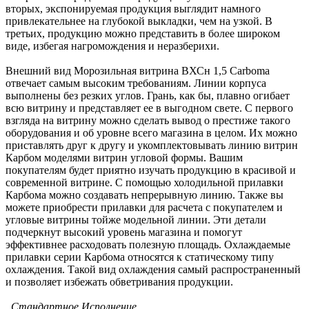
вторых, экспонируемая продукция выглядит намного
привлекательнее на глубокой выкладки, чем на узкой. В
третьих, продукцию можно представить в более широком
виде, избегая нагромождения и неразберихи.
Внешний вид Морозильная витрина ВХСн 1,5 Carboma
отвечает самым высоким требованиям. Линии корпуса
выполнены без резких углов. Грань, как бы, плавно огибает
всю витрину и представляет ее в выгодном свете. С первого
взгляда на витрину можно сделать вывод о престиже такого
оборудования и об уровне всего магазина в целом. Их можно
приставлять друг к другу и укомплектовывать линию витрин
Карбом моделями витрин угловой формы. Вашим
покупателям будет приятно изучать продукцию в красивой и
современной витрине. С помощью холодильной прилавки
Карбома можно создавать непрерывную линию. Также вы
можете приобрести прилавки для расчета с покупателем и
угловые витрины тойже модельной линии. Эти детали
подчеркнут высокий уровень магазина и помогут
эффективнее расходовать полезную площадь. Охлаждаемые
прилавки серии Карбома относятся к статическому типу
охлаждения. Такой вид охлаждения самый распространенный
и позволяет избежать обветривания продукции.
Стандартное Исполнение