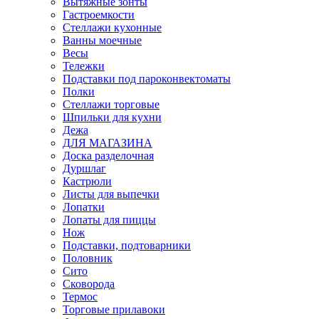
Вытяжные зонты
Гастроемкости
Стеллажи кухонные
Ванны моечные
Весы
Тележки
Подставки под пароконвектоматы
Полки
Стеллажи торговые
Шпильки для кухни
Дежа
ДЛЯ МАГАЗИНА
Доска разделочная
Дуршлаг
Кастрюли
Листы для выпечки
Лопатки
Лопаты для пиццы
Нож
Подставки, подтоварники
Половник
Сито
Сковорода
Термос
Торговые прилавоки