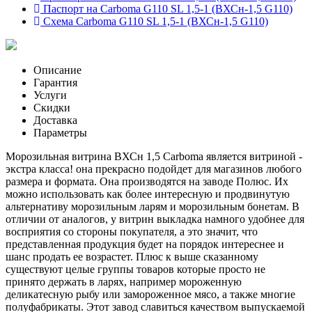
Паспорт на Carboma G110 SL 1,5-1 (ВХСн-1,5 G110)
Схема Carboma G110 SL 1,5-1 (ВХСн-1,5 G110)
Описание
Гарантия
Услуги
Скидки
Доставка
Параметры
Морозильная витрина ВХСн 1,5 Carboma является витриной -
экстра класса! она прекрасно подойдет для магазинов любого
размера и формата. Она производятся на заводе Полюс. Их
можно использовать как более интересную и продвинутую
альтернативу морозильным ларям и морозильным бонетам. В
отличии от аналогов, у витрин выкладка намного удобнее для
восприятия со стороны покупателя, а это значит, что
представленная продукция будет на порядок интереснее и
шанс продать ее возрастет. Плюс к выше сказанному
существуют целые группы товаров которые просто не
принято держать в ларях, например мороженную
деликатесную рыбу или замороженное мясо, а также многие
полуфабрикаты. Этот завод славиться качеством выпускаемой