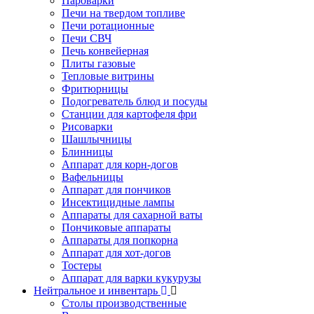
Пароварки
Печи на твердом топливе
Печи ротационные
Печи СВЧ
Печь конвейерная
Плиты газовые
Тепловые витрины
Фритюрницы
Подогреватель блюд и посуды
Станции для картофеля фри
Рисоварки
Шашлычницы
Блинницы
Аппарат для корн-догов
Вафельницы
Аппарат для пончиков
Инсектицидные лампы
Аппараты для сахарной ваты
Пончиковые аппараты
Аппараты для попкорна
Аппарат для хот-догов
Тостеры
Аппарат для варки кукурузы
Нейтральное и инвентарь
Столы производственные