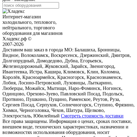
Интернет-магазин
холодильного, теплового,
нейтрального, торгового
оборудования для магазинов
Хладекс.рф ©
2007-2026
Доставим ваш заказ в города МО:
Балашиха, Бронницы,
Видное, Волоколамск, Воскресенск, Дзержинский, Дмитров,
Долгопрудный, Домодедово, Дубна, Егорьевск,
Железнодорожный, Жуковский, Зарайск, Звенигород,
Ивантеевка, Истра, Кашира, Климовск, Клин, Коломна,
Королёв, Красноармейск, Красногорск, Краснознаменск,
Лобня, Лосино-Петровский, Луховицы, Лыткарино,
Люберцы, Можайск, Мытищи, Наро-Фоминск, Ногинск,
Одинцово, Орехово-Зуево, Павловский Посад, Подольск,
Протвино, Пушкино, Пущино, Раменское, Реутов, Руза,
Сергиев Посад, Серпухов, Солнечногорск, Ступино, Фрязино,
Химки, Черноголовка, Чехов, Шатура, Щелково,
Электросталь, Юбилейный
Смотреть стоимость доставки
Все права защищены. Информация о ценах, сроках поставки,
внешнем виде, технических характеристиках, назначении и
возможностях использования оборудования, носит