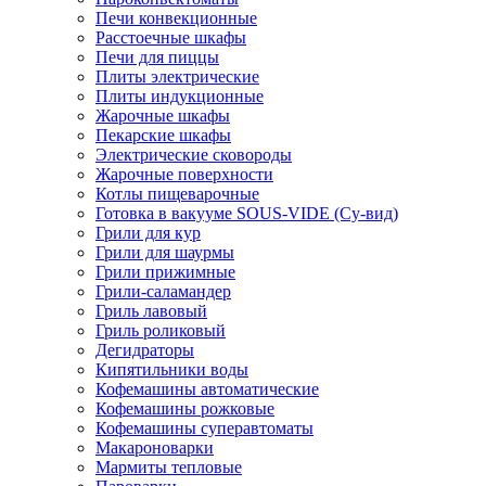
Печи конвекционные
Расстоечные шкафы
Печи для пиццы
Плиты электрические
Плиты индукционные
Жарочные шкафы
Пекарские шкафы
Электрические сковороды
Жарочные поверхности
Котлы пищеварочные
Готовка в вакууме SOUS-VIDE (Су-вид)
Грили для кур
Грили для шаурмы
Грили прижимные
Грили-саламандер
Гриль лавовый
Гриль роликовый
Дегидраторы
Кипятильники воды
Кофемашины автоматические
Кофемашины рожковые
Кофемашины суперавтоматы
Макароноварки
Мармиты тепловые