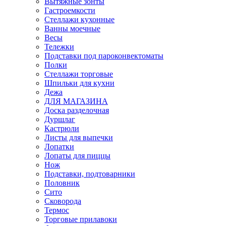
Вытяжные зонты
Гастроемкости
Стеллажи кухонные
Ванны моечные
Весы
Тележки
Подставки под пароконвектоматы
Полки
Стеллажи торговые
Шпильки для кухни
Дежа
ДЛЯ МАГАЗИНА
Доска разделочная
Дуршлаг
Кастрюли
Листы для выпечки
Лопатки
Лопаты для пиццы
Нож
Подставки, подтоварники
Половник
Сито
Сковорода
Термос
Торговые прилавоки