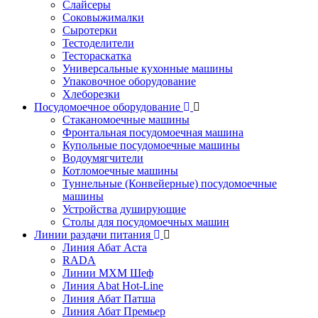
Слайсеры
Соковыжималки
Сыротерки
Тестоделители
Тестораскатка
Универсальные кухонные машины
Упаковочное оборудование
Хлеборезки
Посудомоечное оборудование
Стаканомоечные машины
Фронтальная посудомоечная машина
Купольные посудомоечные машины
Водоумягчители
Котломоечные машины
Туннельные (Конвейерные) посудомоечные
машины
Устройства душирующие
Столы для посудомоечных машин
Линии раздачи питания
Линия Абат Аста
RADA
Линии МХМ Шеф
Линия Abat Hot-Line
Линия Абат Патша
Линия Абат Премьер