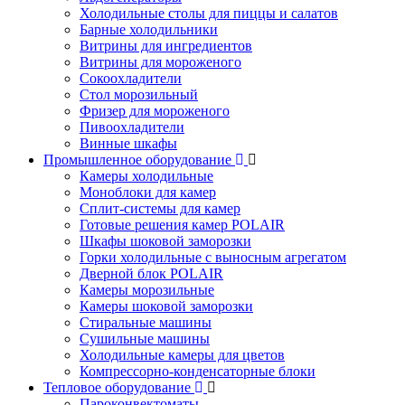
Холодильные столы для пиццы и салатов
Барные холодильники
Витрины для ингредиентов
Витрины для мороженого
Сокоохладители
Стол морозильный
Фризер для мороженого
Пивоохладители
Винные шкафы
Промышленное оборудование
Камеры холодильные
Моноблоки для камер
Сплит-системы для камер
Готовые решения камер POLAIR
Шкафы шоковой заморозки
Горки холодильные с выносным агрегатом
Дверной блок POLAIR
Камеры морозильные
Камеры шоковой заморозки
Стиральные машины
Сушильные машины
Холодильные камеры для цветов
Компрессорно-конденсаторные блоки
Тепловое оборудование
Пароконвектоматы