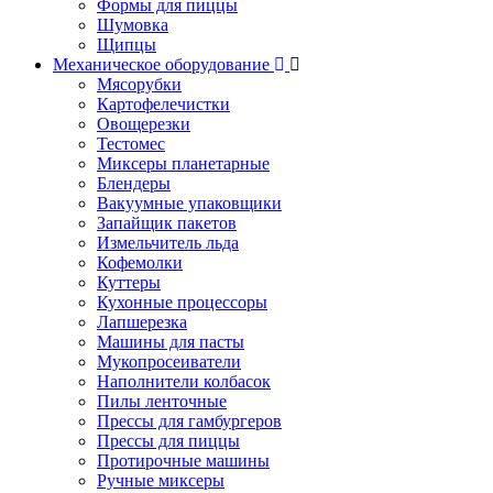
Формы для пиццы
Шумовка
Щипцы
Механическое оборудование
Мясорубки
Картофелечистки
Овощерезки
Тестомес
Миксеры планетарные
Блендеры
Вакуумные упаковщики
Запайщик пакетов
Измельчитель льда
Кофемолки
Куттеры
Кухонные процессоры
Лапшерезка
Машины для пасты
Мукопросеиватели
Наполнители колбасок
Пилы ленточные
Прессы для гамбургеров
Прессы для пиццы
Протирочные машины
Ручные миксеры